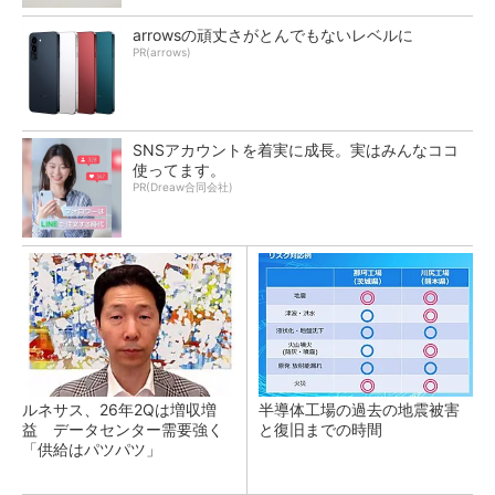
arrowsの頑丈さがとんでもないレベルに
PR(arrows)
SNSアカウントを着実に成長。実はみんなココ
使ってます。
PR(Dreaw合同会社)
ルネサス、26年2Qは増収増
半導体工場の過去の地震被害
益 データセンター需要強く
と復旧までの時間
「供給はパツパツ」