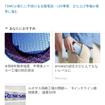
TSMCが新たに手掛ける太陽電池・LED事業、立ち上げ準備が着
実に進む
あなたにおすすめ
令和8年熊本地震、半導体メー
arrowsの頑丈さがとんでもな
カー工場の対応状況
いレベルに
PR(arrows)
ルネサス高崎工場が閉鎖へ 「6インチライン維
持限界」 操業50年