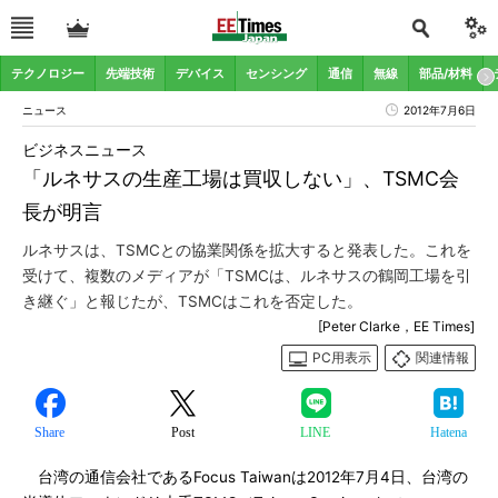
テクノロジー
先端技術
デバイス
センシング
通信
無線
部品/材料
ニュース
2012年7月6日
ビジネスニュース
「ルネサスの生産工場は買収しない」、TSMC会
長が明言
ルネサスは、TSMCとの協業関係を拡大すると発表した。これを
受けて、複数のメディアが「TSMCは、ルネサスの鶴岡工場を引
き継ぐ」と報じたが、TSMCはこれを否定した。
[Peter Clarke，EE Times]
PC用表示
関連情報
Share
Post
LINE
Hatena
台湾の通信会社であるFocus Taiwanは2012年7月4日、台湾の