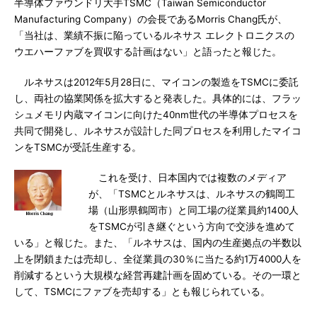
半導体ファウンドリ大手TSMC（Taiwan Semiconductor
Manufacturing Company）の会長であるMorris Chang氏が、
「当社は、業績不振に陥っているルネサス エレクトロニクスの
ウエハーファブを買収する計画はない」と語ったと報じた。
ルネサスは2012年5月28日に、マイコンの製造をTSMCに委託
し、両社の協業関係を拡大すると発表した。具体的には、フラッ
シュメモリ内蔵マイコンに向けた40nm世代の半導体プロセスを
共同で開発し、ルネサスが設計した同プロセスを利用したマイコ
ンをTSMCが受託生産する。
これを受け、日本国内では複数のメディア
が、「TSMCとルネサスは、ルネサスの鶴岡工
場（山形県鶴岡市）と同工場の従業員約1400人
をTSMCが引き継ぐという方向で交渉を進めて
いる」と報じた。また、「ルネサスは、国内の生産拠点の半数以
上を閉鎖または売却し、全従業員の30％に当たる約1万4000人を
削減するという大規模な経営再建計画を固めている。その一環と
して、TSMCにファブを売却する」とも報じられている。