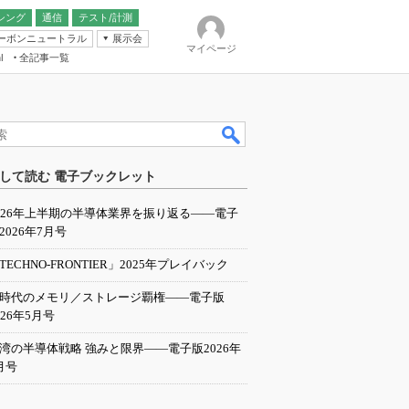
シング
通信
テスト/計測
ーボンニュートラル
展示会
マイページ
全記事一覧
l
ンピューティング
して読む 電子ブックレット
IER
026年上半期の半導体業界を振り返る――電子
2026年7月号
TECHNO-FRONTIER」2025年プレイバック
I時代のメモリ／ストレージ覇権――電子版
026年5月号
湾の半導体戦略 強みと限界――電子版2026年
月号