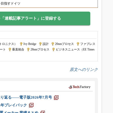
を目指すドイツ
を「連載記事アラート」に登録する
トロニクス）
|
Ivy Bridge
|
設計
|
20nmプロセス
|
ファブレス
ゲート
|
垂直統合
|
28nmプロセス
|
ビジネスニュース（EE Times
原文へのリンク
り返る――電子版2026年7月号
025年プレイバック
装置メーカー 業績まとめ