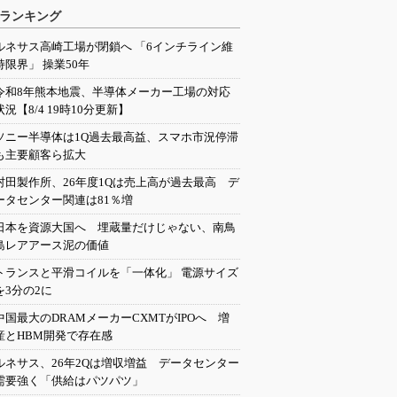
ランキング
ルネサス高崎工場が閉鎖へ 「6インチライン維
持限界」 操業50年
令和8年熊本地震、半導体メーカー工場の対応
状況【8/4 19時10分更新】
ソニー半導体は1Q過去最高益、スマホ市況停滞
も主要顧客ら拡大
村田製作所、26年度1Qは売上高が過去最高 デ
ータセンター関連は81％増
日本を資源大国へ 埋蔵量だけじゃない、南鳥
島レアアース泥の価値
トランスと平滑コイルを「一体化」 電源サイズ
を3分の2に
中国最大のDRAMメーカーCXMTがIPOへ 増
産とHBM開発で存在感
ルネサス、26年2Qは増収増益 データセンター
需要強く「供給はパツパツ」