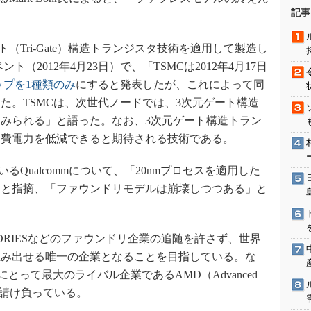
術を知る
記事
エンジニア”が仕掛けた社内
念の180日
ト（Tri-Gate）構造トランジスタ技術を適用して製造し
ションは日本を救うのか
ト（2012年4月23日）で、「TSMCは2012年4月17日
IoT通信
ップを1種類のみ
にすると発表したが、これによって同
た。TSMCは、次世代ノードでは、3次元ゲート構造
ナリスト「未来展望」
みられる」と語った。なお、3次元ゲート構造トラン
愛されないエンジニア」の
行動論
消費電力を低減できると期待される技術である。
Qualcommについて、「20nmプロセスを適用した
」と指摘、「ファウンドリモデルは崩壊しつつある」と
OUNDRIESなどのファウンドリ企業の追随を許さず、世界
生み出せる唯一の企業となることを目指している。な
telにとって最大のライバル企業であるAMD（Advanced
製造を請け負っている。