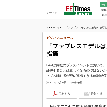
テク
業界
電池／エネル
ア
メディア
特
メ
福田昭の
LS
EE Times Japan
>
「ファブレスモデルは崩壊する可能性も」
福田昭の
マ
湯之上隆
ビジネスニュース
FP
大山聡の
「ファブレスモデルは崩
大原雄介
指摘
ック
リタイア
学漂流記
Intelは同社のプレスイベントにおい
維持することは難しくなるのではないか
世界を「
ップの設計者が密に連携できる体制が必
踊るバズワ
2012年04月26日 11時56分 公開
Buzzwo
この10
印刷する
通知する
で起こる
製品分解
Intelでプロセス技術開発を主導す