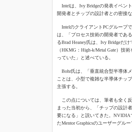
Intelは、Ivy Bridgeの発表イ
開発者とチップの設計者との密接
IntelのクライアントPCグループで
は、「プロセス技術の開発者であるBoh
るBrad Heaney氏は、Ivy Bri
（HKMG：High-k/Metal G
っていた」と述べている。
Bohr氏は、「垂直統合型半導体メーカー（ID
ことは、小型で複雑な半導体チッ
主張する。
この点については、筆者も全く反論は
まった当初から、「チップの設計
要になる」と説いてきた。NVID
たMentor Graphicsのユーザ