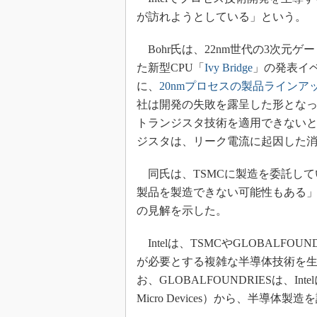
光伝送技
が訪れようとしている」という。
“異端児
改革、執
Bohr氏は、22nm世代の3次元ゲー
イノベー
た新型CPU「
Ivy Bridge
」の発表イベン
JASA発
に、
20nmプロセスの製品ラインア
社は開発の失敗を露呈した形となっ
IHSア
トランジスタ技術を適用できないと
「英語に
ための新
ジスタは、リーク電流に起因した
同氏は、TSMCに製造を委託している
製品を製造できない可能性もある
の見解を示した。
Intelは、TSMCやGLOBALF
が必要とする複雑な半導体技術を
お、GLOBALFOUNDRIESは、In
Micro Devices）から、半導体