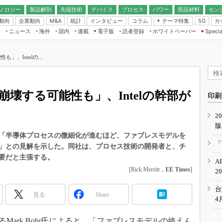
ノロジー
製品解剖
先端技術
デバイス
プロセス
パワー
部品材料
セン
動向
企業動向
統計
インタビュー
コラム
テーマ特集
カ
M&A
5G
ギー
ナログ
無線
集
ニュース
海外
国内
連載
電子版
読者登録
ホワイトペーパー
Specia
フィジカルAI
IoT・エッジコ
モリ
EXPO
Microchip情報
ストレージ通信
EE Times Japan×EDN Japan統合電
エッジAI
子版
I
SEMICON Japan
、Intelの...
デバイス通信
パワーエレクトロニクス
電子ブックレット
イコン
CEATEC
のナノフォーカス
半導体後工程
GA
EdgeTech＋
業界スコープ
壊する可能性も」、Intelの幹部が
読者調査（EE Times Research）
印刷
TECHNO-FRONT
のエレ・組み込みプレイバ
カーボンニュートラル
2
人とくるま展
版
IoT
直前エンジニアの社会人大
て、「半導体プロセスの微細化が進むほど、ファブレスモデルを
電源設計（EDN Japan）
「
」との見解を示した。同社は、プロセス技術の開発者と、チ
数字」で回してみよう
エレクトロニクス入門（EDN
要だと主張する。
A
Japan）
ード ～Behind the
[Rick Merritt，
EE Times
]
2
rd
年で起こったこと、次の10年
台
見る
Share
こと
4
で探るアジアの新トレンド
るMark Bohr氏によると、「ファブレスモデルの終えん