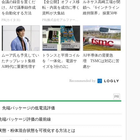
会議の録音を置くだ
【全公開】オフィス移
ルネサス高崎工場が閉
け。AIで議事録作成
転・内装を成功に導く
鎖へ 「6インチライン
を自動化する方法
資料が大集結
維持限界」 操業50年
PR(カイタヨ)
PR(株式会社アルファーテクノ)
ムーア氏も予見してい
トランスと平滑コイル
AI半導体の需要急
たチップレット集積
を「一体化」 電源サ
増 TSMCは対応に苦
AI時代に重要性増す
イズを3分の2に
慮か
Recommended by
PR
 先端パッケージの低電流評価
先端パッケージ評価の最前線
状態・粉体混合状態を可視化する方法とは