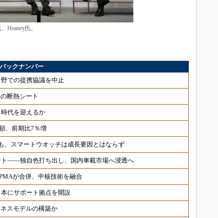
氏、Heaney氏。
」」バックナンバー
分野での提携協議を中止
μmの断熱シート
る時代を迎えるか
荷額、前期比7％増
も、スマートウオッチは成長要因とはならず
ート――独自色打ち出し、国内車載市場へ浸透へ
PMAが合併、中核技術を融合
日本にサポート拠点を開設
ジネスモデルの構築か