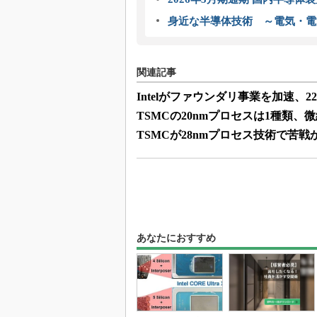
身近な半導体技術 ～電気・電
関連記事
Intelがファウンダリ事業を加速、2
TSMCの20nmプロセスは1種類
TSMCが28nmプロセス技術で苦
あなたにおすすめ