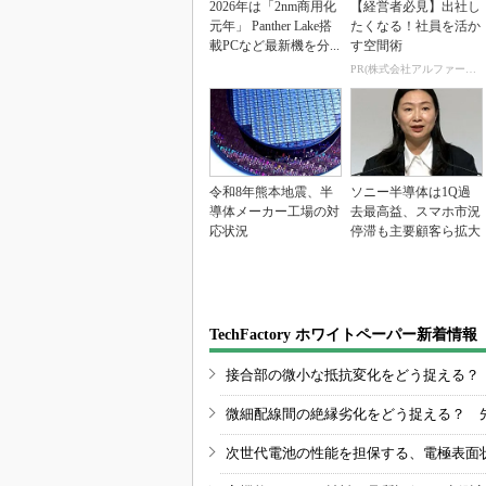
2026年は「2nm商用化
【経営者必見】出社し
元年」 Panther Lake搭
たくなる！社員を活か
載PCなど最新機を分...
す空間術
PR(株式会社アルファーテクノ)
令和8年熊本地震、半
ソニー半導体は1Q過
導体メーカー工場の対
去最高益、スマホ市況
応状況
停滞も主要顧客ら拡大
TechFactory ホワイトペーパー新着情報
接合部の微小な抵抗変化をどう捉える？
微細配線間の絶縁劣化をどう捉える？ 
次世代電池の性能を担保する、電極表面