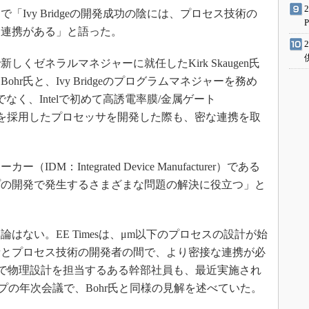
ベントで「Ivy Bridgeの開発成功の陰には、プロセス技術の
な連携がある」と語った。
新しくゼネラルマネジャーに就任したKirk Skaugen氏
r氏と、Ivy Bridgeのプログラムマネジャーを務め
dgeだけでなく、Intelで初めて高誘電率膜/金属ゲート
ate）技術を採用したプロセッサを開発した際も、密な連携を取
M：Integrated Device Manufacturer）である
プの開発で発生するさまざまな問題の解決に役立つ」と
ない。EE Timesは、μm以下のプロセスの設計が始
者とプロセス技術の開発者の間で、より密接な連携が必
IAで物理設計を担当するある幹部社員も、最近実施され
ーグループの年次会議で、Bohr氏と同様の見解を述べていた。