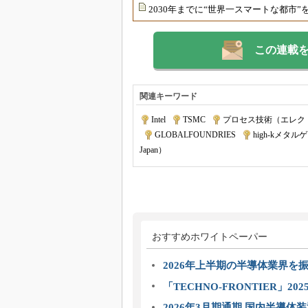
2030年までに“世界一スマートな都市”
この連載
関連キーワード
Intel
|
TSMC
|
プロセス技術（エレク
|
GLOBALFOUNDRIES
|
high-kメタル
Japan）
おすすめホワイトペーパー
2026年上半期の半導体業界を振
「TECHNO-FRONTIER」2
2026年3月期通期 国内半導体