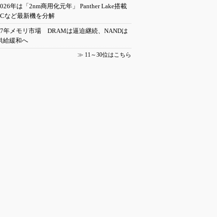
2026年は「2nm商用化元年」 Panther Lake搭載
PCなど最新機を分解
27年メモリ市場 DRAMは逼迫継続、NANDは
供給緩和へ
≫
11～30位はこちら