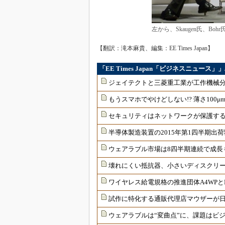
左から、Skaugen氏、Bohr
【翻訳：滝本麻貴、編集：EE Times Japan】
「EE Times Japan「ビジネスニュース
ジェイテクトと三菱重工業が工作機械
もうスマホでやけどしない!? 薄さ100
セキュリティはネットワークが保護す
半導体製造装置の2015年第1四半期出
ウェアラブル市場は8四半期連続で成長
壊れにくい抵抗器、小さいディスクリ
ワイヤレス給電規格の推進団体A4WPと
試作に特化する通販代理店マウザーが
ウェアラブルは“変曲点”に、課題はビ