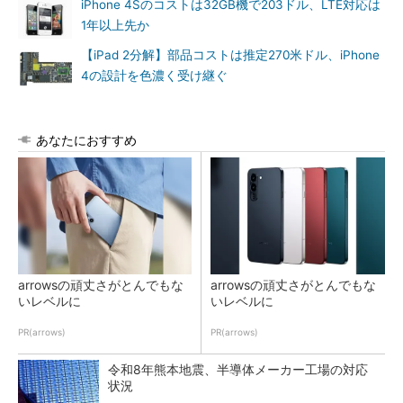
iPhone 4Sのコストは32GB機で203ドル、LTE対応は
1年以上先か
【iPad 2分解】部品コストは推定270米ドル、iPhone
4の設計を色濃く受け継ぐ
あなたにおすすめ
arrowsの頑丈さがとんでもな
arrowsの頑丈さがとんでもな
いレベルに
いレベルに
PR(arrows)
PR(arrows)
令和8年熊本地震、半導体メーカー工場の対応
状況