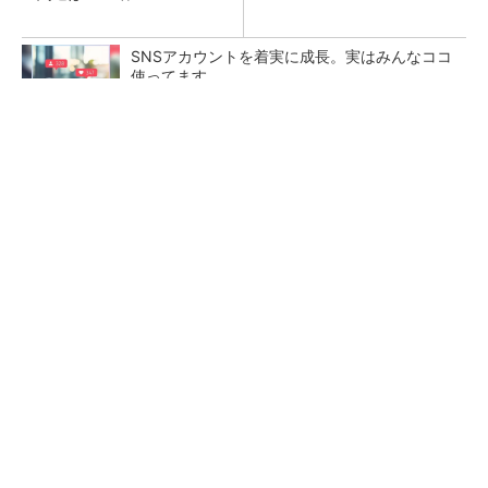
SNSアカウントを着実に成長。実はみんなココ
使ってます。
PR(Dreaw合同会社)
ソニー半導体は1Q過去最高益、スマホ市況停滞
も主要顧客ら拡大
日本を資源大国へ 埋蔵量だけじゃない、南鳥
島レアアース泥の価値