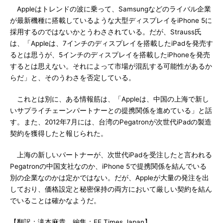
Appleはトレンドの波に乗って、Samsungなどのライバル企業
が最新機種に搭載しているような大型ディスプレイをiPhone 5に
採用するのではないかとうわさされている。だが、Strauss氏
は、「Appleは、7インチのディスプレイを搭載したiPadを発売す
るとは思うが、5インチのディスプレイを搭載したiPhoneを発売
するとは思えない。それによって市場が混乱する可能性があるか
らだ」と、そのうわさを否定している。
これとは別に、ある情報筋は、「Appleは、中国の上海で新し
いサプライチェーンパートナーとの提携関係を進めている」と話
す。また、2012年7月には、台湾のPegatronが次世代iPadの製造
契約を獲得したと報じられた。
上海の新しいパートナーが、次世代iPadを受注したと言われる
Pegatronの中国支社なのか、iPhone 5で提携関係を結んでいる
別の企業なのかは定かではない。だが、Appleが大量の発注を出
しており、価格設定と秘密保持の両方において厳しい契約を結ん
でいることは確かなようだ。
【翻訳：滝本麻貴、編集：EE Times Japan】