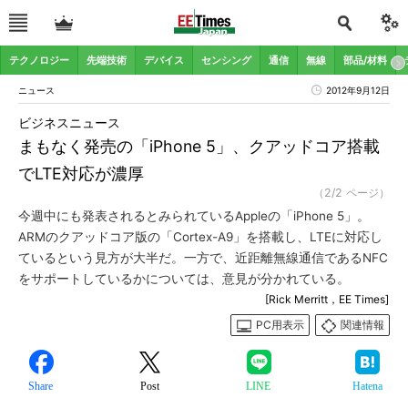
テクノロジー
先端技術
デバイス
センシング
通信
無線
部品/材料
ニュース
2012年9月12日
ビジネスニュース
まもなく発売の「iPhone 5」、クアッドコア搭載
でLTE対応が濃厚
（2/2 ページ）
今週中にも発表されるとみられているAppleの「iPhone 5」。
ARMのクアッドコア版の「Cortex-A9」を搭載し、LTEに対応し
ているという見方が大半だ。一方で、近距離無線通信であるNFC
をサポートしているかについては、意見が分かれている。
[Rick Merritt，EE Times]
PC用表示
関連情報
Share
Post
LINE
Hatena