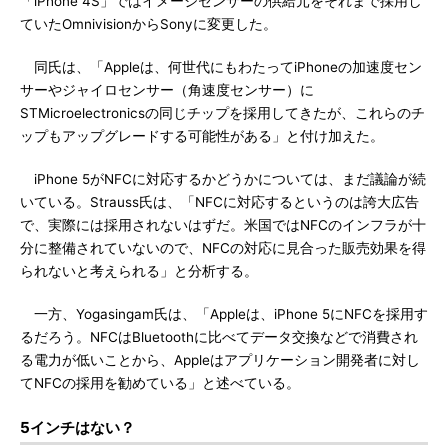
「iPhone 4S」ではイメージセンサーの供給元をそれまで採用し
ていたOmnivisionからSonyに変更した。
同氏は、「Appleは、何世代にもわたってiPhoneの加速度セン
サーやジャイロセンサー（角速度センサー）に
STMicroelectronicsの同じチップを採用してきたが、これらのチ
ップもアップグレードする可能性がある」と付け加えた。
iPhone 5がNFCに対応するかどうかについては、まだ議論が続
いている。Strauss氏は、「NFCに対応するというのは誇大広告
で、実際には採用されないはずだ。米国ではNFCのインフラが十
分に整備されていないので、NFCの対応に見合った販売効果を得
られないと考えられる」と分析する。
一方、Yogasingam氏は、「Appleは、iPhone 5にNFCを採用す
るだろう。NFCはBluetoothに比べてデータ交換などで消費され
る電力が低いことから、Appleはアプリケーション開発者に対し
てNFCの採用を勧めている」と述べている。
5インチはない？