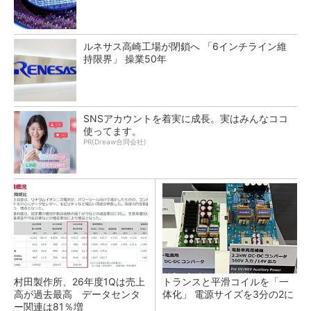
ルネサス高崎工場が閉鎖へ 「6インチライン維
持限界」 操業50年
SNSアカウントを着実に成長。実はみんなココ
使ってます。
PR(Dreaw合同会社)
村田製作所、26年度1Qは売上
トランスと平滑コイルを「一
高が過去最高 データセンタ
体化」 電源サイズを3分の2に
ー関連は81％増