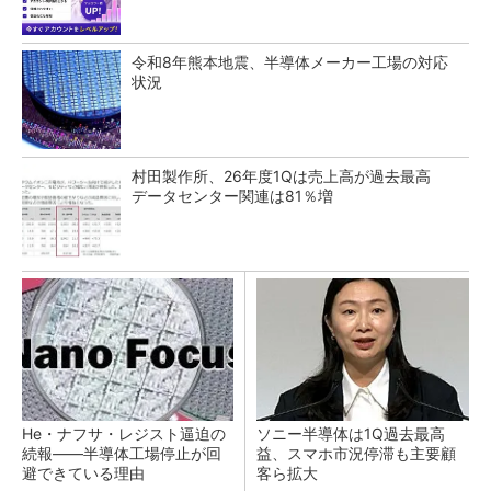
令和8年熊本地震、半導体メーカー工場の対応
状況
村田製作所、26年度1Qは売上高が過去最高
データセンター関連は81％増
He・ナフサ・レジスト逼迫の
ソニー半導体は1Q過去最高
続報――半導体工場停止が回
益、スマホ市況停滞も主要顧
避できている理由
客ら拡大