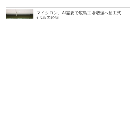
マイクロン、AI需要で広島工場増強へ起工式
1.5兆円投資
27年メモリ市場 DRAMは逼迫継続、NANDは
供給緩和へ
中国最大のDRAMメーカーCXMTがIPOへ 増
産とHBM開発で存在感