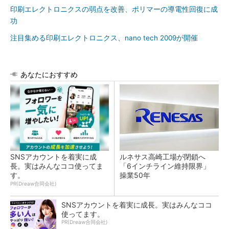
印刷エレクトロニクスの弱点を改善、ポリマーの導電性回復に成
功
注目集める印刷エレクトロニクス、nano tech 2009が開催
あなたにおすすめ
SNSアカウントを着実に成
ルネサス高崎工場が閉鎖へ
長。実はみんなココ使ってま
「6インチライン維持限界」
す。
操業50年
PR(Dreaw合同会社)
SNSアカウントを着実に成長。実はみんなココ
使ってます。
PR(Dreaw合同会社)