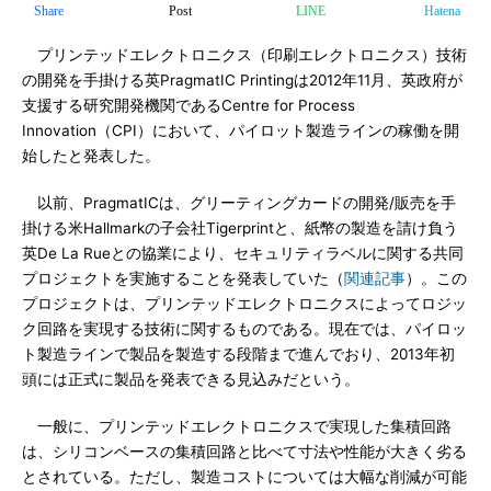
Share
Post
LINE
Hatena
プリンテッドエレクトロニクス（印刷エレクトロニクス）技術
の開発を手掛ける英PragmatIC Printingは2012年11月、英政府が
支援する研究開発機関であるCentre for Process
Innovation（CPI）において、パイロット製造ラインの稼働を開
始したと発表した。
以前、PragmatICは、グリーティングカードの開発/販売を手
掛ける米Hallmarkの子会社Tigerprintと、紙幣の製造を請け負う
英De La Rueとの協業により、セキュリティラベルに関する共同
プロジェクトを実施することを発表していた（
関連記事
）。この
プロジェクトは、プリンテッドエレクトロニクスによってロジッ
ク回路を実現する技術に関するものである。現在では、パイロッ
ト製造ラインで製品を製造する段階まで進んでおり、2013年初
頭には正式に製品を発表できる見込みだという。
一般に、プリンテッドエレクトロニクスで実現した集積回路
は、シリコンベースの集積回路と比べて寸法や性能が大きく劣る
とされている。ただし、製造コストについては大幅な削減が可能