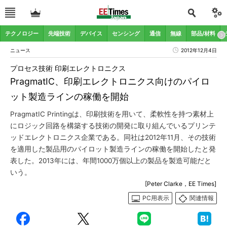
テクノロジー
先端技術
デバイス
センシング
通信
無線
部品/材料
ニュース
2012年12月4日
プロセス技術 印刷エレクトロニクス
PragmatIC、印刷エレクトロニクス向けのパイロ
ット製造ラインの稼働を開始
PragmatIC Printingは、印刷技術を用いて、柔軟性を持つ素材上
にロジック回路を構築する技術の開発に取り組んでいるプリンテ
ッドエレクトロニクス企業である。同社は2012年11月、その技術
を適用した製品用のパイロット製造ラインの稼働を開始したと発
表した。2013年には、年間1000万個以上の製品を製造可能だと
いう。
[Peter Clarke，EE Times]
PC用表示
関連情報