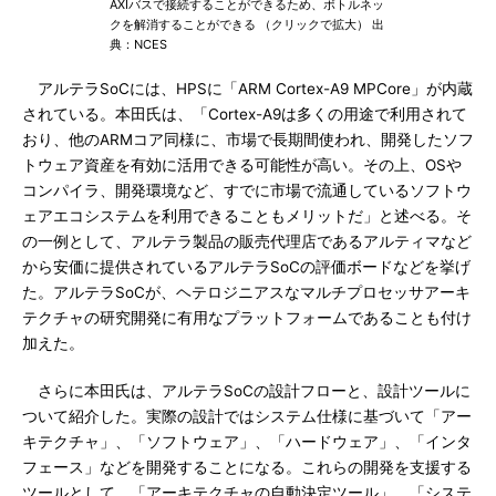
AXIバスで接続することができるため、ボトルネッ
クを解消することができる （クリックで拡大） 出
典：NCES
アルテラSoCには、HPSに「ARM Cortex-A9 MPCore」が内蔵
されている。本田氏は、「Cortex-A9は多くの用途で利用されて
おり、他のARMコア同様に、市場で長期間使われ、開発したソフ
トウェア資産を有効に活用できる可能性が高い。その上、OSや
コンパイラ、開発環境など、すでに市場で流通しているソフトウ
ェアエコシステムを利用できることもメリットだ」と述べる。そ
の一例として、アルテラ製品の販売代理店であるアルティマなど
から安価に提供されているアルテラSoCの評価ボードなどを挙げ
た。アルテラSoCが、ヘテロジニアスなマルチプロセッサアーキ
テクチャの研究開発に有用なプラットフォームであることも付け
加えた。
さらに本田氏は、アルテラSoCの設計フローと、設計ツールに
ついて紹介した。実際の設計ではシステム仕様に基づいて「アー
キテクチャ」、「ソフトウェア」、「ハードウェア」、「インタ
フェース」などを開発することになる。これらの開発を支援する
ツールとして、「アーキテクチャの自動決定ツール」、「システ