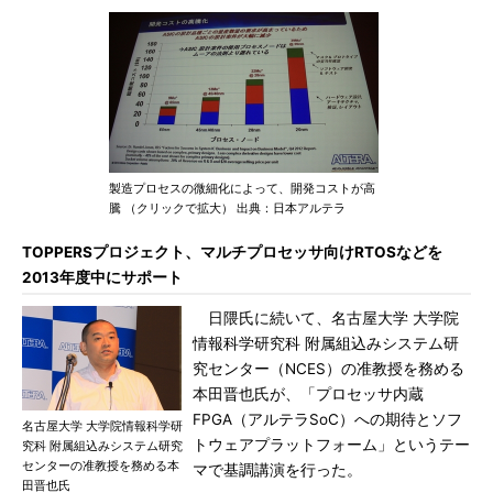
製造プロセスの微細化によって、開発コストが高
騰 （クリックで拡大） 出典：日本アルテラ
TOPPERSプロジェクト、マルチプロセッサ向けRTOSなどを
2013年度中にサポート
日隈氏に続いて、名古屋大学 大学院
情報科学研究科 附属組込みシステム研
究センター（NCES）の准教授を務める
本田晋也氏が、「プロセッサ内蔵
FPGA（アルテラSoC）への期待とソフ
名古屋大学 大学院情報科学研
トウェアプラットフォーム」というテー
究科 附属組込みシステム研究
センターの准教授を務める本
マで基調講演を行った。
田晋也氏