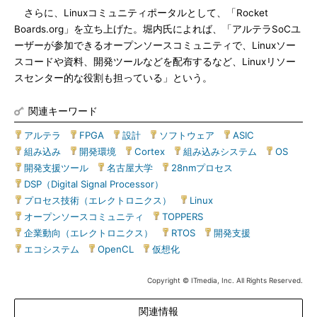
さらに、Linuxコミュニティポータルとして、「Rocket
Boards.org」を立ち上げた。堀内氏によれば、「アルテラSoCユ
ーザーが参加できるオープンソースコミュニティで、Linuxソー
スコードや資料、開発ツールなどを配布するなど、Linuxリソー
スセンター的な役割も担っている」という。
関連キーワード
アルテラ
|
FPGA
|
設計
|
ソフトウェア
|
ASIC
|
組み込み
|
開発環境
|
Cortex
|
組み込みシステム
|
OS
|
開発支援ツール
|
名古屋大学
|
28nmプロセス
|
DSP（Digital Signal Processor）
|
プロセス技術（エレクトロニクス）
|
Linux
|
オープンソースコミュニティ
|
TOPPERS
|
企業動向（エレクトロニクス）
|
RTOS
|
開発支援
|
エコシステム
|
OpenCL
|
仮想化
Copyright © ITmedia, Inc. All Rights Reserved.
関連情報