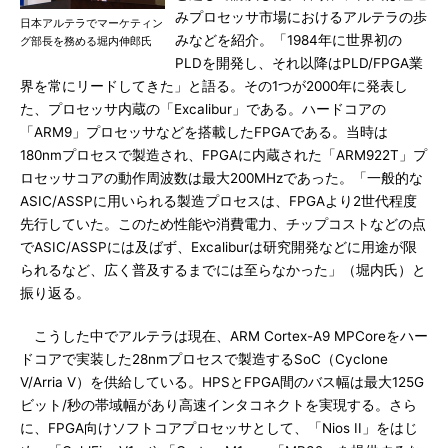
みプロセッサ市場におけるアルテラの歩
日本アルテラでマーケティン
みなどを紹介。「1984年に世界初の
グ部長を務める堀内伸郎氏
PLDを開発し、それ以降はPLD/FPGA業
界を常にリードしてきた」と語る。その1つが2000年に発表し
た、プロセッサ内蔵の「Excalibur」である。ハードコアの
「ARM9」プロセッサなどを搭載したFPGAである。当時は
180nmプロセスで製造され、FPGAに内蔵された「ARM922T」プ
ロセッサコアの動作周波数は最大200MHzであった。「一般的な
ASIC/ASSPに用いられる製造プロセスは、FPGAより2世代程度
先行していた。このため性能や消費電力、チップコストなどの点
でASIC/ASSPには及ばず、Excaliburは研究開発などに用途が限
られるなど、広く普及するまでには至らなかった」（堀内氏）と
振り返る。
こうした中でアルテラは現在、ARM Cortex-A9 MPCoreをハー
ドコアで実装した28nmプロセスで製造するSoC（Cyclone
V/Arria V）を供給している。HPSとFPGA間のバス幅は最大125G
ビット/秒の帯域幅があり高速インタコネクトを実現する。さら
に、FPGA向けソフトコアプロセッサとして、「Nios II」をはじ