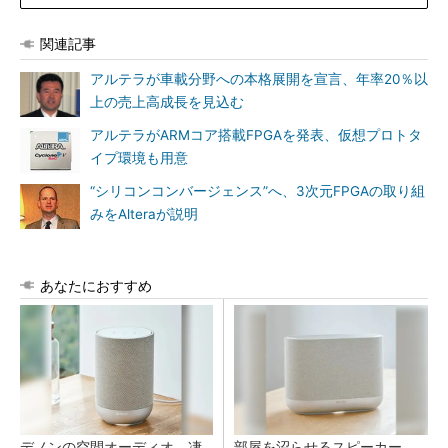
関連記事
アルテラが車載分野への本格展開を宣言、年率20％以
上の売上高成長を見込む
アルテラがARMコア搭載FPGAを発表、仮想プロトタ
イプ環境も用意
“シリコンコンバージェンス”へ、3次元FPGAの取り組
みをAlteraが説明
あなたにおすすめ
デノンの空間オーディオ、凄
部屋を沼らせるスピーカー