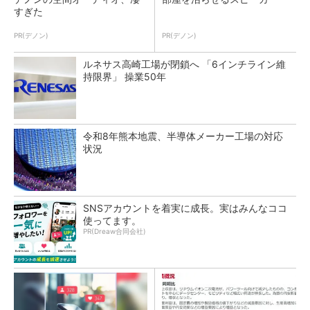
すぎた
PR(デノン)
PR(デノン)
ルネサス高崎工場が閉鎖へ 「6インチライン維
持限界」 操業50年
令和8年熊本地震、半導体メーカー工場の対応
状況
SNSアカウントを着実に成長。実はみんなココ
使ってます。
PR(Dreaw合同会社)