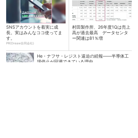
SNSアカウントを着実に成
村田製作所、26年度1Qは売上
長。実はみんなココ使ってま
高が過去最高 データセンタ
す。
ー関連は81％増
PR(Dreaw合同会社)
He・ナフサ・レジスト逼迫の続報――半導体工
場停止が回避できている理由
ソニー半導体は1Q過去最高益、スマホ市況停滞
も主要顧客ら拡大
マイクロン、AI需要で広島工場増強へ起工式
1.5兆円投資