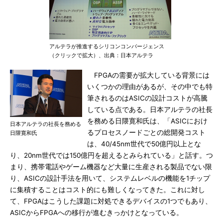
アルテラが推進するシリコンコンバージェンス
（クリックで拡大）、出典：日本アルテラ
FPGAの需要が拡大している背景には
いくつかの理由があるが、その中でも特
筆されるのはASICの設計コストが高騰
している点である。日本アルテラの社長
を務める日隈寛和氏は、「ASICにおけ
日本アルテラの社長を務める
るプロセスノードごとの総開発コスト
日隈寛和氏
は、40/45nm世代で50億円以上とな
り、20nm世代では150億円を超えるとみられている」と話す。つ
まり、携帯電話やゲーム機器など大量に生産される製品でない限
り、ASICの設計手法を用いて、システムレベルの機能を1チップ
に集積することはコスト的にも難しくなってきた。これに対し
て、FPGAはこうした課題に対処できるデバイスの1つでもあり、
ASICからFPGAへの移行が進むきっかけとなっている。