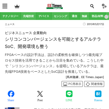
テクノロジー
先端技術
デバイス
センシング
通信
無線
部品/材料
ニュース
2013年5月17日
ビジネスニュース 企業動向
シリコンコンバージェンスを可能とするアルテラ
SoC、開発環境も整う
FPGAベースの設計手法は、設計の柔軟性を確保しつつ最先端プ
ロセス技術を活用できることから注目を集めている。こうした中
で「シリコンコンバージェンス」を提唱しているアルテラは、最
先端FPGA技術をベースとしたSoC設計を推進している。
[馬本隆綱，EE Times Japan]
PC用表示
関連情報
Share
Post
LINE
Hatena