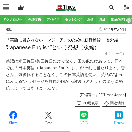
テクノロジー
先端技術
デバイス
センシング
通信
無線
部品/材料
連載
2013年12月16日
「英語に愛されないエンジニア」のための新行動論 ―番外編―
“Japanese English”という発想（後編）
（4/4 ページ）
英語は米国英語/英国英語だけでなく、国の数だけあって、日本
では「日本英語（Japanese English）」がそれに当たります。皆
さん、気後れすることなく、この日本英語を使い、英語の“よう
にみえる”メッセージを極東の国から怒涛（どとう）のように発
信しようではありませんか。
[江端智一，EE Times Japan]
PC用表示
関連情報
Share
Post
LINE
Hatena