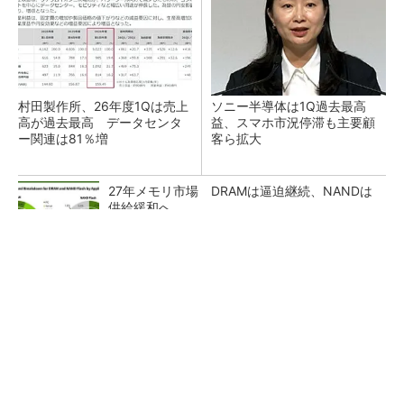
村田製作所、26年度1Qは売上
ソニー半導体は1Q過去最高
高が過去最高 データセンタ
益、スマホ市況停滞も主要顧
ー関連は81％増
客ら拡大
27年メモリ市場 DRAMは逼迫継続、NANDは
供給緩和へ
マイクロン、AI需要で広島工場増強へ起工式
1.5兆円投資
ルネサス、26年2Qは増収増益 データセンタ
ー需要強く「供給はパツパツ」