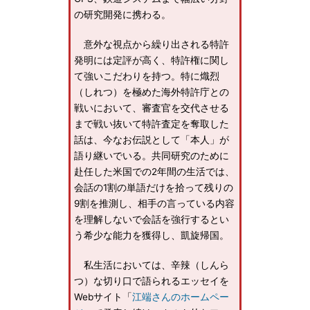
の研究開発に携わる。
意外な視点から繰り出される特許
発明には定評が高く、特許権に関し
て強いこだわりを持つ。特に熾烈
（しれつ）を極めた海外特許庁との
戦いにおいて、審査官を交代させる
まで戦い抜いて特許査定を奪取した
話は、今なお伝説として「本人」が
語り継いでいる。共同研究のために
赴任した米国での2年間の生活では、
会話の1割の単語だけを拾って残りの
9割を推測し、相手の言っている内容
を理解しないで会話を強行するとい
う希少な能力を獲得し、凱旋帰国。
私生活においては、辛辣（しんら
つ）な切り口で語られるエッセイを
Webサイト「
江端さんのホームペー