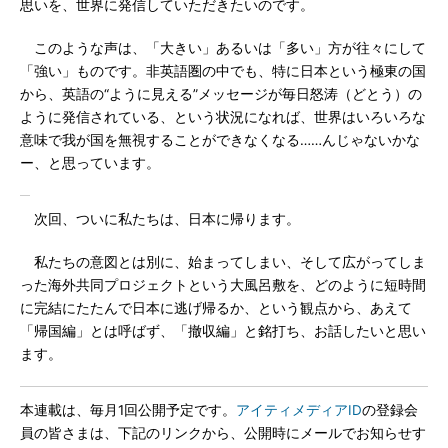
思いを、世界に発信していただきたいのです。
このような声は、「大きい」あるいは「多い」方が往々にして
「強い」ものです。非英語圏の中でも、特に日本という極東の国
から、英語の“ように見える”メッセージが毎日怒涛（どとう）の
ように発信されている、という状況になれば、世界はいろいろな
意味で我が国を無視することができなくなる……んじゃないかな
ー、と思っています。
次回、ついに私たちは、日本に帰ります。
私たちの意図とは別に、始まってしまい、そして広がってしま
った海外共同プロジェクトという大風呂敷を、どのように短時間
に完結にたたんで日本に逃げ帰るか、という観点から、あえて
「帰国編」とは呼ばず、「撤収編」と銘打ち、お話したいと思い
ます。
本連載は、毎月1回公開予定です。
アイティメディアID
の登録会
員の皆さまは、下記のリンクから、公開時にメールでお知らせす