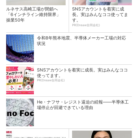
ルネサス高崎工場が閉鎖へ
SNSアカウントを着実に成
「6インチライン維持限界」
長。実はみんなココ使ってま
操業50年
す。
PR(Dreaw合同会社)
令和8年熊本地震、半導体メーカー工場の対応
状況
SNSアカウントを着実に成長。実はみんなココ
使ってます。
PR(Dreaw合同会社)
He・ナフサ・レジスト逼迫の続報――半導体工
場停止が回避できている理由