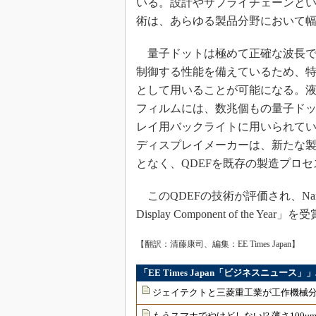
いる。設計やサプライチェーンといった
術は、あらゆる製品分野において
量子ドットは極めて正確な波長で光
制御する性能を備えているため、
として用いることが可能になる。
フィルムには、数兆個もの量子ドッ
レイ用バックライトに用いられて
ディスプレイメーカーは、新たな
となく、QDEFを既存の製造プロ
このQDEFの技術が評価され、Nanosysは今
Display Component of the Year
【翻訳：清藤康司、編集：EE Times Japan】
「EE Times Japan「ビジネスニュース
ジェイテクトと三菱重工業が工作機械
もうスマホでやけどしない!? 薄さ100