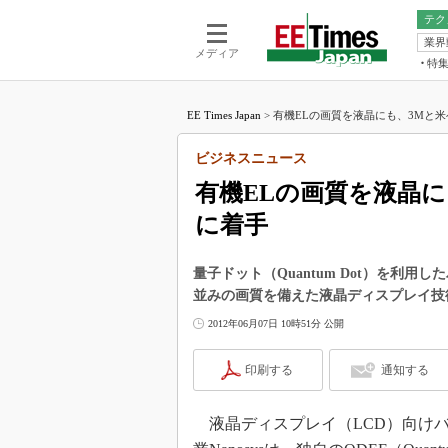
テク
業界
電池／エネル
ア
メディア
特
メ
福田昭の
LS
EE Times Japan
>
有機ELの画質を液晶にも、3Mと米ベ
福田昭の
マ
湯之上隆
ビジネスニュース
FP
大山聡の
有機ELの画質を液晶
大原雄介
に着手
ック
リタイア
学漂流記
量子ドット（Quantum Dot）を利用
並みの画質を備えた液晶ディスプレイ技
世界を「
2012年06月07日 10時51分 公開
踊るバズワ
Buzzwo
印刷する
通知する
この10
で起こる
液晶ディスプレイ（LCD）向け
製品分解