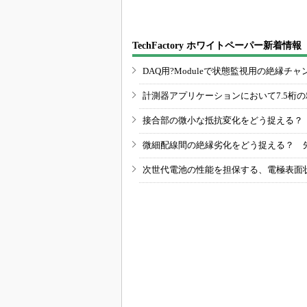
TechFactory ホワイトペーパー新着情報
DAQ用?Moduleで状態監視用の絶縁
計測器アプリケーションにおいて7.5桁
接合部の微小な抵抗変化をどう捉える？
微細配線間の絶縁劣化をどう捉える？ 
次世代電池の性能を担保する、電極表面