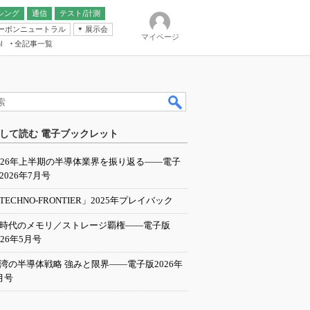
シング
通信
テスト/計測
ーボンニュートラル
展示会
マイページ
全記事一覧
l
ンピューティング
して読む 電子ブックレット
IER
026年上半期の半導体業界を振り返る――電子
2026年7月号
TECHNO-FRONTIER」2025年プレイバック
I時代のメモリ／ストレージ覇権――電子版
026年5月号
湾の半導体戦略 強みと限界――電子版2026年
月号