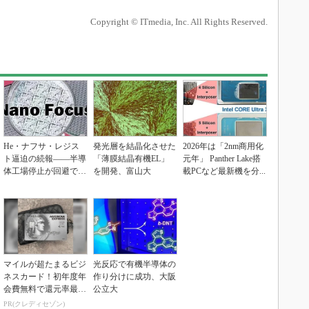
Copyright © ITmedia, Inc. All Rights Reserved.
He・ナフサ・レジス
発光層を結晶化させた
2026年は「2nm商用化
ト逼迫の続報――半導
「薄膜結晶有機EL」
元年」 Panther Lake搭
体工場停止が回避でき
を開発、富山大
載PCなど最新機を分...
ている理由
マイルが超たまるビジ
光反応で有機半導体の
ネスカード！初年度年
作り分けに成功、大阪
会費無料で還元率最大
公立大
1.125%
PR(クレディセゾン)