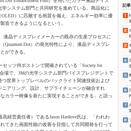
um Dot Enhancement Film）を用いたカラー液晶ディス
術を知る
記事
光学システム部門と共同研究を進めている。商品化に
エンジニア”が仕掛けた社内
（OLED）に匹敵する画質を備え、エネルギー効率に優
念の180日
で製造できるようになるという。
ションは日本を救うのか
IoT通信
、液晶ディスプレイメーカーの既存の生産プロセスに
ナリスト「未来展望」
uantum Dot）の発光特性により、液晶ディスプレ
ことができる。
愛されないエンジニア」の
行動論
セッツ州ボストンで開催されている「Society for
D 2012）」の会場で、3Mの光学システム部門バイスプレジデントで
osysが持つ世界トップレベルのバックライト関連技術および
ジニアリング、設計、サプライチェーンが融合すれ
うなカラー映像を新たに実現することができる」と語っ
高経営責任者）であるJason Hartlove氏は、「われわ
されてきた画面性能の改善を目指して共同開発を行って