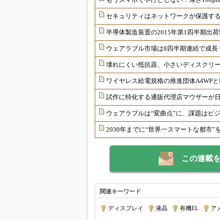
セキュリティはネットワークが保護す
半導体製造装置の2015年第1四半期出
ウェアラブル市場は8四半期連続で成長
壊れにくい抵抗器、小さいディスクリ
ワイヤレス給電規格の推進団体A4WPと
試作に特化する通販代理店マウザーが
ウェアラブルは“変曲点”に、課題はビ
2030年までに“世界一スマートな都市”
この連載
関連キーワード
ディスプレイ
|
液晶
|
有機EL
|
ア