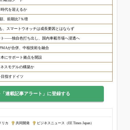
る時代を迎えるか
荷額、前期比7％増
も、スマートウオッチは成長要因とはならず
ート――独自色打ち出し、国内車載市場へ浸透へ
PMAが合併、中核技術を融合
日本にサポート拠点を開設
ジネスモデルの構築か
を目指すドイツ
を「連載記事アラート」に登録する
メリカ
|
共同開発
|
ビジネスニュース（EE Times Japan）