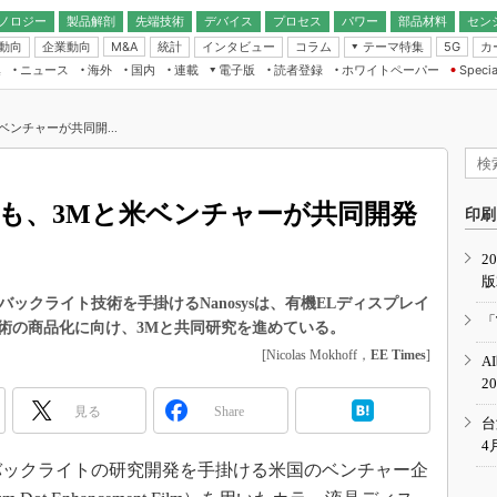
ノロジー
製品解剖
先端技術
デバイス
プロセス
パワー
部品材料
セン
動向
企業動向
統計
インタビュー
コラム
テーマ特集
カ
M&A
5G
ギー
ナログ
無線
集
ニュース
海外
国内
連載
電子版
読者登録
ホワイトペーパー
Specia
フィジカルAI
IoT・エッジコ
モリ
EXPO
Microchip情報
ストレージ通信
EE Times Japan×EDN Japan統合電
エッジAI
子版
I
SEMICON Japan
ンチャーが共同開...
デバイス通信
パワーエレクトロニクス
電子ブックレット
イコン
CEATEC
のナノフォーカス
半導体後工程
GA
EdgeTech＋
業界スコープ
にも、3Mと米ベンチャーが共同開発
読者調査（EE Times Research）
印刷
TECHNO-FRONT
のエレ・組み込みプレイバ
カーボンニュートラル
2
人とくるま展
版
IoT
直前エンジニアの社会人大
したバックライト技術を手掛けるNanosysは、有機ELディスプレイ
電源設計（EDN Japan）
「
術の商品化に向け、3Mと共同研究を進めている。
数字」で回してみよう
エレクトロニクス入門（EDN
[Nicolas Mokhoff，
EE Times
]
A
Japan）
ード ～Behind the
2
rd
見る
Share
年で起こったこと、次の10年
台
こと
4
バックライトの研究開発を手掛ける米国のベンチャー企
で探るアジアの新トレンド