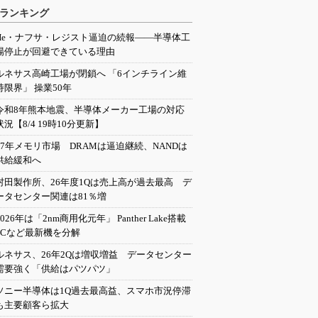
ランキング
He・ナフサ・レジスト逼迫の続報――半導体工
場停止が回避できている理由
ルネサス高崎工場が閉鎖へ 「6インチライン維
持限界」 操業50年
令和8年熊本地震、半導体メーカー工場の対応
状況【8/4 19時10分更新】
27年メモリ市場 DRAMは逼迫継続、NANDは
供給緩和へ
村田製作所、26年度1Qは売上高が過去最高 デ
ータセンター関連は81％増
2026年は「2nm商用化元年」 Panther Lake搭載
PCなど最新機を分解
ルネサス、26年2Qは増収増益 データセンター
需要強く「供給はパツパツ」
ソニー半導体は1Q過去最高益、スマホ市況停滞
も主要顧客ら拡大