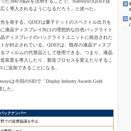
3Mの強みを活用することで、NanosysのQDEF技
幅広く導入されるようになるだろう」と述べた。
を発する。QDEFは量子ドットのスペクトル出力を
特に液晶ディスプレイ向けの理想的な白色バックライト
液晶ディスプレイのバックライトユニットに統合された
トが封止されている。QDEFは、既存の液晶ディスプ
いるフィルムの代替品として使用できる。つまり、液晶
製造装置を導入したり、製造プロセスを変えたりするこ
セスに追加できることになる。
回のSIDで「Display Industry Awards Gold
」を受賞した。
」」バックナンバー
分野での提携協議を中止
μmの断熱シート