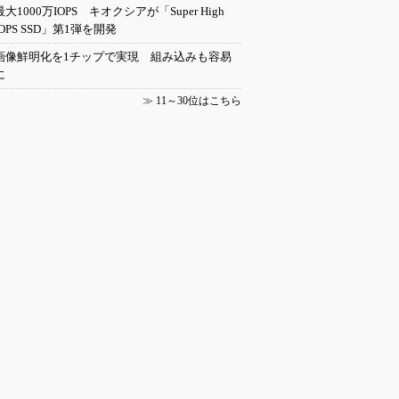
最大1000万IOPS キオクシアが「Super High
IOPS SSD」第1弾を開発
画像鮮明化を1チップで実現 組み込みも容易
に
≫
11～30位はこちら