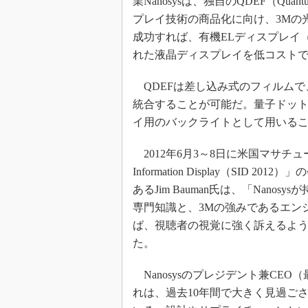
業Nanosysは、独自のQDEF（Quant
光伝送技
プレイ技術の商品化に向け、3Mの
“異端児
成功すれば、有機ELディスプレイ
改革、執
れた液晶ディスプレイを低コスト
イノベー
JASA発
QDEFは差し込み式のフィルムで
IHSア
統合することが可能だ。量子ドット（Q
イ用のバックライトとして用いる
「英語に
ための新
2012年6月3～8日に米国マサチュー
Information Display（SI
あるJim Bauman氏は、「Nan
専門知識と、3Mの強みであるエン
ば、視聴者の視覚に強く訴えるよ
た。
Nanosysのプレジデント兼CEO（最
れは、過去10年間で大きく見過ご