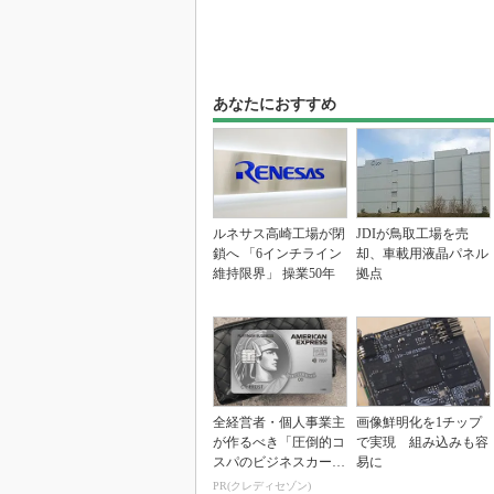
あなたにおすすめ
ルネサス高崎工場が閉
JDIが鳥取工場を売
鎖へ 「6インチライン
却、車載用液晶パネル
維持限界」 操業50年
拠点
全経営者・個人事業主
画像鮮明化を1チップ
が作るべき「圧倒的コ
で実現 組み込みも容
スパのビジネスカー
易に
ド」
PR(クレディセゾン)