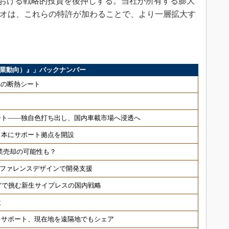
野における戦略的投資を後押しする。当社が所有する膨大
リオは、これらの特許が加わることで、より一層拡大す
ス（企業動向）』」バックナンバー
μmの断熱シート
ート――独自色打ち出し、国内車載市場へ浸透へ
日本にサポート拠点を開設
事業売却の可能性も？
速、リファレンスデザインで開発支援
制”で挑む新生サイプレスの国内戦略
設
をサポート、現在地を遠隔地でもシェア