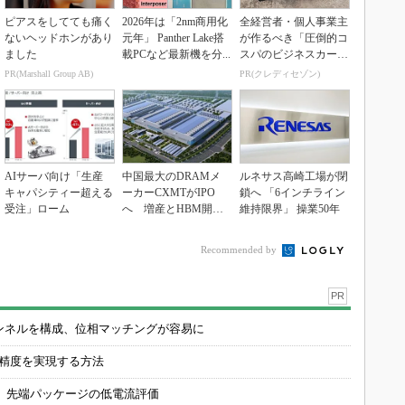
ピアスをしてても痛く
2026年は「2nm商用化
全経営者・個人事業主
ないヘッドホンがあり
元年」 Panther Lake搭
が作るべき「圧倒的コ
ました
載PCなど最新機を分...
スパのビジネスカー
ド」
PR(Marshall Group AB)
PR(クレディセゾン)
AIサーバ向け「生産
中国最大のDRAMメ
ルネサス高崎工場が閉
キャパシティー超える
ーカーCXMTがIPO
鎖へ 「6インチライン
受注」ローム
へ 増産とHBM開発
維持限界」 操業50年
で存在感
Recommended by
PR
チャンネルを構成、位相マッチングが容易に
の精度を実現する方法
 先端パッケージの低電流評価