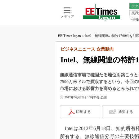
テク
業界
電池／エネル
ア
メディア
特
メ
福田昭の
LS
EE Times Japan
>
Intel、無線関連の特許1700件を3億
福田昭の
マ
湯之上隆
ビジネスニュース 企業動向
FP
大山聡の
Intel、無線関連の特許
大原雄介
ック
無線通信市場で確固たる地位を築こうとさ
リタイア
7500万米ドルで買収するという。今回
学漂流記
市場における影響力を高めるとみられて
世界を「
2012年06月22日 10時35分 公開
踊るバズワ
Buzzwo
印刷する
通知する
この10
で起こる
Intelは2012年6月18日、知的所有権（I
製品分解
所有する、無線通信分野の主要技術