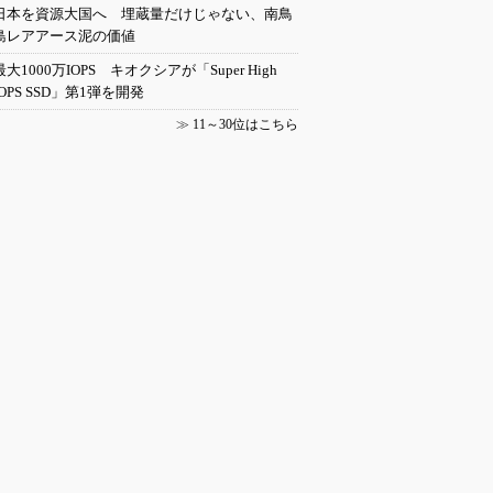
日本を資源大国へ 埋蔵量だけじゃない、南鳥
島レアアース泥の価値
最大1000万IOPS キオクシアが「Super High
IOPS SSD」第1弾を開発
≫
11～30位はこちら