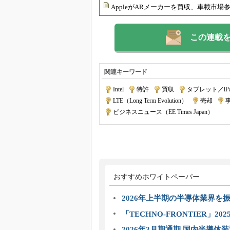
AppleがARメーカーを買収、車載市場
この連載
関連キーワード
Intel
|
特許
|
買収
|
タブレット／iP
LTE（Long Term Evolution）
|
売却
|
ビジネスニュース（EE Times Japan）
おすすめホワイトペーパー
2026年上半期の半導体業界を振
「TECHNO-FRONTIER」2
2026年3月期通期 国内半導体