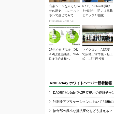
音楽シーンを支えた64
NXP、Ambarella買収
年の歴史、このヘッド
を検討か 狙いは車載
ホンで感じてみて
とエッジAI強化
PR(Marshall Group AB)
27年メモリ市場 DR
マイクロン、AI需要
AMは逼迫継続、NAN
で広島工場増強へ起工
Dは供給緩和へ
式 1.5兆円投資
TechFactory ホワイトペーパー新着情報
DAQ用?Moduleで状態監視用の絶縁
計測器アプリケーションにおいて7.5桁
接合部の微小な抵抗変化をどう捉える？