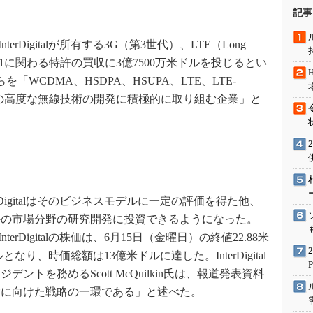
術を知る
記事
エンジニア”が仕掛けた社内
念の180日
erDigitalが所有する3G（第3世代）、LTE（Long
ションは日本を救うのか
E 802.11に関わる特許の買収に3億7500万米ドルを投じるとい
自らを「WCDMA、HSDPA、HSUPA、LTE、LTE-
IoT通信
4世代）の高度な無線技術の開発に積極的に取り組む企業」と
ナリスト「未来展望」
愛されないエンジニア」の
行動論
erDigitalはそのビジネスモデルに一定の評価を得た他、
外の市場分野の研究開発に投資できるようになった。
terDigitalの株価は、6月15日（金曜日）の終値22.88米
となり、時価総額は13億米ドルに達した。InterDigital
トを務めるScott McQuilkin氏は、報道発表資料
大に向けた戦略の一環である」と述べた。