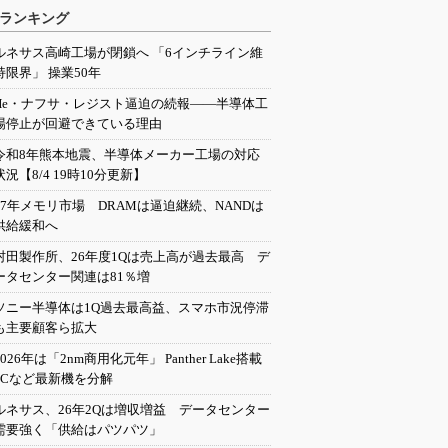
ランキング
ルネサス高崎工場が閉鎖へ 「6インチライン維
持限界」 操業50年
He・ナフサ・レジスト逼迫の続報――半導体工
場停止が回避できている理由
令和8年熊本地震、半導体メーカー工場の対応
状況【8/4 19時10分更新】
27年メモリ市場 DRAMは逼迫継続、NANDは
供給緩和へ
村田製作所、26年度1Qは売上高が過去最高 デ
ータセンター関連は81％増
ソニー半導体は1Q過去最高益、スマホ市況停滞
も主要顧客ら拡大
2026年は「2nm商用化元年」 Panther Lake搭載
PCなど最新機を分解
ルネサス、26年2Qは増収増益 データセンター
需要強く「供給はパツパツ」