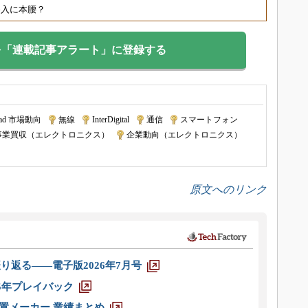
参入に本腰？
を「連載記事アラート」に登録する
ad 市場動向
|
無線
|
InterDigital
|
通信
|
スマートフォン
|
事業買収（エレクトロニクス）
|
企業動向（エレクトロニクス）
|
原文へのリンク
り返る――電子版2026年7月号
025年プレイバック
装置メーカー 業績まとめ