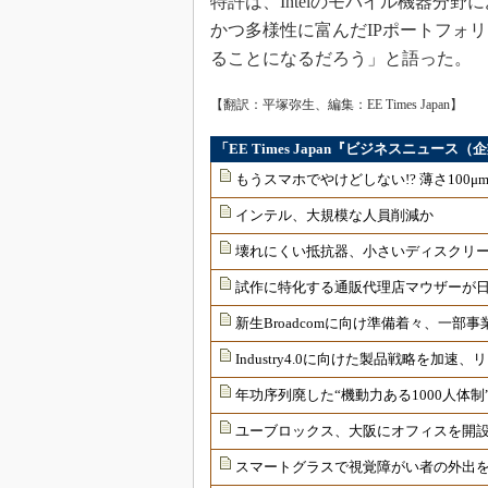
特許は、Intelのモバイル機器分
かつ多様性に富んだIPポートフォ
ることになるだろう」と語った。
【翻訳：平塚弥生、編集：EE Times Japan】
「EE Times Japan『ビジネスニュー
もうスマホでやけどしない!? 薄さ100
インテル、大規模な人員削減か
壊れにくい抵抗器、小さいディスクリ
試作に特化する通販代理店マウザーが
新生Broadcomに向け準備着々、一部
Industry4.0に向けた製品戦略を加
年功序列廃した“機動力ある1000人体
ユーブロックス、大阪にオフィスを開
スマートグラスで視覚障がい者の外出