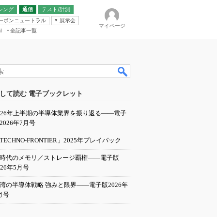
シング
通信
テスト/計測
ーボンニュートラル
展示会
マイページ
全記事一覧
l
ンピューティング
して読む 電子ブックレット
IER
026年上半期の半導体業界を振り返る――電子
2026年7月号
TECHNO-FRONTIER」2025年プレイバック
I時代のメモリ／ストレージ覇権――電子版
026年5月号
湾の半導体戦略 強みと限界――電子版2026年
月号