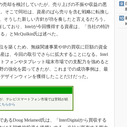
そのものの売却を検討していたが、売り上げの不振や収益の悪
た。そこで同社は、資産のばら売りを含む戦略に転換し
収は、そうした新しい方針が功を奏したと言えるだろう。
をまだ所有しており、Intelが今回獲得する資産は、「当社の特許
とMcQuilkin氏は述べた。
地位を築くため、無線関連事業やIPの買収に巨額の資金
は、今回の取引でさらに拡大することになる。Intel
ートフォンやタブレット端末市場での支配力を強めると
た分野の強化を図ってきたが、これまでの成功事例は、最
らデザインウィンを獲得したことだけだった。
lだが、テレビ/スマートフォン市場では苦戦が続
こちらから
oug Melamed氏は、「InterDigitalから買収する