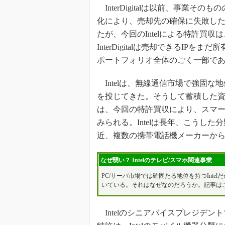
InterDigitalは以前、事業
化により、売却先の確保に失敗し
たが、今回のIntelによる特許買
InterDigitalは売却できるIP
ポートフォリオ全体のごく一部である」
Intelは、無線通信市場で強固な
を投じてきた。そうして蓄積した資産
は、今回の特許買収により、スマ
みられる。Intelは長年、こうし
近、複数の携帯電話機メーカーか
なぜ弱い？ Intelのテレビ/スマホ関連事業
PC/サーバ市場では確固たる地位を持つInte
いている。それはなぜなのだろうか。記事は
IntelのシニアバイスプレジデントであるD