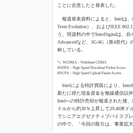
光伝送技
ことに合意したと発表した。
“異端児
改革、執
報道発表資料によると、Intelは、Int
イノベー
Term Evolution）、およびIEE
う。同資料の中でInterDigitalは、
JASA発
Advancedなど、3G/4G（第
IHSア
称している。
「英語に
ための新
*）WCDMA：Wideband CDMA
HSDPA：High Speed Download Packet Access
HSUPA：High Speed Upload Packet Access
Intelによる特許買収により、Int
新たに得た現金資金を無線通信以
Intelへの特許売却が報道された後、In
ドルから約30％上昇して29.40米ドル
でシニアエグゼクティブバイスプレジデン
の中で、「今回の取引は、事業拡