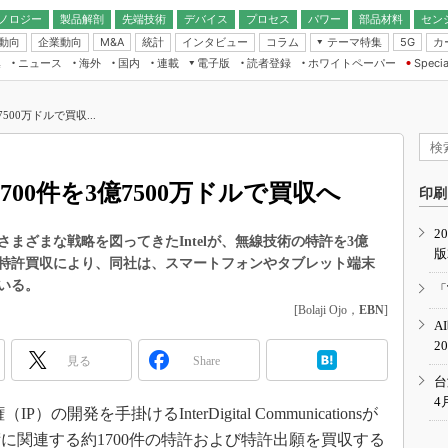
ノロジー
製品解剖
先端技術
デバイス
プロセス
パワー
部品材料
セン
動向
企業動向
統計
インタビュー
コラム
テーマ特集
カ
M&A
5G
ギー
ナログ
無線
集
ニュース
海外
国内
連載
電子版
読者登録
ホワイトペーパー
Specia
フィジカルAI
IoT・エッジコ
モリ
EXPO
Microchip情報
ストレージ通信
EE Times Japan×EDN Japan統合電
エッジAI
子版
I
SEMICON Japan
7500万ドルで買収...
デバイス通信
パワーエレクトロニクス
電子ブックレット
イコン
CEATEC
のナノフォーカス
半導体後工程
GA
EdgeTech＋
業界スコープ
1700件を3億7500万ドルで買収へ
読者調査（EE Times Research）
印刷
TECHNO-FRONT
のエレ・組み込みプレイバ
カーボンニュートラル
2
人とくるま展
まざまな戦略を図ってきたIntelが、無線技術の特許を3億
版
IoT
直前エンジニアの社会人大
の特許買収により、同社は、スマートフォンやタブレット端末
電源設計（EDN Japan）
いる。
「
数字」で回してみよう
[Bolaji Ojo，
EBN
]
エレクトロニクス入門（EDN
A
Japan）
ード ～Behind the
2
rd
見る
Share
年で起こったこと、次の10年
台
こと
4
P）の開発を手掛けるInterDigital Communicationsが
で探るアジアの新トレンド
に関連する約1700件の特許および特許出願を買収する