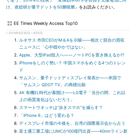
く使う、201X年の技術
」「
変換効率60％を目指す太陽電池に向
け、産総研が量子ドットを50層積層
」をお読みください。
EE Times Weekly Access Top10
» 2014年8月30日～9月5日
ルネサス 作田CEOがM＆Aを示唆――相次ぐ競合の買収
ニュースに「心中穏やかではない」
Apple、大型iPad投入へ――ノートPCを置き換えるか!?
iPhoneをしのぐ勢い？ 中国スマホをめぐる4つのトレン
ド
サムスン、量子ドットディスプレイ発表か――米国で
「サムスン QDOT TV」の商標出願
4K 有機EL時代が幕開け――LG電子「当分の間、これ以
上の画質進化はないだろう」
スマートウオッチは“歩きスマホ”を減らす？
「iPhone 6」はどう変わる？
ディスプレイ市場の今後を、台湾の国際展示会から占う
富士通三重工場にUMCが100億円出資――40nmライン新