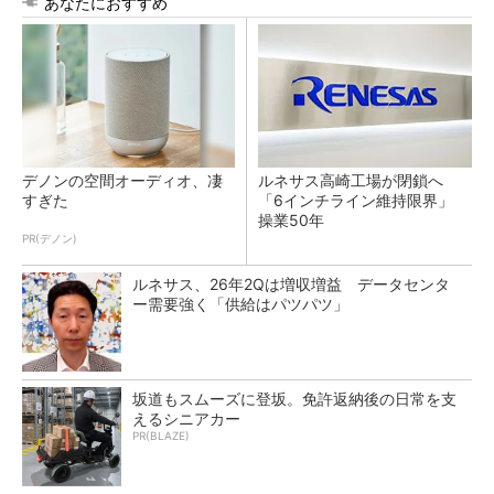
あなたにおすすめ
デノンの空間オーディオ、凄
ルネサス高崎工場が閉鎖へ
すぎた
「6インチライン維持限界」
操業50年
PR(デノン)
ルネサス、26年2Qは増収増益 データセンタ
ー需要強く「供給はパツパツ」
坂道もスムーズに登坂。免許返納後の日常を支
えるシニアカー
PR(BLAZE)