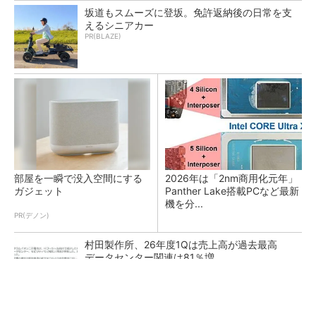
坂道もスムーズに登坂。免許返納後の日常を支
えるシニアカー
PR(BLAZE)
部屋を一瞬で没入空間にする
2026年は「2nm商用化元年」
ガジェット
Panther Lake搭載PCなど最新
機を分...
PR(デノン)
村田製作所、26年度1Qは売上高が過去最高
データセンター関連は81％増