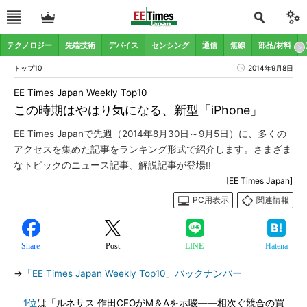
テクノロジー
先端技術
デバイス
センシング
通信
無線
部品/材料
トップ10
2014年9月8日
EE Times Japan Weekly Top10
この時期はやはり気になる、新型「iPhone」
EE Times Japanで先週（2014年8月30日～9月5日）に、多くの
アクセスを集めた記事をランキング形式で紹介します。さまざま
なトピックのニュース記事、解説記事が登場!!
[EE Times Japan]
PC用表示
関連情報
Share
Post
LINE
Hatena
→
「EE Times Japan Weekly Top10」バックナンバー
1位
は「ルネサス 作田CEOがM＆Aを示唆――相次ぐ競合の買