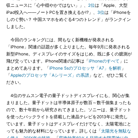
収ニュースに「心中穏やかではない」」、
2位
は「Apple、大型
iPad投入へ――ノートPCを置き換えるか!?」、
3位
は「iPhoneを
しのぐ勢い？ 中国スマホをめぐる4つのトレンド」がランクイン
しました。
今回のランキングには、間もなく新機種が発表される
「iPhone」関連の話題が多く上りました。毎年9月に発表される
新型iPhone。ディスプレイのサイズをはじめ、既に多くの臆測が
飛び交っています。iPhone関連の記事は「
iPhoneのすべて
」に
まとめてあります。「
iPhone 5sのプロセッサ「A7」を解析
」
「
Appleのプロセッサ「Aシリーズ」の系譜
」など、ぜひご覧く
ださい。
4位のサムスン電子の量子ドットディスプレイにも、関心が集
まりました。量子ドットは半導体原子が数百～数千個集まったも
ので、数十年前から研究されてきました。ソニーは、量子ドット
を使ったバックライトを搭載した液晶テレビを2013年に発売し
ています。量子ドットはディスプレイだけでなく、太陽電池にと
っても魅力的な材料になっています。詳しくは「
太陽光を無駄な