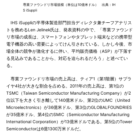
専業ファウンドリ市場規模（単位は10億米ドル） 出典：IH
S iSuppli
IHS iSuppliの半導体製造部門担当ディレクタ兼チーフアナリス
トを務めるLen Jelinek氏は、発表資料の中で、「専業ファウンド
リ市場の成長は、スマートフォンやタブレット端末などの携帯型
電子機器の高い需要によってけん引されている。しかし今後、市
場全体の競争が激化するに伴い、平均販売価格（ASP）が下落す
る見込みであることから、対応を迫られるだろう」と述べてい
る。
専業ファウンドリ市場の売上高は、ティア1（第1階層）サプラ
イヤ4社が大きな割合を占める。2011年の売上高は、第1位の
TSMC（Taiwan Semiconductor Manufacturing Company）が2
位以下を大きく引き離して140億米ドル、第2位のUMC（United
Microelectronics）が36億米ドル、第3位のGLOBALFOUNDRIES
が35億米ドル、第4位のSMIC（Semiconductor Manufacturing
International Corporation）が13億米ドルである。第5位のTower
Semiconductorは6億1300万米ドルだ。