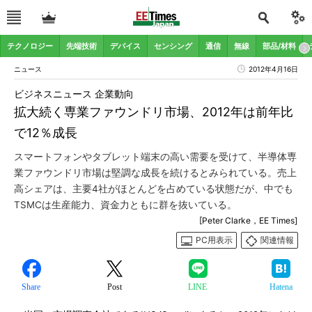
テクノロジー
先端技術
デバイス
センシング
通信
無線
部品/材料
ニュース
2012年4月16日
ビジネスニュース 企業動向
拡大続く専業ファウンドリ市場、2012年は前年比
で12％成長
スマートフォンやタブレット端末の高い需要を受けて、半導体専
業ファウンドリ市場は堅調な成長を続けるとみられている。売上
高シェアは、主要4社がほとんどを占めている状態だが、中でも
TSMCは生産能力、資金力ともに群を抜いている。
[Peter Clarke，EE Times]
PC用表示
関連情報
Share
Post
LINE
Hatena