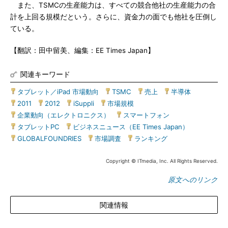
また、TSMCの生産能力は、すべての競合他社の生産能力の合
計を上回る規模だという。さらに、資金力の面でも他社を圧倒し
ている。
【翻訳：田中留美、編集：EE Times Japan】
関連キーワード
タブレット／iPad 市場動向
|
TSMC
|
売上
|
半導体
|
2011
|
2012
|
iSuppli
|
市場規模
|
企業動向（エレクトロニクス）
|
スマートフォン
|
タブレットPC
|
ビジネスニュース（EE Times Japan）
|
GLOBALFOUNDRIES
|
市場調査
|
ランキング
Copyright © ITmedia, Inc. All Rights Reserved.
原文へのリンク
関連情報