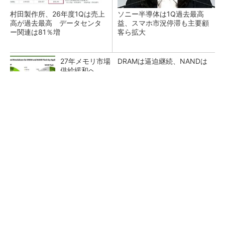
村田製作所、26年度1Qは売上
ソニー半導体は1Q過去最高
高が過去最高 データセンタ
益、スマホ市況停滞も主要顧
ー関連は81％増
客ら拡大
27年メモリ市場 DRAMは逼迫継続、NANDは
供給緩和へ
マイクロン、AI需要で広島工場増強へ起工式
1.5兆円投資
ルネサス、26年2Qは増収増益 データセンタ
ー需要強く「供給はパツパツ」