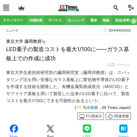
テクノロジー
先端技術
デバイス
センシング
通信
無線
部品/材料
ニュース
2014年6月24日
東京大学 藤岡教授ら
LED素子の製造コストを最大1/100に――ガラス基
板上での作成に成功
（2/2 ページ）
東京大学生産技術研究所の藤岡研究室（藤岡洋教授）は、スパッ
タリング法を用い安価なガラス基板上に窒化物半導体のLED素子
を作成する技術を開発した。有機金属気相成長法（MOCVD）と
サファイア基板を用いて製造した従来のLED素子に比べて、製造
コストを最大1/100にできる可能性があるという。
[
馬本隆綱
，EE Times Japan]
PC用表示
関連情報
Share
Post
LINE
Hatena