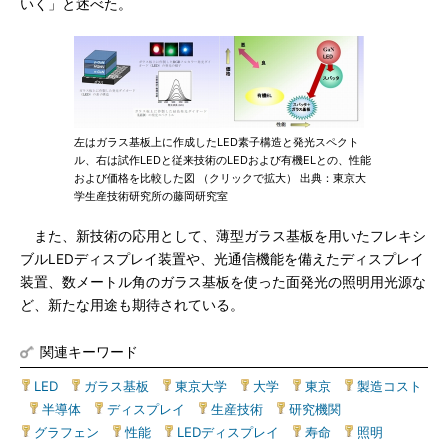
いく」と述べた。
左はガラス基板上に作成したLED素子構造と発光スペクト
ル、右は試作LEDと従来技術のLEDおよび有機ELとの、性能
および価格を比較した図 （クリックで拡大） 出典：東京大
学生産技術研究所の藤岡研究室
また、新技術の応用として、薄型ガラス基板を用いたフレキシ
ブルLEDディスプレイ装置や、光通信機能を備えたディスプレイ
装置、数メートル角のガラス基板を使った面発光の照明用光源な
ど、新たな用途も期待されている。
関連キーワード
LED
|
ガラス基板
|
東京大学
|
大学
|
東京
|
製造コスト
|
半導体
|
ディスプレイ
|
生産技術
|
研究機関
|
グラフェン
|
性能
|
LEDディスプレイ
|
寿命
|
照明
|