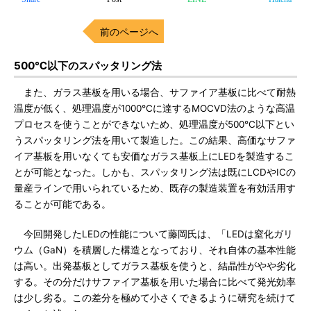
前のページへ
500℃以下のスパッタリング法
また、ガラス基板を用いる場合、サファイア基板に比べて耐熱
温度が低く、処理温度が1000℃に達するMOCVD法のような高温
プロセスを使うことができないため、処理温度が500℃以下とい
うスパッタリング法を用いて製造した。この結果、高価なサファ
イア基板を用いなくても安価なガラス基板上にLEDを製造するこ
とが可能となった。しかも、スパッタリング法は既にLCDやICの
量産ラインで用いられているため、既存の製造装置を有効活用す
ることが可能である。
今回開発したLEDの性能について藤岡氏は、「LEDは窒化ガリ
ウム（GaN）を積層した構造となっており、それ自体の基本性能
は高い。出発基板としてガラス基板を使うと、結晶性がやや劣化
する。その分だけサファイア基板を用いた場合に比べて発光効率
は少し劣る。この差分を極めて小さくできるように研究を続けて