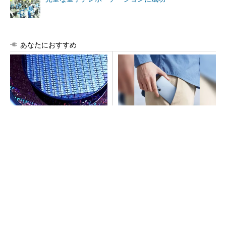
あなたにおすすめ
令和8年熊本地震、半導体メー
arrowsの頑丈さがとんでもな
カー工場の対応状況
いレベルに
PR(arrows)
ルネサス高崎工場が閉鎖へ 「6インチライン維
持限界」 操業50年
arrowsの頑丈さがとんでもないレベルに