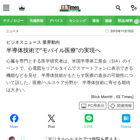
テクノロジー
先端技術
デバイス
センシング
通信
無線
部品/材料
ニュース
2013年11月15日
ビジネスニュース 業界動向
半導体技術で“モバイル医療”の実現へ
心臓を専門とする医学研究者は、米国半導体工業会（SIA）のイ
ベントで、心電図をリアルタイムでスマートフォンに表示できる
機能などを見せ、半導体技術がもたらす医療の進歩の可能性につ
いて話した。医療/ヘルスケア分野が、半導体技術に寄せる期待
は大きい。
[Rick Merritt，EE Times]
PC用表示
関連情報
Share
Post
LINE
Hatena
「デジタルヘルスケアは病院を変える」