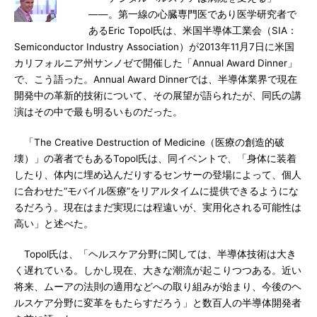
――。第一線の心臓専門医であり医学研究者で
あるEric Topol氏は、米国半導体工業会（SIA：
Semiconductor Industry Association）が2013年11月7日に米国
カリフォルニア州サンノゼで開催した「Annual Award Dinner」
で、こう語った。Annual Award Dinnerでは、半導体業界で現在
開発中の革新的技術について、その展望が語られたが、同氏の講
演はその中で最も明るいものだった。
「The Creative Destruction of Medicine（医療の創造的破
壊）」の著者でもあるTopol氏は、同イベントで、「身体に装着
したり、体内に埋め込んだりするセンサーの登場によって、個人
に合わせた“モバイル医療”をリアルタイムに提供できるようにな
るだろう。現在はまだ実現には程遠いが、実用化される可能性は
高い」と述べた。
Topol氏は、「ヘルスケア分野に関しては、半導体技術は大き
く遅れている。しかし現在、大きな潮流が起こりつつある。近い
将来、ムーアの法則の適用などへの取り組みが始まり、今後のヘ
ルスケア分野に変革をもたらすだろう」と数百人の半導体開発者