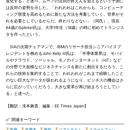
進化する」と述べ、ムーアの法則が終えんを迎えるという予測に
は反対の姿勢を示した。「われわれはこれからも、コンピューテ
ィング密度を高めるために新たな方法を考案していく。世界がそ
れを必要としているからだ。終わりなどない」（同氏）。現在
64歳のSplinter氏は、大学1年生（18歳）の時に初めてトランジス
タを作ったという。
SIAの次期チェアマンで、IBMのリサーチ担当シニアバイスプ
レジデントを務めるJohn Kelly III氏は、「半導体業界は、モバイ
ルやクラウド、ソーシャル、モノのインターネット（IoT）など
の分野で大規模なビジネスチャンスを新たに創出するだろう。こ
れらの技術を集約することで、われわれがこれまで経験したこと
のない巨大なデータが扱われるようになり、ビジネスの機会はさ
らに広がっていくだろう。大きな変革が再び始まろうとしてい
る」と述べた。
【翻訳：滝本麻貴、編集：EE Times Japan】
関連キーワード
医療
|
半導体
|
脈拍
|
リアルタイム
|
スマートフォン
|