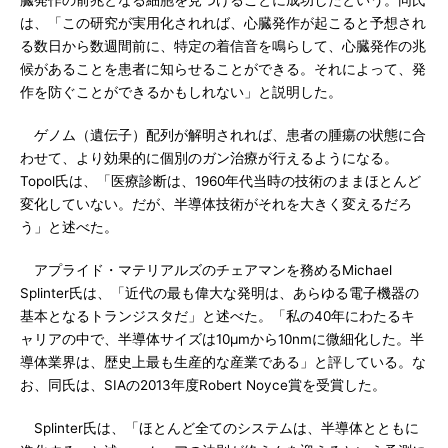
臓発作の前兆となる細胞を見つけることに成功したという。同氏
は、「この研究が実用化されれば、心臓発作が起こると予想され
る数日から数週間前に、特定の着信音を鳴らして、心臓発作の兆
候があることを患者に知らせることができる。それによって、発
作を防ぐことができるかもしれない」と説明した。
ゲノム（遺伝子）配列が解明されれば、患者の腫瘍の状態に合
わせて、より効果的に個別のガン治療が行えるようになる。
Topol氏は、「医療診断は、1960年代当時の技術のままほとんど
変化していない。だが、半導体技術がそれを大きく変えるだろ
う」と述べた。
アプライド・マテリアルズのチェアマンを務めるMichael
Splinter氏は、「近代の最も偉大な発明は、あらゆる電子機器の
基本となるトランジスタだ」と述べた。「私の40年にわたるキ
ャリアの中で、半導体サイズは10μmから10nmに微細化した。半
導体業界は、歴史上最も生産的な産業である」と評している。な
お、同氏は、SIAの2013年度Robert Noyce賞を受賞した。
Splinter氏は、「ほとんど全てのシステムは、半導体とともに