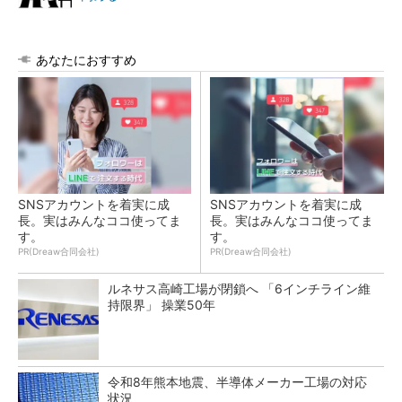
あなたにおすすめ
SNSアカウントを着実に成
SNSアカウントを着実に成
長。実はみんなココ使ってま
長。実はみんなココ使ってま
す。
す。
PR(Dreaw合同会社)
PR(Dreaw合同会社)
ルネサス高崎工場が閉鎖へ 「6インチライン維
持限界」 操業50年
令和8年熊本地震、半導体メーカー工場の対応
状況