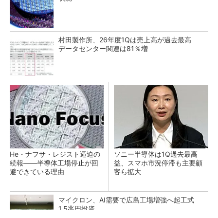
村田製作所、26年度1Qは売上高が過去最高
データセンター関連は81％増
He・ナフサ・レジスト逼迫の
ソニー半導体は1Q過去最高
続報――半導体工場停止が回
益、スマホ市況停滞も主要顧
避できている理由
客ら拡大
マイクロン、AI需要で広島工場増強へ起工式
1.5兆円投資