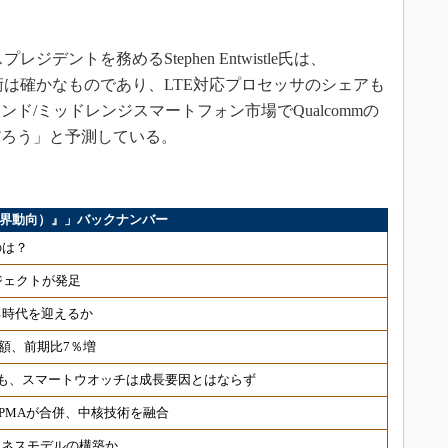
イスプレジデントを務めるStephen Entwistle氏は、
ド技術は確かなものであり、LTE対応プロセッサのシェアも
ンド/ミッドレンジスマートフォン市場でQualcommの
だろう」と予測している。
ス（業界動向）』」バックナンバー
のは？
ジェクトが発足
る時代を迎えるか
荷額、前期比7％増
も、スマートウオッチは成長要因とはならず
PMAが合併、中核技術を融合
ジネスモデルの構築か