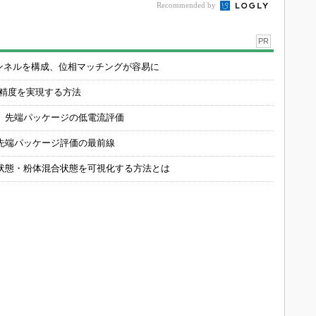
Recommended by
PR
チャンネルを構成、位相マッチングが容易に
の精度を実現する方法
 先端パッケージの低電流評価
先端パッケージ評価の最前線
状態・粉体混合状態を可視化する方法とは