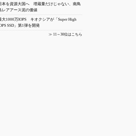
日本を資源大国へ 埋蔵量だけじゃない、南鳥
島レアアース泥の価値
最大1000万IOPS キオクシアが「Super High
IOPS SSD」第1弾を開発
≫
11～30位はこちら