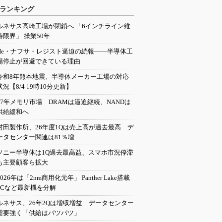
ランキング
ルネサス高崎工場が閉鎖へ 「6インチライン維
持限界」 操業50年
He・ナフサ・レジスト逼迫の続報――半導体工
場停止が回避できている理由
令和8年熊本地震、半導体メーカー工場の対応
状況【8/4 19時10分更新】
27年メモリ市場 DRAMは逼迫継続、NANDは
供給緩和へ
村田製作所、26年度1Qは売上高が過去最高 デ
ータセンター関連は81％増
ソニー半導体は1Q過去最高益、スマホ市況停滞
も主要顧客ら拡大
2026年は「2nm商用化元年」 Panther Lake搭載
PCなど最新機を分解
ルネサス、26年2Qは増収増益 データセンター
需要強く「供給はパツパツ」