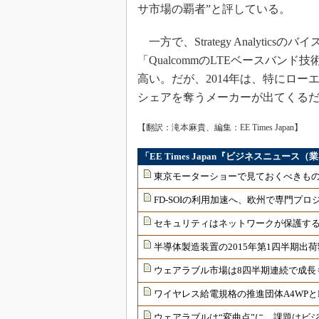
サ市場の覇者”と評している。
一方で、Strategy Analyticsのバ
「QualcommのLTEベースバン
高い。だが、2014年は、特にローエ
シェアを奪うメーカーが出てくる
【翻訳：滝本麻貴、編集：EE Times Japan】
「EE Times Japan『ビジネスニュー
東京モーターショーで見ておくべきも
FD-SOIの利用加速へ、欧州で専門プロ
セキュリティはネットワークが保護す
半導体製造装置の2015年第1四半期出
ウェアラブル市場は8四半期連続で成長
ワイヤレス給電規格の推進団体A4WPと
ウェアラブルは“変曲点”に、課題はビ