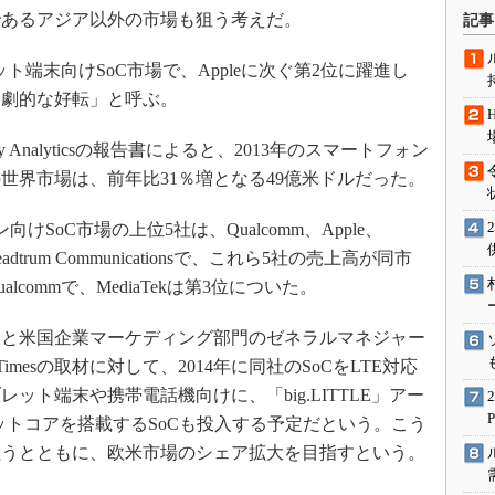
術を知る
であるアジア以外の市場も狙う考えだ。
記事
エンジニア”が仕掛けた社内
念の180日
ット端末向けSoC市場で、Appleに次ぐ第2位に躍進し
ションは日本を救うのか
「劇的な好転」と呼ぶ。
IoT通信
 Analyticsの報告書によると、2013年のスマートフォン
ナリスト「未来展望」
世界市場は、前年比31％増となる49億米ドルだった。
愛されないエンジニア」の
行動論
けSoC市場の上位5社は、Qualcomm、Apple、
s、Spreadtrum Communicationsで、これら5社の売上高が同市
commで、MediaTekは第3位についた。
ントと米国企業マーケディング部門のゼネラルマネジャー
E Timesの取材に対して、2014年に同社のSoCをLTE対応
ット端末や携帯電話機向けに、「big.LITTLE」アー
ットコアを搭載するSoCも投入する予定だという。こう
狙うとともに、欧米市場のシェア拡大を目指すという。