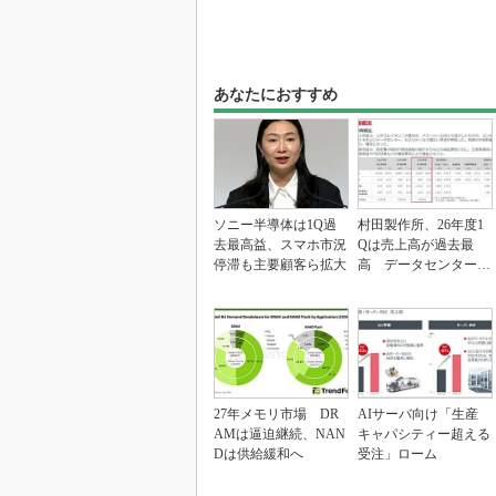
あなたにおすすめ
ソニー半導体は1Q過
村田製作所、26年度1
去最高益、スマホ市況
Qは売上高が過去最
停滞も主要顧客ら拡大
高 データセンター関
連は81％増
27年メモリ市場 DR
AIサーバ向け「生産
AMは逼迫継続、NAN
キャパシティー超える
Dは供給緩和へ
受注」ローム