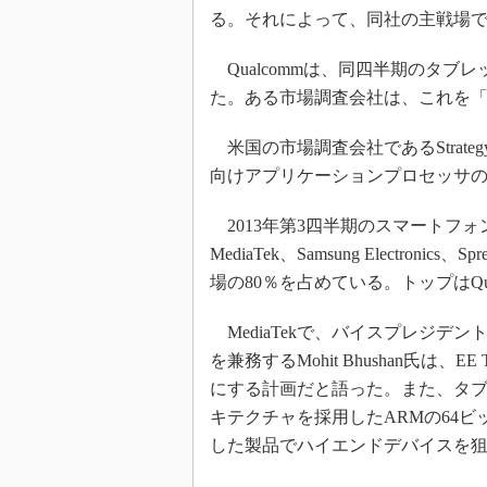
光伝送技
る。それによって、同社の主戦場
“異端児
改革、執
Qualcommは、同四半期のタブレ
イノベー
た。ある市場調査会社は、これを
JASA発
米国の市場調査会社であるStrategy
IHSア
向けアプリケーションプロセッサの
「英語に
ための新
2013年第3四半期のスマートフォン向
MediaTek、Samsung Electronic
場の80％を占めている。トップはQual
MediaTekで、バイスプレジデ
を兼務するMohit Bhushan氏は、E
にする計画だと語った。また、タブレ
キテクチャを採用したARMの64ビ
した製品でハイエンドデバイスを