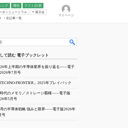
シング
通信
テスト/計測
ーボンニュートラル
展示会
マイページ
全記事一覧
l
ンピューティング
して読む 電子ブックレット
IER
026年上半期の半導体業界を振り返る――電子
2026年7月号
TECHNO-FRONTIER」2025年プレイバック
I時代のメモリ／ストレージ覇権――電子版
026年5月号
湾の半導体戦略 強みと限界――電子版2026年
月号