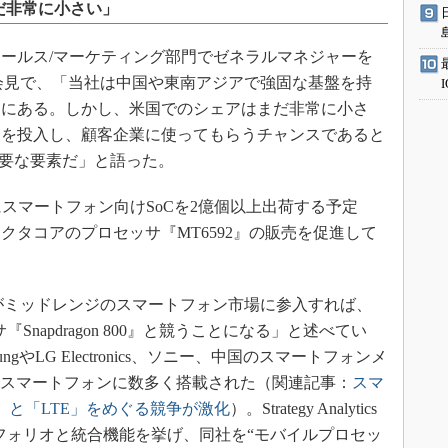
まだ非常に小さい」
ルセールス/マーケティング部門でゼネラルマネジャーを
氏は、記者会見で、「当社は中国や東南アジアで強固な基盤を持
向にある。しかし、米国でのシェアはまだ非常に小さ
品を投入し、顧客企業に使ってもらうチャンスであると
重要な要素だ」と語った。
までにスマートフォン向けSoCを2億個以上出荷する予定
オクタコアのプロセッサ『MT6592』の販売を促進して
MediaTekがミッドレンジのスマートフォン市場に参入すれば、
『Snapdragon 800』と競うことになる」と述べてい
amsungやLG Electronics、ソニー、中国のスマートフォンメ
）のスマートフォンに数多く搭載された（関連記事：
スマ
」と「LTE」をめぐる競争が激化
）。Strategy Analytics
ートフォリオと統合機能を挙げ、同社を“モバイルプロセッ