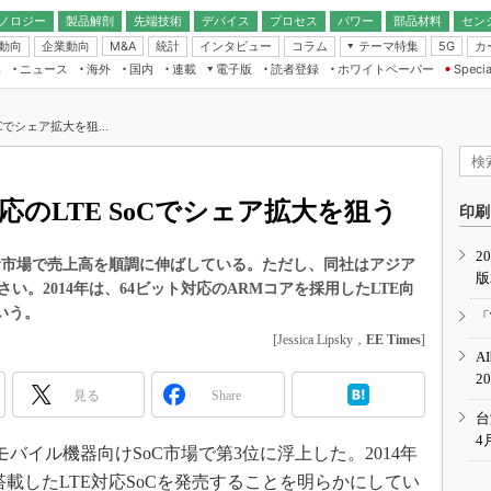
ノロジー
製品解剖
先端技術
デバイス
プロセス
パワー
部品材料
セン
動向
企業動向
統計
インタビュー
コラム
テーマ特集
カ
M&A
5G
ギー
ナログ
無線
集
ニュース
海外
国内
連載
電子版
読者登録
ホワイトペーパー
Specia
フィジカルAI
IoT・エッジコ
モリ
EXPO
Microchip情報
ストレージ通信
EE Times Japan×EDN Japan統合電
エッジAI
子版
I
SEMICON Japan
oCでシェア拡大を狙...
デバイス通信
パワーエレクトロニクス
電子ブックレット
イコン
CEATEC
のナノフォーカス
半導体後工程
GA
EdgeTech＋
業界スコープ
ト対応のLTE SoCでシェア拡大を狙う
読者調査（EE Times Research）
印刷
TECHNO-FRONT
のエレ・組み込みプレイバ
カーボンニュートラル
2
人とくるま展
セッサ市場で売上高を順調に伸ばしている。ただし、同社はアジア
版
IoT
直前エンジニアの社会人大
。2014年は、64ビット対応のARMコアを採用したLTE向
電源設計（EDN Japan）
いう。
「
数字」で回してみよう
[Jessica Lipsky，
EE Times
]
エレクトロニクス入門（EDN
A
Japan）
ード ～Behind the
2
rd
見る
Share
年で起こったこと、次の10年
台
こと
4
期のモバイル機器向けSoC市場で第3位に浮上した。2014年
で探るアジアの新トレンド
搭載したLTE対応SoCを発売することを明らかにしてい