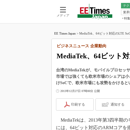
テク
業界
電池／エネル
ア
メディア
特
メ
福田昭の
LS
EE Times Japan
>
MediaTek、64ビット対応のLTE S
福田昭の
マ
湯之上隆
ビジネスニュース 企業動向
FP
大山聡の
MediaTek、64ビッ
大原雄介
ック
台湾のMediaTekが、モバイルプロ
リタイア
市場では強くても欧米市場のシェアは小さい
学漂流記
けSoCで、欧米市場にも攻勢をかけると
世界を「
2013年12月27日 07時00分 公開
踊るバズワ
Buzzwo
印刷する
通知する
この10
で起こる
MediaTekは、2013年第3四半
製品分解
には、64ビット対応のARMコアを