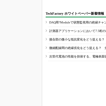
TechFactory ホワイトペーパー新着情報
DAQ用?Moduleで状態監視用の絶縁
計測器アプリケーションにおいて7.5桁
接合部の微小な抵抗変化をどう捉える？
微細配線間の絶縁劣化をどう捉える？ 
次世代電池の性能を担保する、電極表面