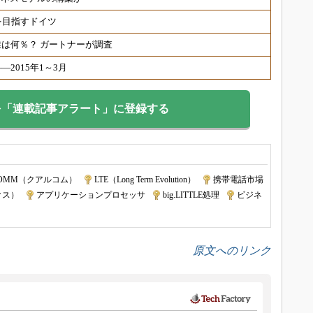
を目指すドイツ
は何％？ ガートナーが調査
2015年1～3月
を「連載記事アラート」に登録する
COMM（クアルコム）
|
LTE（Long Term Evolution）
|
携帯電話市場
クス）
|
アプリケーションプロセッサ
|
big.LITTLE処理
|
ビジネ
原文へのリンク