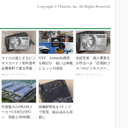
Copyright © ITmedia, Inc. All Rights Reserved.
マイルが超たまるビジ
NXP、Ambarella買収
全経営者・個人事業主
ネスカード！初年度年
を検討か 狙いは車載
が作るべき「圧倒的コ
会費無料で還元率最大
とエッジAI強化
スパのビジネスカー
1.125%
ド」
PR(クレディセゾン)
PR(クレディセゾン)
中国最大のDRAMメ
画像鮮明化を1チップ
ーカーCXMTがIPO
で実現 組み込みも容
へ 増産とHBM開発
易に
で存在感