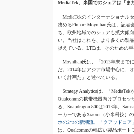
MediaTek、米国でのシェアは「
MediaTekのインターナショナ
務めるFinbarr Moynihan
ち、欧州地域でのシェアも拡大傾
い。当社はこれを、より多くの製
捉えている。LTEは、そのための
Moynihan氏は、「2013年末
だ。2014年はアジア市場中心に、
いく計画だ」と述べている。
Strategy Analyticsは、「
Qualcommの携帯機器向けプロセッサ
る。Snapdragon 800は2013年、S
ーカーであるXiaomi（小米科技
ホの2つの新潮流、「クアッドコア
は、Qualcommの幅広い製品ポ