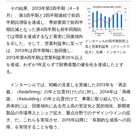
その結果、2013年第2四半期（4～6
月）、第3四半期と2四半期連続で前四
半期比増収を達成し、季節要因で前四半
期比減となった第4四半期も前年同期比
では増収を達成するなど着実に回復傾向
インターシルの四半期別売上
を示した。そして、営業利益率に至って
高と営業利益率 （クリックで
は、2013年は四半期毎に急回復し、
拡大） 出典：インターシル
2013年第4四半期は営業利益率20％以上
を達成。わずか1年足らずで財務基盤の健全化を達成したとす
る。
インターシルでは、戦略の見直しを実施した2013年を「再定
義」（Redefining）の年と位置付けたのに対し、2014年は「再構
築」（Rebuilding）の年と位置付けて、事業に取り組んでいる。
具体的には、回復傾向にある売上高の安定化と質的強化、新開発
製品の市場導入とシェア拡大、重点分野でのデザインウインの拡
大、だ。これらを実現させ、2015年以降に「長期的な成長への回
帰」を実現することを狙う。