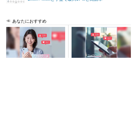
あなたにおすすめ
SNSアカウントを着実に成
SNSアカウントを着実に成
長。実はみんなココ使ってま
長。実はみんなココ使ってま
す。
す。
PR(Dreaw合同会社)
PR(Dreaw合同会社)
令和8年熊本地震、半導体メーカー工場の対応
状況
ルネサス高崎工場が閉鎖へ 「6インチライン維
持限界」 操業50年