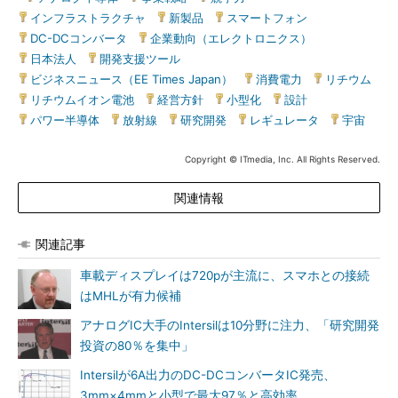
インフラストラクチャ
|
新製品
|
スマートフォン
|
DC-DCコンバータ
|
企業動向（エレクトロニクス）
|
日本法人
|
開発支援ツール
|
ビジネスニュース（EE Times Japan）
|
消費電力
|
リチウム
|
リチウムイオン電池
|
経営方針
|
小型化
|
設計
|
パワー半導体
|
放射線
|
研究開発
|
レギュレータ
|
宇宙
Copyright © ITmedia, Inc. All Rights Reserved.
関連情報
関連記事
車載ディスプレイは720pが主流に、スマホとの接続
はMHLが有力候補
アナログIC大手のIntersilは10分野に注力、「研究開発
投資の80％を集中」
Intersilが6A出力のDC-DCコンバータIC発売、
3mm×4mmと小型で最大97％と高効率