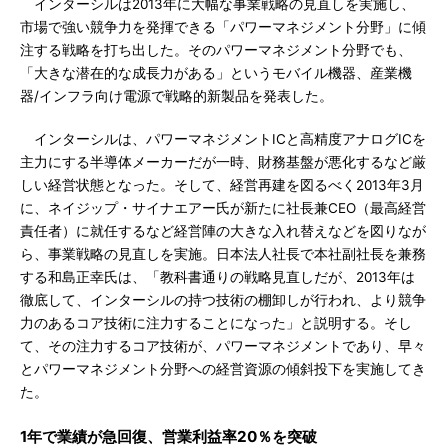
インターシルは2013年に大幅な事業戦略の見直しを実施し、
市場で強い競争力を発揮できる「パワーマネジメント分野」に傾
注する戦略を打ち出した。そのパワーマネジメント分野でも、
「大きな潜在的な成長力がある」というモバイル機器、産業機
器/インフラ向け電源で戦略的新製品を発表した。
インターシルは、パワーマネジメントICと高精度アナログICを
主力にする半導体メーカーだが一時、財務基盤が悪化するなど厳
しい経営状態となった。そして、経営再建を図るべく2013年3月
に、ネイジップ・サイナエアー氏が新たに社長兼CEO（最高経営
責任者）に就任するなど経営陣の大きな入れ替えなどを図りなが
ら、事業戦略の見直しを実施。日本法人社長で本社副社長を兼務
する和島正幸氏は、「教科書通りの戦略見直しだが、2013年は
徹底して、インターシルの持つ技術の棚卸しが行われ、より競争
力のあるコア技術に注力することになった」と説明する。そし
て、その注力するコア技術が、パワーマネジメントであり、早々
とパワーマネジメント分野への経営資源の傾斜投下を実施してき
た。
1年で業績が急回復、営業利益率20％を突破