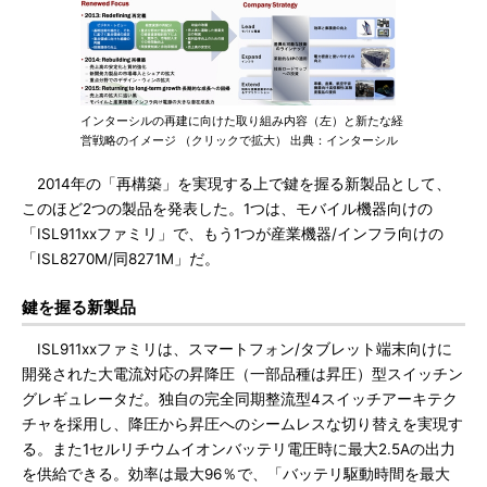
インターシルの再建に向けた取り組み内容（左）と新たな経
営戦略のイメージ （クリックで拡大） 出典：インターシル
2014年の「再構築」を実現する上で鍵を握る新製品として、
このほど2つの製品を発表した。1つは、モバイル機器向けの
「ISL911xxファミリ」で、もう1つが産業機器/インフラ向けの
「ISL8270M/同8271M」だ。
鍵を握る新製品
ISL911xxファミリは、スマートフォン/タブレット端末向けに
開発された大電流対応の昇降圧（一部品種は昇圧）型スイッチン
グレギュレータだ。独自の完全同期整流型4スイッチアーキテク
チャを採用し、降圧から昇圧へのシームレスな切り替えを実現す
る。また1セルリチウムイオンバッテリ電圧時に最大2.5Aの出力
を供給できる。効率は最大96％で、「バッテリ駆動時間を最大