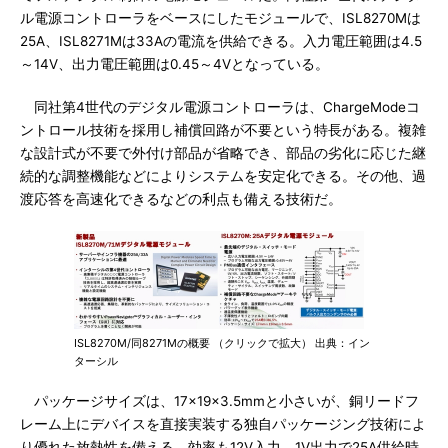
ル電源コントローラをベースにしたモジュールで、ISL8270Mは
25A、ISL8271Mは33Aの電流を供給できる。入力電圧範囲は4.5
～14V、出力電圧範囲は0.45～4Vとなっている。
同社第4世代のデジタル電源コントローラは、ChargeModeコ
ントロール技術を採用し補償回路が不要という特長がある。複雑
な設計式が不要で外付け部品が省略でき、部品の劣化に応じた継
続的な調整機能などによりシステムを安定化できる。その他、過
渡応答を高速化できるなどの利点も備える技術だ。
ISL8270M/同8271Mの概要 （クリックで拡大） 出典：イン
ターシル
パッケージサイズは、17×19×3.5mmと小さいが、銅リードフ
レーム上にデバイスを直接実装する独自パッケージング技術によ
り優れた放熱性を備える。効率も12V入力、1V出力で25A供給時