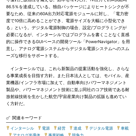
86.5％を達成している。独自パッケージによりヒートシンクが不
要なため、従来の60A出力対応電源モジュールに対し、「電力密
度で10倍に高めることができ、電源サイズを大幅に小型化でき
る」という。デジタル電源制御の場合、設定/プログラミングが
必要になるが、インターシルではプログラムを書くことなく直感
的に操作できるGUIベースの開発ツール「PowerNavigator」を用
意し、アナログ電源システムからデジタル電源システムへのスム
ーズな移行をサポートする。
インターシルでは、これら新製品の提案活動を強化し、さらな
る事業成長を目指す方針。また日本法人としては、モバイル、産
業機器/インフラ市場に加えて、自動車向けパワーマネジメント
製品や、パワーマネジメント技術に並ぶ同社のコア技術である耐
放射線技術を生かした航空/宇宙産業向け製品の拡販も進めてい
く方針だ。
関連キーワード
インターシル
|
電源
|
経営
|
達成
|
デジタル電源
|
車載
|
アナログ半導体
|
事業戦略
|
競争力
|