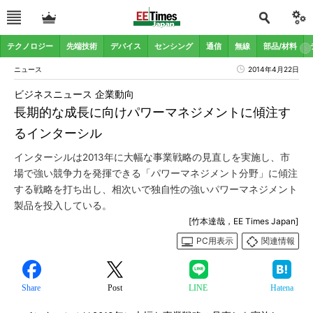
テクノロジー
先端技術
デバイス
センシング
通信
無線
部品/材料
ニュース
2014年4月22日
ビジネスニュース 企業動向
長期的な成長に向けパワーマネジメントに傾注す
るインターシル
インターシルは2013年に大幅な事業戦略の見直しを実施し、市
場で強い競争力を発揮できる「パワーマネジメント分野」に傾注
する戦略を打ち出し、相次いで独自性の強いパワーマネジメント
製品を投入している。
[竹本達哉，EE Times Japan]
PC用表示
関連情報
Share
Post
LINE
Hatena