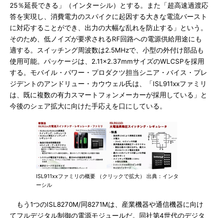
25％延長できる」（インターシル）とする。また「超高速過渡応
答を実現し、消費電力のスパイクに起因する大きな電流バースト
に対応することができ、出力の大幅な乱れを防止する」という。
そのため、低ノイズが要求されるRF回路への電源供給用途にも
適する。スイッチング周波数は2.5MHzで、小型の外付け部品も
使用可能。パッケージは、2.11×2.37mmサイズのWLCSPを採用
する。モバイル・パワー・プロダクツ担当シニア・バイス・プレ
ジデントのアンドリュー・カウウェル氏は、「ISL911xxファミリ
は、既に複数の有力スマートフォンメーカーが採用している」と
今後のシェア拡大に向けた手応えを口にしている。
ISL911xxファミリの概要 （クリックで拡大） 出典：インタ
ーシル
もう1つのISL8270M/同8271Mは、産業機器や通信機器に向け
てフルデジタル制御の電源モジュールだ。同社第4世代のデジタ