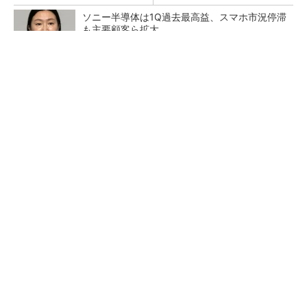
ソニー半導体は1Q過去最高益、スマホ市況停滞
も主要顧客ら拡大
SNSアカウントを着実に成長。実はみんなココ
使ってます。
PR(Dreaw合同会社)
27年メモリ市場 DRAMは逼迫継続、NANDは
供給緩和へ