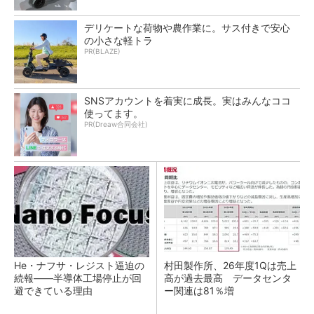
デリケートな荷物や農作業に。サス付きで安心
の小さな軽トラ
PR(BLAZE)
SNSアカウントを着実に成長。実はみんなココ
使ってます。
PR(Dreaw合同会社)
He・ナフサ・レジスト逼迫の
村田製作所、26年度1Qは売上
続報――半導体工場停止が回
高が過去最高 データセンタ
避できている理由
ー関連は81％増