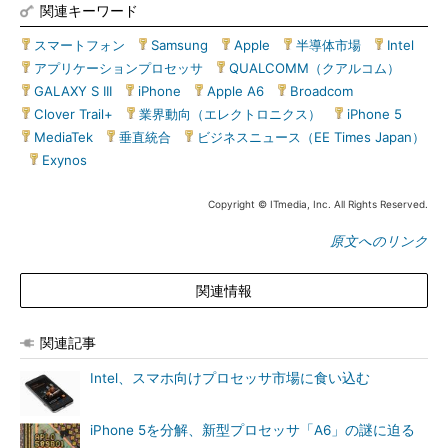
関連キーワード
スマートフォン
|
Samsung
|
Apple
|
半導体市場
|
Intel
|
アプリケーションプロセッサ
|
QUALCOMM（クアルコム）
|
GALAXY S III
|
iPhone
|
Apple A6
|
Broadcom
|
Clover Trail+
|
業界動向（エレクトロニクス）
|
iPhone 5
|
MediaTek
|
垂直統合
|
ビジネスニュース（EE Times Japan）
|
Exynos
Copyright © ITmedia, Inc. All Rights Reserved.
原文へのリンク
関連情報
関連記事
Intel、スマホ向けプロセッサ市場に食い込む
iPhone 5を分解、新型プロセッサ「A6」の謎に迫る