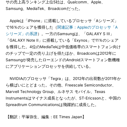
サの売上高ランキング上位5社は、Qualcomm、Apple、
Samsung、MediaTek、Broadcomだった。
Appleは「iPhone」に搭載しているプロセッサ「Aシリーズ」
で16％のシェアを獲得した（
関連記事：Appleのプロセッサ「A
シリーズ」の系譜
）。一方のSamsungは、「GALAXY S III」
「GALAXY Note II」に搭載している「Exynos」で11％のシェア
を獲得した。4位のMediaTekは中低価格帯のスマートフォン向け
のチップで一定の売り上げを得たほか、Broadcomは2012年に
Samsungが発売したローエンドのAndroidスマートフォン数機種
にアプリケーションプロセッサを供給している。
NVIDIAのプロセッサ「Tegra」は、2012年の出荷数が2011年か
ら横ばいにとどまった。その他、Freescale Semiconductor、
Marvell Technology Group、ルネサス モバイル、Texas
Instrumentsはマイナス成長となったが、ST-Ericssonと、中国の
Spreadtrum Communicationsは飛躍的に成長した。
【翻訳：平塚弥生、編集：EE Times Japan】