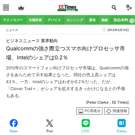
テクノロジー
先端技術
デバイス
センシング
通信
無線
部品/材料
ニュース
2013年5月14日
ビジネスニュース 業界動向
Qualcommの強さ際立つスマホ向けプロセッサ市
場、Intelのシェアは0.2％
2012年のスマートフォン向けプロセッサ市場は、Qualcommの強
さをあらためて示す結果となった。同社の売上高シェアは
43％。一方、Intelのシェアはわずか0.2％だった。だが、
「Clover Trail＋」がシェアを拡大するきっかけになるとの予測
もある。
[Peter Clarke，EE Times]
PC用表示
関連情報
Share
Post
LINE
Hatena