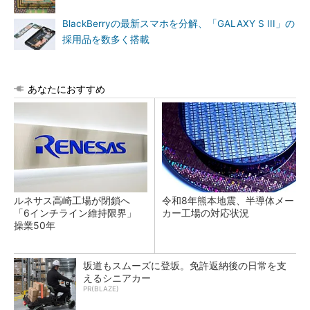
BlackBerryの最新スマホを分解、「GALAXY S III」の
採用品を数多く搭載
あなたにおすすめ
ルネサス高崎工場が閉鎖へ
令和8年熊本地震、半導体メー
「6インチライン維持限界」
カー工場の対応状況
操業50年
坂道もスムーズに登坂。免許返納後の日常を支
えるシニアカー
PR(BLAZE)