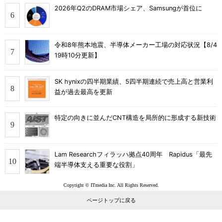
2026年Q2のDRAM市場シェア、Samsungが首位に
令和8年熊本地震、半導体メーカー工場の対応状況【8/4
19時10分更新】
SK hynixの四半期業績、5四半期連続で売上高と営業利
益が過去最高を更新
特定の向きに並んだCNT構造を局所的に形成する新技術
Lam Researchフィラッハ拠点40周年 Rapidus「最先
端半導体支える重要な役割」
Copyright © ITmedia Inc. All Rights Reserved.
ページトップに戻る