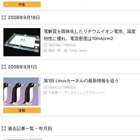
特集
2008年9月18日
電解質を固体化したリチウムイオン電池、温度
特性に優れ、電流密度は10mA/cm2
09月18日 11時00分
畑陽一郎，EE Times Japan
2008年9月1日
第1回 Linuxカーネルの最新情報を追う
09月01日 10時00分
中村憲一，アップウィンドテクロノジー
連載
過去記事一覧 - 年月別