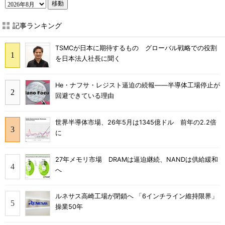
移動
記事ランキング
TSMCが日本に期待するもの グローバル戦略での役割
を日本法人社長に聞く
He・ナフサ・レジスト逼迫の続報――半導体工場停止が
回避できている理由
世界半導体市場、26年5月は1345億ドル 前年の2.2倍
に
27年メモリ市場 DRAMは逼迫継続、NANDは供給緩和
へ
ルネサス高崎工場が閉鎖へ 「6インチライン維持限界」
操業50年