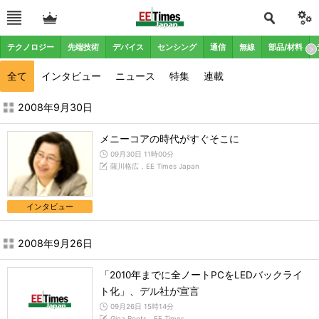
テクノロジー
先端技術
デバイス
センシング
通信
無線
部品/材料
全て
インタビュー
ニュース
特集
連載
2008年9月の記事一覧 - EE Times Japan
2008年9月30日
メニーコアの時代がすぐそこに
09月30日 11時00分
薩川格広，EE Times Japan
インタビュー
2008年9月26日
「2010年までに全ノートPCをLEDバックライ
ト化」、デル社が宣言
09月26日 15時14分
Gina Roots，EE Times