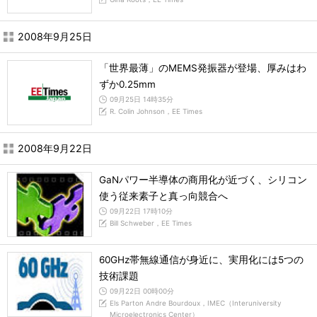
2008年9月25日
「世界最薄」のMEMS発振器が登場、厚みはわ
ずか0.25mm
09月25日 14時35分
R. Colin Johnson，EE Times
2008年9月22日
GaNパワー半導体の商用化が近づく、シリコン
使う従来素子と真っ向競合へ
09月22日 17時10分
Bill Schweber，EE Times
60GHz帯無線通信が身近に、実用化には5つの
技術課題
09月22日 00時00分
Els Parton Andre Bourdoux，IMEC（Interuniversity
Microelectronics Center）