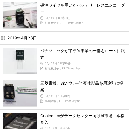
磁性ワイヤを用いたバッテリーレスエンコーダ
ー
04月24日 09時30分
村尾麻悠子，EE Times Japan
2019年4月23日
パナソニックが半導体事業の一部をロームに譲
渡
04月23日 17時50分
村尾麻悠子，EE Times Japan
三菱電機、SiCパワー半導体製品を用途別に提
案
04月23日 13時30分
馬本隆綱，EE Times Japan
Qualcommがデータセンター向けAI市場に本格
参入
04月23日 11時30分