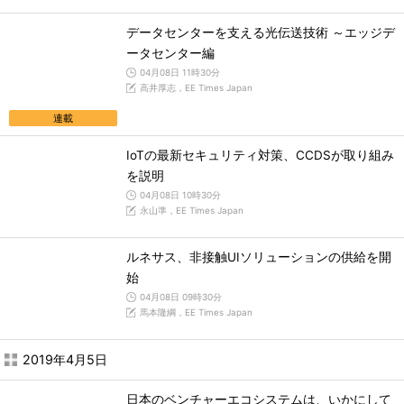
データセンターを支える光伝送技術 ～エッジデ
ータセンター編
04月08日 11時30分
高井厚志，EE Times Japan
連載
IoTの最新セキュリティ対策、CCDSが取り組み
を説明
04月08日 10時30分
永山準，EE Times Japan
ルネサス、非接触UIソリューションの供給を開
始
04月08日 09時30分
馬本隆綱，EE Times Japan
2019年4月5日
日本のベンチャーエコシステムは、いかにして