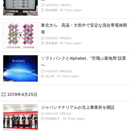
04月26日 11時30分
馬本隆綱，EE Times Japan
東北大ら、高温・大気中で安定な混合導電体開
発
04月26日 10時30分
馬本隆綱，EE Times Japan
ソフトバンクとAlphabet、“空飛ぶ基地局”設置
へ
04月26日 09時30分
永山準，EE Times Japan
2019年4月25日
ジャパンマテリアルが北上事業所を開設
04月25日 12時15分
村尾麻悠子，EE Times Japan