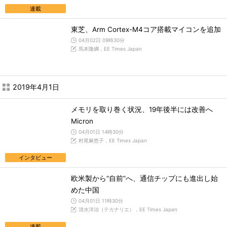
連載
東芝、Arm Cortex-M4コア搭載マイコンを追加
04月02日 09時30分
馬本隆綱，EE Times Japan
2019年4月1日
メモリを取り巻く状況、19年後半には改善へ
Micron
04月01日 14時30分
村尾麻悠子，EE Times Japan
インタビュー
欧米製から“自前”へ、通信チップにも進出し始
めた中国
04月01日 11時30分
清水洋治（テカナリエ），EE Times Japan
連載