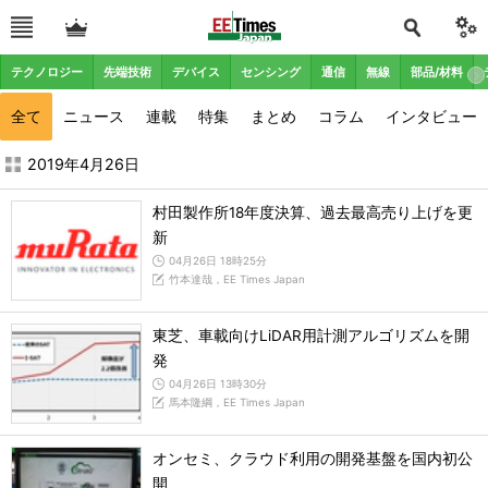
テクノロジー
先端技術
デバイス
センシング
通信
無線
部品/材料
全て
ニュース
連載
特集
まとめ
コラム
インタビュー
2019年4月の記事一覧 - EE Times Japan
2019年4月26日
村田製作所18年度決算、過去最高売り上げを更
新
04月26日 18時25分
竹本達哉，EE Times Japan
東芝、車載向けLiDAR用計測アルゴリズムを開
発
04月26日 13時30分
馬本隆綱，EE Times Japan
オンセミ、クラウド利用の開発基盤を国内初公
開