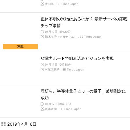
永山準，EE Times Japan
正体不明の異物はあるのか？ 最新サーバの搭載
チップ事情
04月17日 11時30分
清水洋治（テカナリエ），EE Times Japan
連載
省電力ボードで組み込みビジョンを実現
04月17日 10時30分
村尾麻悠子，EE Times Japan
理研ら、半導体量子ビットの量子非破壊測定に
成功
04月17日 09時30分
馬本隆綱，EE Times Japan
2019年4月16日