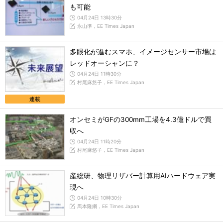
も可能
04月24日 13時30分
永山準，EE Times Japan
多眼化が進むスマホ、イメージセンサー市場は
レッドオーシャンに？
04月24日 11時30分
村尾麻悠子，EE Times Japan
連載
オンセミがGFの300mm工場を4.3億ドルで買
収へ
04月24日 11時20分
村尾麻悠子，EE Times Japan
産総研、物理リザバー計算用AIハードウェア実
現へ
04月24日 10時30分
馬本隆綱，EE Times Japan