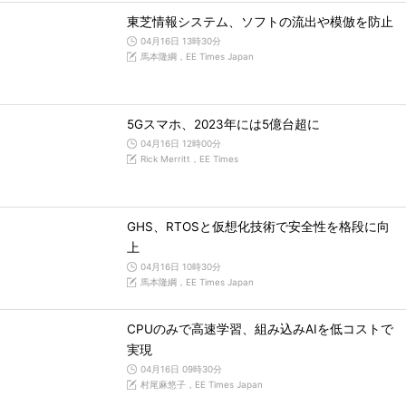
東芝情報システム、ソフトの流出や模倣を防止
04月16日 13時30分
馬本隆綱，EE Times Japan
5Gスマホ、2023年には5億台超に
04月16日 12時00分
Rick Merritt，EE Times
GHS、RTOSと仮想化技術で安全性を格段に向
上
04月16日 10時30分
馬本隆綱，EE Times Japan
CPUのみで高速学習、組み込みAIを低コストで
実現
04月16日 09時30分
村尾麻悠子，EE Times Japan