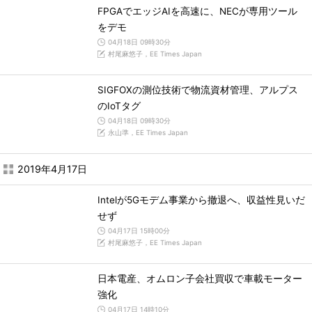
FPGAでエッジAIを高速に、NECが専用ツール
をデモ
04月18日 09時30分
村尾麻悠子，EE Times Japan
SIGFOXの測位技術で物流資材管理、アルプス
のIoTタグ
04月18日 09時30分
永山準，EE Times Japan
2019年4月17日
Intelが5Gモデム事業から撤退へ、収益性見いだ
せず
04月17日 15時00分
村尾麻悠子，EE Times Japan
日本電産、オムロン子会社買収で車載モーター
強化
04月17日 14時10分