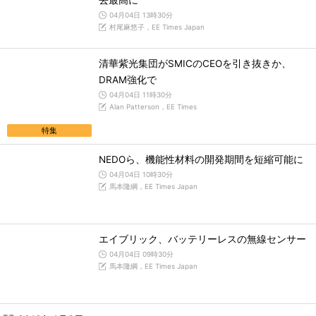
去最高に
04月04日 13時30分
村尾麻悠子，EE Times Japan
清華紫光集団がSMICのCEOを引き抜きか、
DRAM強化で
04月04日 11時30分
Alan Patterson，EE Times
特集
NEDOら、機能性材料の開発期間を短縮可能に
04月04日 10時30分
馬本隆綱，EE Times Japan
エイブリック、バッテリーレスの無線センサー
04月04日 09時30分
馬本隆綱，EE Times Japan