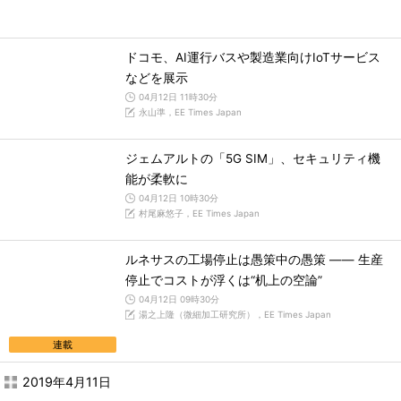
ドコモ、AI運行バスや製造業向けIoTサービス
などを展示
04月12日 11時30分
永山準，EE Times Japan
ジェムアルトの「5G SIM」、セキュリティ機
能が柔軟に
04月12日 10時30分
村尾麻悠子，EE Times Japan
ルネサスの工場停止は愚策中の愚策 ―― 生産
停止でコストが浮くは“机上の空論”
04月12日 09時30分
湯之上隆（微細加工研究所），EE Times Japan
連載
2019年4月11日