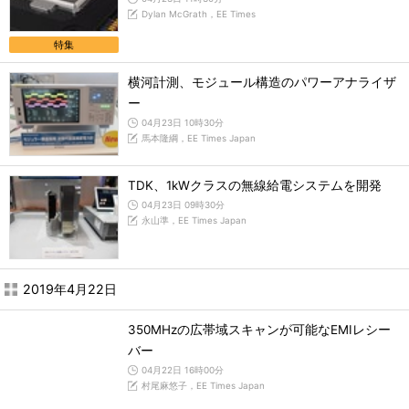
Dylan McGrath，EE Times
特集
横河計測、モジュール構造のパワーアナライザ
ー
04月23日 10時30分
馬本隆綱，EE Times Japan
TDK、1kWクラスの無線給電システムを開発
04月23日 09時30分
永山準，EE Times Japan
2019年4月22日
350MHzの広帯域スキャンが可能なEMIレシー
バー
04月22日 16時00分
村尾麻悠子，EE Times Japan