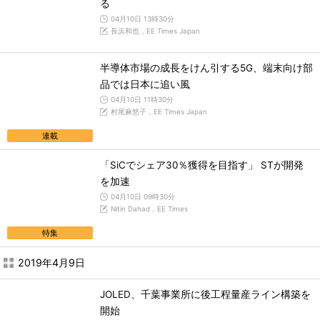
る
04月10日 13時30分
長浜和也，EE Times Japan
半導体市場の成長をけん引する5G、端末向け部
品では日本に追い風
04月10日 11時30分
村尾麻悠子，EE Times Japan
連載
「SiCでシェア30％獲得を目指す」 STが開発
を加速
04月10日 09時30分
Nitin Dahad，EE Times
特集
2019年4月9日
JOLED、千葉事業所に後工程量産ライン構築を
開始