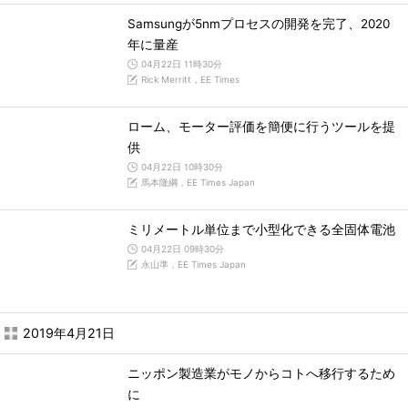
Samsungが5nmプロセスの開発を完了、2020
年に量産
04月22日 11時30分
Rick Merritt，EE Times
ローム、モーター評価を簡便に行うツールを提
供
04月22日 10時30分
馬本隆綱，EE Times Japan
ミリメートル単位まで小型化できる全固体電池
04月22日 09時30分
永山準，EE Times Japan
2019年4月21日
ニッポン製造業がモノからコトへ移行するため
に