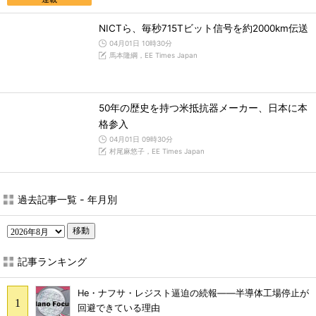
NICTら、毎秒715Tビット信号を約2000km伝送
04月01日 10時30分
馬本隆綱，EE Times Japan
50年の歴史を持つ米抵抗器メーカー、日本に本
格参入
04月01日 09時30分
村尾麻悠子，EE Times Japan
過去記事一覧 - 年月別
移動
記事ランキング
He・ナフサ・レジスト逼迫の続報――半導体工場停止が
回避できている理由