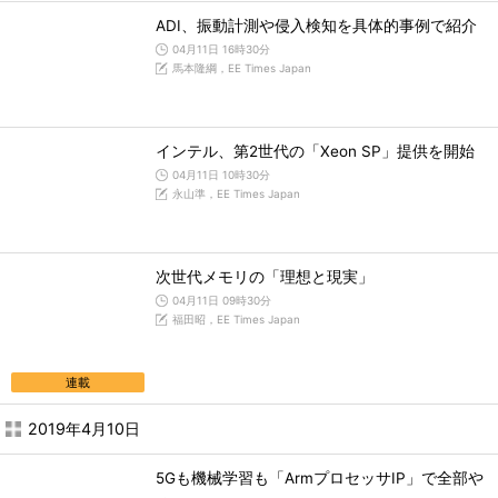
ADI、振動計測や侵入検知を具体的事例で紹介
04月11日 16時30分
馬本隆綱，EE Times Japan
インテル、第2世代の「Xeon SP」提供を開始
04月11日 10時30分
永山準，EE Times Japan
次世代メモリの「理想と現実」
04月11日 09時30分
福田昭，EE Times Japan
連載
2019年4月10日
5Gも機械学習も「ArmプロセッサIP」で全部や