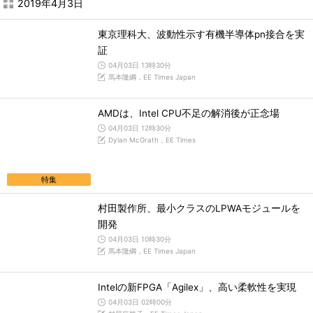
2019年4月3日
東京理科大、波動性示す有機半導体pn接合を実
証
04月03日 13時30分
馬本隆綱，EE Times Japan
AMDは、Intel CPU不足の解消後が正念場
04月03日 12時30分
Dylan McGrath，EE Times
特集
村田製作所、最小クラスのLPWAモジュールを
開発
04月03日 10時30分
馬本隆綱，EE Times Japan
Intelの新FPGA「Agilex」、高い柔軟性を実現
04月03日 02時00分