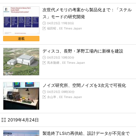
次世代メモリの考案から製品化まで：「ステル
ス」モードの研究開発
04月25日 11時30分
福田昭，EE Times Japan
連載
ディスコ、長野・茅野工場内に新棟を建設
04月25日 10時30分
馬本隆綱，EE Times Japan
ノイズ研究所、空間ノイズを3次元で可視化
04月25日 09時30分
永山準，EE Times Japan
2019年4月24日
製造終了LSIの再供給、設計データが不完全で