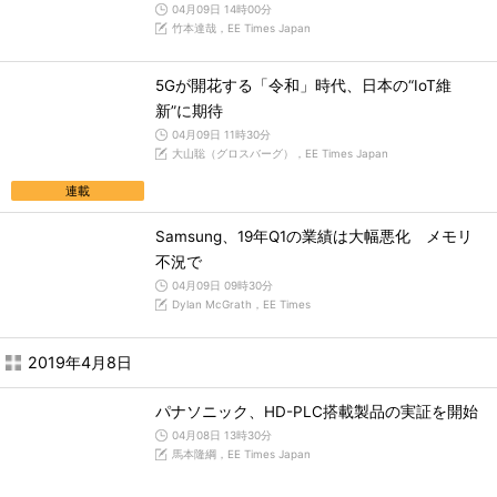
04月09日 14時00分
竹本達哉，EE Times Japan
5Gが開花する「令和」時代、日本の“IoT維
新”に期待
04月09日 11時30分
大山聡（グロスバーグ），EE Times Japan
連載
Samsung、19年Q1の業績は大幅悪化 メモリ
不況で
04月09日 09時30分
Dylan McGrath，EE Times
2019年4月8日
パナソニック、HD-PLC搭載製品の実証を開始
04月08日 13時30分
馬本隆綱，EE Times Japan