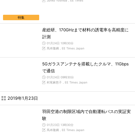
Junko Yoshida，EE Times
特集
産総研、170GHzまで材料の誘電率を高精度に
計測
01月24日 10時30分
馬本隆綱，EE Times Japan
5Gガラスアンテナを搭載したクルマ、11Gbps
で通信
01月24日 09時30分
村尾麻悠子，EE Times Japan
2019年1月23日
羽田空港の制限区域内で自動運転バスの実証実
験
01月23日 13時30分
馬本隆綱，EE Times Japan