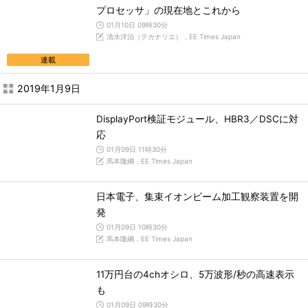
プロセッサ」の現在地とこれから
01月10日 09時30分
清水洋治（テカナリエ），EE Times Japan
連載
2019年1月9日
DisplayPort検証モジュール、HBR3／DSCに対
応
01月09日 11時30分
馬本隆綱，EE Times Japan
日本電子、集束イオンビーム加工観察装置を開
発
01月09日 10時30分
馬本隆綱，EE Times Japan
11万円台の4chオシロ、5万波形/秒の高速表示
も
01月09日 09時30分