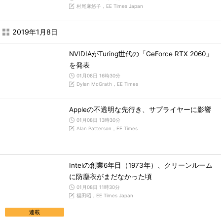
村尾麻悠子，EE Times Japan
2019年1月8日
NVIDIAがTuring世代の「GeForce RTX 2060」
を発表
01月08日 16時30分
Dylan McGrath，EE Times
Appleの不透明な先行き、サプライヤーに影響
01月08日 13時30分
Alan Patterson，EE Times
Intelの創業6年目（1973年）、クリーンルーム
に防塵衣がまだなかった頃
01月08日 11時30分
福田昭，EE Times Japan
連載