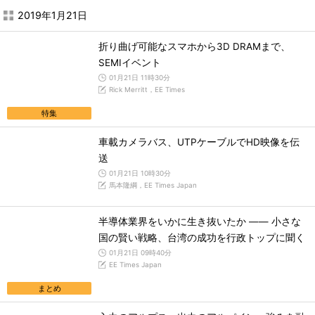
2019年1月21日
折り曲げ可能なスマホから3D DRAMまで、
SEMIイベント
01月21日 11時30分
Rick Merritt，EE Times
特集
車載カメラバス、UTPケーブルでHD映像を伝
送
01月21日 10時30分
馬本隆綱，EE Times Japan
半導体業界をいかに生き抜いたか ―― 小さな
国の賢い戦略、台湾の成功を行政トップに聞く
01月21日 09時40分
EE Times Japan
まとめ