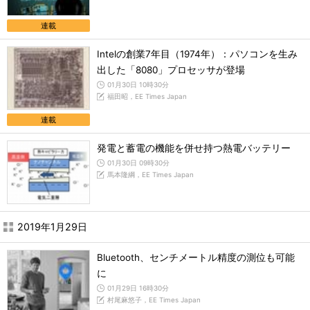
連載
Intelの創業7年目（1974年）：パソコンを生み
出した「8080」プロセッサが登場
01月30日 10時30分
福田昭，EE Times Japan
連載
発電と蓄電の機能を併せ持つ熱電バッテリー
01月30日 09時30分
馬本隆綱，EE Times Japan
2019年1月29日
Bluetooth、センチメートル精度の測位も可能
に
01月29日 16時30分
村尾麻悠子，EE Times Japan