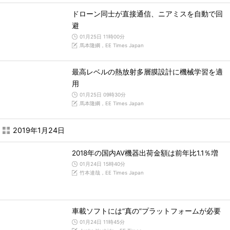
ドローン同士が直接通信、ニアミスを自動で回
避
01月25日 11時00分
馬本隆綱，EE Times Japan
最高レベルの熱放射多層膜設計に機械学習を適
用
01月25日 09時30分
馬本隆綱，EE Times Japan
2019年1月24日
2018年の国内AV機器出荷金額は前年比1.1％増
01月24日 15時40分
竹本達哉，EE Times Japan
車載ソフトには“真の”プラットフォームが必要
01月24日 11時45分