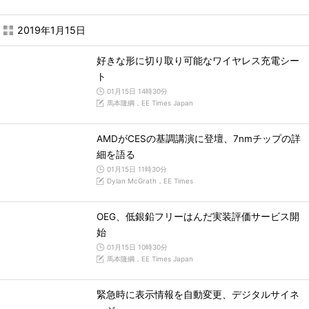
2019年1月15日
好きな形に切り取り可能なワイヤレス充電シー
ト
01月15日 14時30分
馬本隆綱，EE Times Japan
AMDがCESの基調講演に登壇、7nmチップの詳
細を語る
01月15日 11時30分
Dylan McGrath，EE Times
OEG、低銀鉛フリーはんだ実装評価サービス開
始
01月15日 10時30分
馬本隆綱，EE Times Japan
緊急時に表示情報を自動変更、デジタルサイネ