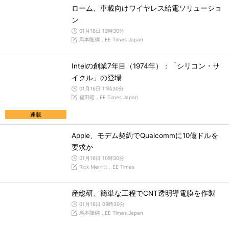
ローム、車載向けワイヤレス給電ソリューショ
ン
01月16日 13時30分
馬本隆綱，EE Times Japan
Intelの創業7年目（1974年）：「シリコン・サ
イクル」の登場
01月16日 11時30分
福田昭，EE Times Japan
連載
Apple、モデム契約でQualcommに10億ドルを
要求か
01月16日 10時30分
Rick Merritt，EE Times
産総研、簡単な工程でCNT透明導電膜を作製
01月16日 09時30分
馬本隆綱，EE Times Japan