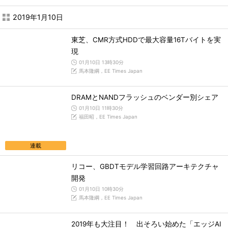
2019年1月10日
東芝、CMR方式HDDで最大容量16Tバイトを実
現
01月10日 13時30分
馬本隆綱，EE Times Japan
DRAMとNANDフラッシュのベンダー別シェア
01月10日 11時30分
福田昭，EE Times Japan
連載
リコー、GBDTモデル学習回路アーキテクチャ
開発
01月10日 10時30分
馬本隆綱，EE Times Japan
2019年も大注目！ 出そろい始めた「エッジAI