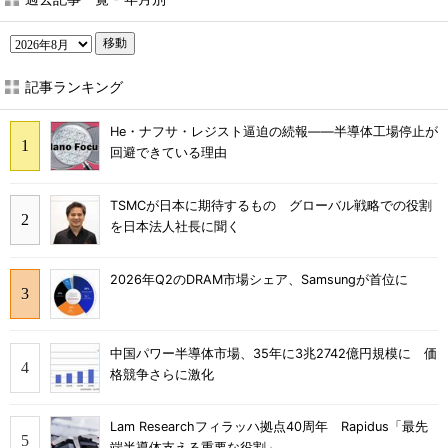
移動
記事ランキング
He・ナフサ・レジスト逼迫の続報――半導体工場停止が
回避できている理由
TSMCが日本に期待するもの グローバル戦略での役割
を日本法人社長に聞く
2026年Q2のDRAM市場シェア、Samsungが首位に
中国パワー半導体市場、35年に3兆2742億円規模に 価
格競争さらに激化
Lam Researchフィラッハ拠点40周年 Rapidus「最先
端半導体支える重要な役割」