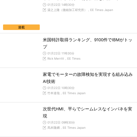
01月22日 14時30分
湯之上隆（微細加工研究所），EE Times Japan
連載
米国特許取得ランキング、9100件でIBMがトッ
プ
01月22日 11時30分
Rick Merritt，EE Times
家電でモーターの故障検知を実現する組み込み
AI技術
01月22日 10時30分
竹本達哉，EE Times Japan
次世代HMI、平らでシームレスなインパネを実
現
01月22日 09時30分
馬本隆綱，EE Times Japan