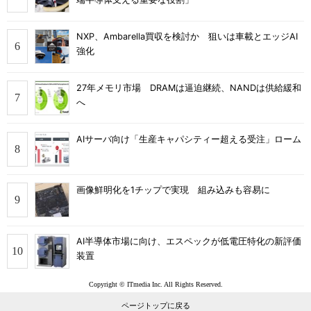
NXP、Ambarella買収を検討か 狙いは車載とエッジAI
強化
27年メモリ市場 DRAMは逼迫継続、NANDは供給緩和
へ
AIサーバ向け「生産キャパシティー超える受注」ローム
画像鮮明化を1チップで実現 組み込みも容易に
AI半導体市場に向け、エスペックが低電圧特化の新評価
装置
Copyright © ITmedia Inc. All Rights Reserved.
ページトップに戻る