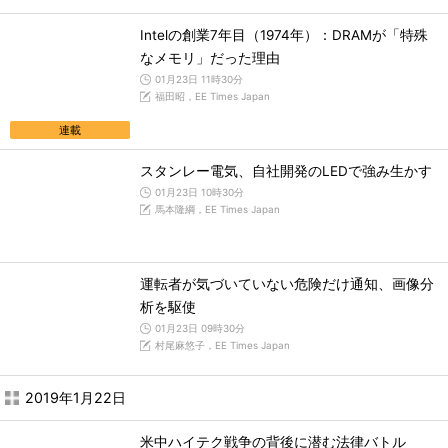
Intelの創業7年目（1974年）：DRAMが「特殊
なメモリ」だった理由
01月23日 11時30分
福田昭，EE Times Japan
連載
スタンレー電気、自社開発のLEDで強み生かす
01月23日 10時30分
馬本隆綱，EE Times Japan
運転者が気づいていない危険だけ通知、画像分
析を駆使
01月23日 09時30分
村尾麻悠子，EE Times Japan
2019年1月22日
米中ハイテク戦争の背後に潜む法律バトル