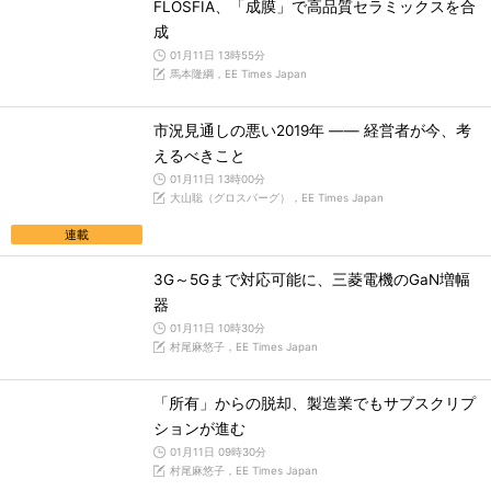
FLOSFIA、「成膜」で高品質セラミックスを合
成
01月11日 13時55分
馬本隆綱，EE Times Japan
市況見通しの悪い2019年 ―― 経営者が今、考
えるべきこと
01月11日 13時00分
大山聡（グロスバーグ），EE Times Japan
連載
3G～5Gまで対応可能に、三菱電機のGaN増幅
器
01月11日 10時30分
村尾麻悠子，EE Times Japan
「所有」からの脱却、製造業でもサブスクリプ
ションが進む
01月11日 09時30分
村尾麻悠子，EE Times Japan