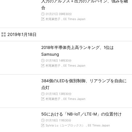
入力のアルプス＋出力のアルパイン、強みを融
合
01月21日 09時30分
村尾麻悠子，EE Times Japan
2019年1月18日
2018年半導体売上高ランキング、1位は
Samsung
01月18日 14時30分
村尾麻悠子，EE Times Japan
384個のLEDを個別制御、リアランプを自由に
点灯
01月18日 13時30分
村尾麻悠子，EE Times Japan
5Gにおける「NB-IoT／LTE-M」の位置付け
01月18日 11時30分
Sylvia Lu（ユーブロックス），EE Times Japan