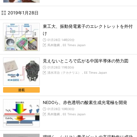
2019年1月28日
東工大、振動発電素子のエレクトレットを外付
け
01月28日 14時20分
馬本隆綱，EE Times Japan
見えないところで広がる中国半導体の勢力図
01月28日 11時30分
清水洋治（テカナリエ），EE Times Japan
連載
NEDOら、赤色透明の酸素生成光電極を開発
01月28日 10時30分
馬本隆綱，EE Times Japan