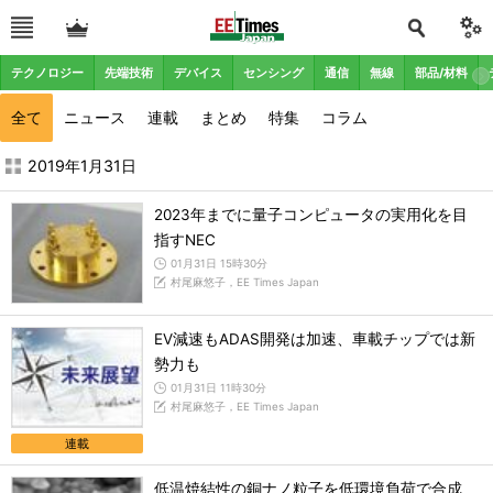
テクノロジー
先端技術
デバイス
センシング
通信
無線
部品/材料
全て
ニュース
連載
まとめ
特集
コラム
2019年1月の記事一覧 - EE Times Japan
2019年1月31日
2023年までに量子コンピュータの実用化を目
指すNEC
01月31日 15時30分
村尾麻悠子，EE Times Japan
EV減速もADAS開発は加速、車載チップでは新
勢力も
01月31日 11時30分
村尾麻悠子，EE Times Japan
連載
低温焼結性の銅ナノ粒子を低環境負荷で合成