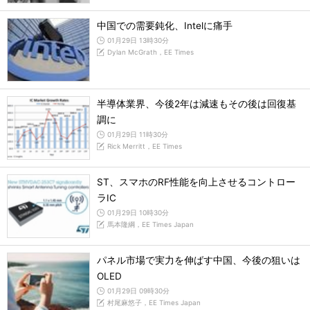
中国での需要鈍化、Intelに痛手
01月29日 13時30分
Dylan McGrath，EE Times
半導体業界、今後2年は減速もその後は回復基
調に
01月29日 11時30分
Rick Merritt，EE Times
ST、スマホのRF性能を向上させるコントロー
ラIC
01月29日 10時30分
馬本隆綱，EE Times Japan
パネル市場で実力を伸ばす中国、今後の狙いは
OLED
01月29日 09時30分
村尾麻悠子，EE Times Japan