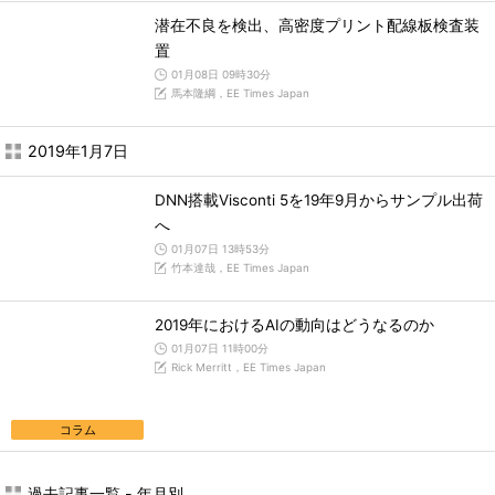
潜在不良を検出、高密度プリント配線板検査装
置
01月08日 09時30分
馬本隆綱，EE Times Japan
2019年1月7日
DNN搭載Visconti 5を19年9月からサンプル出荷
へ
01月07日 13時53分
竹本達哉，EE Times Japan
2019年におけるAIの動向はどうなるのか
01月07日 11時00分
Rick Merritt，EE Times Japan
コラム
過去記事一覧 - 年月別