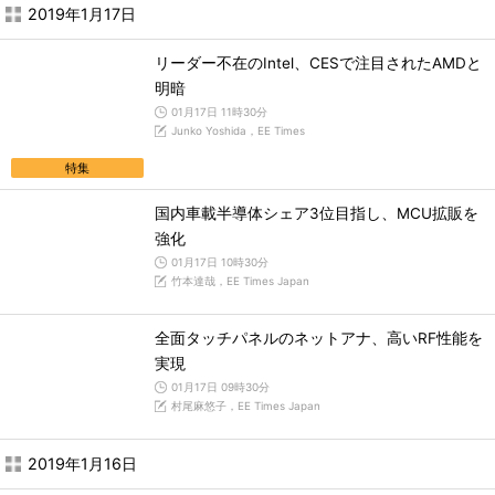
2019年1月17日
リーダー不在のIntel、CESで注目されたAMDと
明暗
01月17日 11時30分
Junko Yoshida，EE Times
特集
国内車載半導体シェア3位目指し、MCU拡販を
強化
01月17日 10時30分
竹本達哉，EE Times Japan
全面タッチパネルのネットアナ、高いRF性能を
実現
01月17日 09時30分
村尾麻悠子，EE Times Japan
2019年1月16日