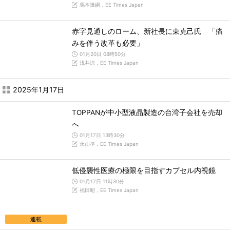
馬本隆綱，EE Times Japan
赤字見通しのローム、新社長に東克己氏 「痛
みを伴う改革も必要」
01月20日 08時50分
浅井涼，EE Times Japan
2025年1月17日
TOPPANが中小型液晶製造の台湾子会社を売却
へ
01月17日 13時30分
永山準，EE Times Japan
低侵襲性医療の極限を目指すカプセル内視鏡
01月17日 11時30分
福田昭，EE Times Japan
連載