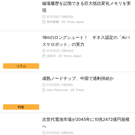
磁場履歴を記憶できる巨大抵抗変化メモリを実
現
01月20日 13時30分
馬本隆綱，EE Times Japan
18mのロングシュート！ ギネス認定の「AIバ
スケロボット」の実力
01月20日 12時30分
浅井涼，EE Times Japan
コラム
成熟ノードチップ、中国で過剰供給か
01月20日 11時30分
Alan Patterson，EE Times
特集
次世代電池市場が2045年に10兆2472億円規模
へ
01月20日 10時30分