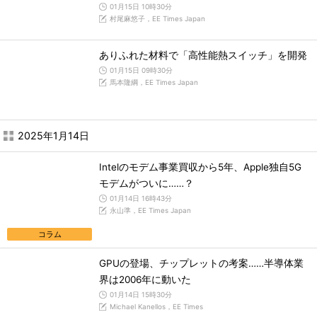
01月15日 10時30分
村尾麻悠子，EE Times Japan
ありふれた材料で「高性能熱スイッチ」を開発
01月15日 09時30分
馬本隆綱，EE Times Japan
2025年1月14日
Intelのモデム事業買収から5年、Apple独自5G
モデムがついに……？
01月14日 16時43分
永山準，EE Times Japan
コラム
GPUの登場、チップレットの考案……半導体業
界は2006年に動いた
01月14日 15時30分
Michael Kanellos，EE Times