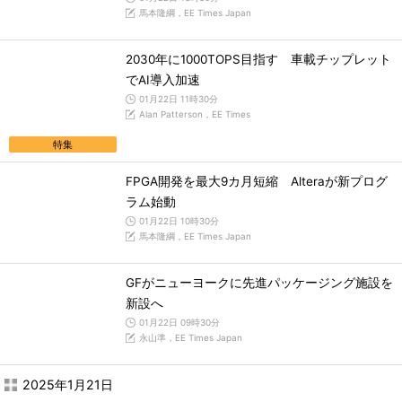
馬本隆綱，EE Times Japan
2030年に1000TOPS目指す 車載チップレット
でAI導入加速
01月22日 11時30分
Alan Patterson，EE Times
特集
FPGA開発を最大9カ月短縮 Alteraが新プログ
ラム始動
01月22日 10時30分
馬本隆綱，EE Times Japan
GFがニューヨークに先進パッケージング施設を
新設へ
01月22日 09時30分
永山準，EE Times Japan
2025年1月21日