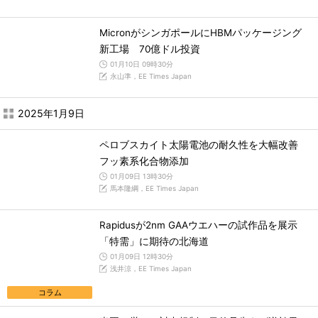
MicronがシンガポールにHBMパッケージング
新工場 70億ドル投資
01月10日 09時30分
永山準，EE Times Japan
2025年1月9日
ペロブスカイト太陽電池の耐久性を大幅改善
フッ素系化合物添加
01月09日 13時30分
馬本隆綱，EE Times Japan
Rapidusが2nm GAAウエハーの試作品を展示
「特需」に期待の北海道
01月09日 12時30分
浅井涼，EE Times Japan
コラム