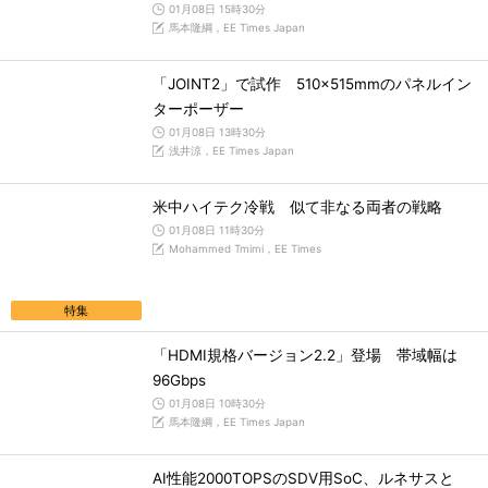
01月08日 15時30分
馬本隆綱，EE Times Japan
「JOINT2」で試作 510×515mmのパネルイン
ターポーザー
01月08日 13時30分
浅井涼，EE Times Japan
米中ハイテク冷戦 似て非なる両者の戦略
01月08日 11時30分
Mohammed Tmimi，EE Times
特集
「HDMI規格バージョン2.2」登場 帯域幅は
96Gbps
01月08日 10時30分
馬本隆綱，EE Times Japan
AI性能2000TOPSのSDV用SoC、ルネサスと