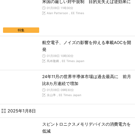
米国の厳しい対中規制 目的見失えば逆効果に
01月09日 11時30分
Alan Patterson，EE Times
特集
航空電子、ノイズの影響を抑える車載AOCを開
発
01月09日 10時30分
馬本隆綱，EE Times Japan
24年11月の世界半導体市場は過去最高に 前月
比8カ月連続で増加
01月09日 09時30分
永山準，EE Times Japan
2025年1月8日
スピントロニクスメモリデバイスの消費電力を
低減