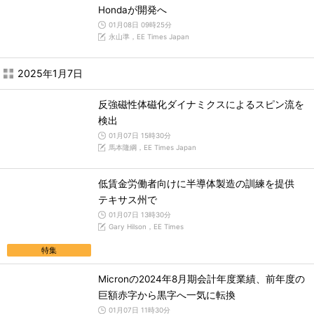
Hondaが開発へ
01月08日 09時25分
永山準，EE Times Japan
2025年1月7日
反強磁性体磁化ダイナミクスによるスピン流を
検出
01月07日 15時30分
馬本隆綱，EE Times Japan
低賃金労働者向けに半導体製造の訓練を提供
テキサス州で
01月07日 13時30分
Gary Hilson，EE Times
特集
Micronの2024年8月期会計年度業績、前年度の
巨額赤字から黒字へ一気に転換
01月07日 11時30分