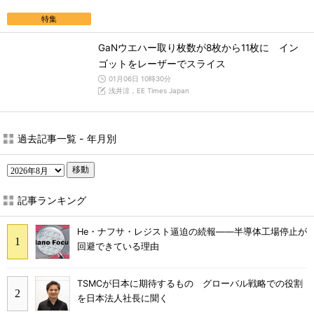
特集
GaNウエハー取り枚数が8枚から11枚に イン
ゴットをレーザーでスライス
01月06日 10時30分
浅井涼，EE Times Japan
過去記事一覧 - 年月別
移動
記事ランキング
He・ナフサ・レジスト逼迫の続報――半導体工場停止が
回避できている理由
TSMCが日本に期待するもの グローバル戦略での役割
を日本法人社長に聞く