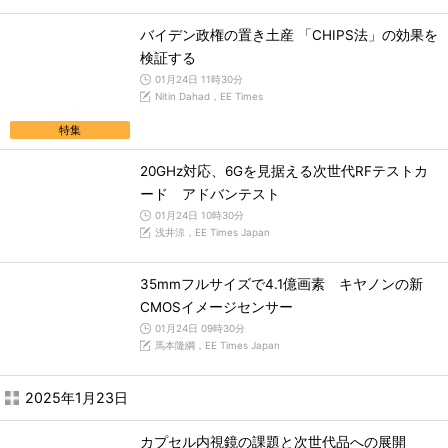
バイデン政権の置き土産 「CHIPS法」の効果を
検証する
01月24日 11時30分
Nitin Dahad，EE Times
特集
20GHz対応、6Gを見据える次世代RFテストカ
ード アドバンテスト
01月24日 10時30分
浅井涼，EE Times Japan
35mmフルサイズで4.1億画素 キヤノンの新
CMOSイメージセンサー
01月24日 09時30分
馬本隆綱，EE Times Japan
2025年1月23日
カプセル内視鏡の課題と次世代品への展開