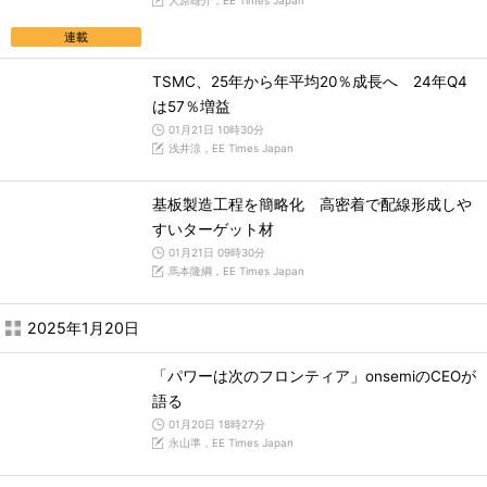
大原雄介，EE Times Japan
連載
TSMC、25年から年平均20％成長へ 24年Q4
は57％増益
01月21日 10時30分
浅井涼，EE Times Japan
基板製造工程を簡略化 高密着で配線形成しや
すいターゲット材
01月21日 09時30分
馬本隆綱，EE Times Japan
2025年1月20日
「パワーは次のフロンティア」onsemiのCEOが
語る
01月20日 18時27分
永山準，EE Times Japan