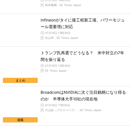
01月16日 14時30分
馬本隆綱，EE Times Japan
Infineonがタイに後工程新工場、パワーモジュ
ール需要増に対応
01月16日 13時30分
永山準，EE Times Japan
トランプ氏再選でどうなる？ 米中対立の7年
間を振り返る
01月16日 12時30分
EE Times Japan
まとめ
BroadcomはNVIDIAに次ぐ注目銘柄になり得る
のか 半導体大手10社の現在地
01月16日 11時30分
大山聡（グロスバーグ），EE Times Japan
連載