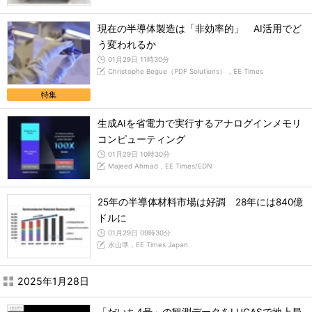
現在の半導体製造は「非効率的」 AI活用でど
う変われるか
01月29日 11時30分
Christophe Begue（PDF Solutions），EE Times
特集
生成AIを省電力で実行するアナログインメモリ
コンピューティング
01月29日 10時30分
Majeed Ahmad，EE Times/EDN
25年の半導体材料市場は好調 28年には840億
ドルに
01月29日 09時30分
永山準，EE Times Japan
2025年1月28日