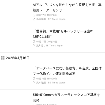
AIアルゴリズムを動かしながら監視を支援 車
載用レーダーセンサー
01月17日 10時30分
馬本隆綱，EE Times Japan
「世界初」車載用1セルバッテリー保護IC
125℃に対応
01月17日 09時30分
浅井涼，EE Times Japan
2025年1月16日
「データベースにない新物質」を合成、全固体
フッ化物イオン電池開発加速
01月16日 16時20分
馬本隆綱，EE Times Japan
515×510mmのガラスセラミックスコア基板を
開発