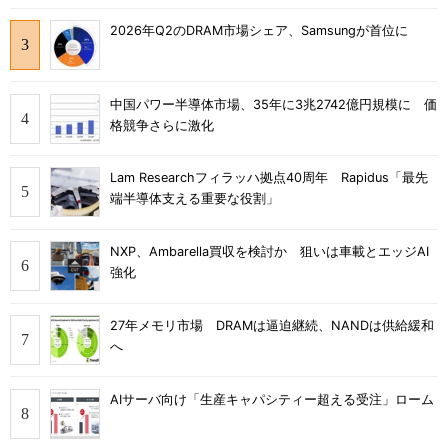
2026年Q2のDRAM市場シェア、Samsungが首位に
中国パワー半導体市場、35年に3兆2742億円規模に 価
格競争さらに激化
Lam Researchフィラッハ拠点40周年 Rapidus「最先
端半導体支える重要な役割」
NXP、Ambarella買収を検討か 狙いは車載とエッジAI
強化
27年メモリ市場 DRAMは逼迫継続、NANDは供給緩和
へ
AIサーバ向け「生産キャパシティー超える受注」ローム