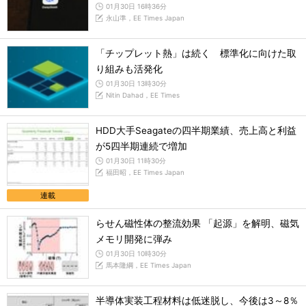
01月30日 16時36分
永山準，EE Times Japan
「チップレット熱」は続く 標準化に向けた取
り組みも活発化
01月30日 13時30分
Nitin Dahad，EE Times
HDD大手Seagateの四半期業績、売上高と利益
が5四半期連続で増加
01月30日 11時30分
福田昭，EE Times Japan
連載
らせん磁性体の整流効果 「起源」を解明、磁気
メモリ開発に弾み
01月30日 10時30分
馬本隆綱，EE Times Japan
半導体実装工程材料は低迷脱し、今後は3～8％