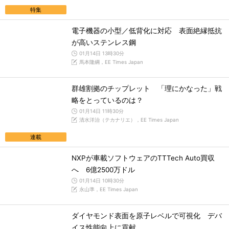
特集
電子機器の小型／低背化に対応 表面絶縁抵抗
が高いステンレス鋼
01月14日 13時30分
馬本隆綱，EE Times Japan
群雄割拠のチップレット 「理にかなった」戦
略をとっているのは？
01月14日 11時30分
清水洋治（テカナリエ），EE Times Japan
連載
NXPが車載ソフトウェアのTTTech Auto買収
へ 6億2500万ドル
01月14日 10時30分
永山準，EE Times Japan
ダイヤモンド表面を原子レベルで可視化 デバ
イス性能向上に貢献