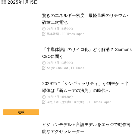
2025年1月15日
驚きのエネルギー密度 最軽量級のリチウム-
硫黄二次電池
01月15日 15時30分
馬本隆綱，EE Times Japan
「半導体設計のサイロ化」どう解消？ Siemens
CEOに聞く
01月15日 13時30分
Aalyia Shaukat，EE Times
2029年に「シンギュラリティ」が到来か ～半
導体は「新ムーアの法則」の時代へ
01月15日 11時30分
湯之上隆（微細加工研究所），EE Times Japan
連載
ビジョンモデル＋言語モデルをエッジで動作可
能なアクセラレーター