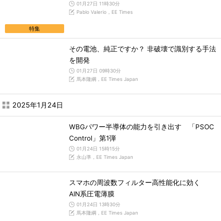
01月27日 11時30分
Pablo Valerio，EE Times
特集
その電池、純正ですか？ 非破壊で識別する手法
を開発
01月27日 09時30分
馬本隆綱，EE Times Japan
2025年1月24日
WBGパワー半導体の能力を引き出す 「PSOC
Control」第1弾
01月24日 15時15分
永山準，EE Times Japan
スマホの周波数フィルター高性能化に効く
AlN系圧電薄膜
01月24日 13時30分
馬本隆綱，EE Times Japan