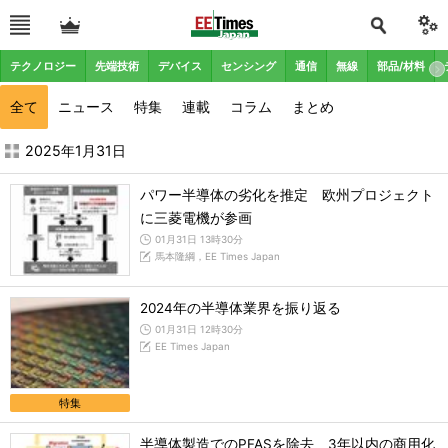
テクノロジー
先端技術
デバイス
センシング
通信
無線
部品/材料
全て
ニュース
特集
連載
コラム
まとめ
2025年1月の記事一覧 - EE Times Japan
2025年1月31日
パワー半導体の劣化を推定 欧州プロジェクト
に三菱電機が参画
01月31日 13時30分
馬本隆綱，EE Times Japan
2024年の半導体業界を振り返る
01月31日 12時30分
EE Times Japan
特集
半導体製造でのPFASを除去 3年以内の商用化