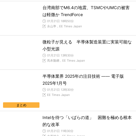
台湾南部でM6.4の地震、TSMCやUMCの被害
は軽微か TrendForce
01月21日 18時50分
永山準，EE Times Japan
微粒子が見える 半導体製造装置に実装可能な
小型光源
01月21日 13時30分
馬本隆綱，EE Times Japan
半導体業界 2025年の注目技術 ―― 電子版
2025年1月号
01月21日 12時30分
EE Times Japan
まとめ
Intelを待つ「いばらの道」 困難を極める根本
的な改革
01月21日 11時30分