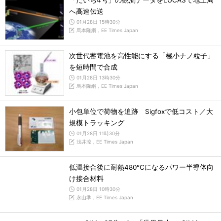
「だいち4号」の観測データをLUCASで地上局
へ高速伝送
01月28日 15時30分
馬本隆綱，EE Times Japan
次世代蓄電池を高性能にする「極小ナノ粒子」
を短時間で合成
01月28日 13時30分
馬本隆綱，EE Times Japan
小包単位で荷物を追跡 Sigfoxで低コスト／大
規模トラッキング
01月28日 11時30分
浅井涼，EE Times Japan
低温接合後に耐熱480℃になるパワー半導体向
け接合材料
01月28日 10時30分
永山準，EE Times Japan