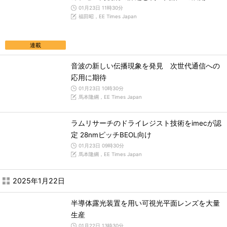
01月23日 11時30分
福田昭，EE Times Japan
連載
音波の新しい伝播現象を発見 次世代通信への
応用に期待
01月23日 10時30分
馬本隆綱，EE Times Japan
ラムリサーチのドライレジスト技術をimecが認
定 28nmピッチBEOL向け
01月23日 09時30分
馬本隆綱，EE Times Japan
2025年1月22日
半導体露光装置を用い可視光平面レンズを大量
生産
01月22日 13時30分