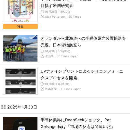
目指す米国研究者
01月31日 11時30分
Alan Patterson，EE Times
特集
オランダから北海道への半導体露光装置輸送を
完遂、日本貨物航空ら
01月31日 10時30分
永山準，EE Times Japan
UVナノインプリントによるシリコンフォトニ
クスプロセスを開発
01月31日 09時30分
馬本隆綱，EE Times Japan
2025年1月30日
半導体業界にDeepSeekショック、Pat
Gelsinger氏は「市場の反応は間違いだ」