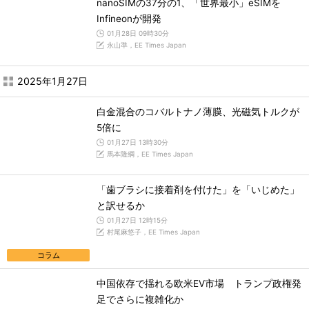
nanoSIMの37分の1、「世界最小」eSIMを
Infineonが開発
01月28日 09時30分
永山準，EE Times Japan
2025年1月27日
白金混合のコバルトナノ薄膜、光磁気トルクが
5倍に
01月27日 13時30分
馬本隆綱，EE Times Japan
「歯ブラシに接着剤を付けた」を「いじめた」
と訳せるか
01月27日 12時15分
村尾麻悠子，EE Times Japan
コラム
中国依存で揺れる欧米EV市場 トランプ政権発
足でさらに複雑化か