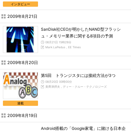
インタビュー
2009年8月21日
SanDisk社CEOが明かしたNAND型フラッシ
ュ・メモリー業界に関する8項目の予測
08月21日 15時29分
Mark LaPedus，EE Times
2009年8月20日
第5回 トランジスタには接続方法が3つ
08月20日 00時00分
美齊津摂夫，ディー・クルー・テクノロジーズ
連載
2009年8月19日
Android搭載の「Google家電」に賭ける日本企