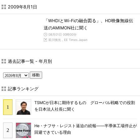
2009年8月1日
「WHDIとWi-Fiの融合図る」、HD映像無線伝
送のAMIMON社に聞く
08月01日 00時00分
前川慎光，EE Times Japan
過去記事一覧 - 年月別
移動
記事ランキング
TSMCが日本に期待するもの グローバル戦略での役割
を日本法人社長に聞く
He・ナフサ・レジスト逼迫の続報――半導体工場停止が
回避できている理由