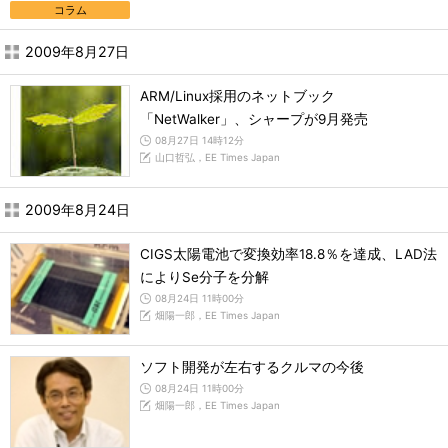
コラム
2009年8月27日
ARM/Linux採用のネットブック
「NetWalker」、シャープが9月発売
08月27日 14時12分
山口哲弘，EE Times Japan
2009年8月24日
CIGS太陽電池で変換効率18.8％を達成、LAD法
によりSe分子を分解
08月24日 11時00分
畑陽一郎，EE Times Japan
ソフト開発が左右するクルマの今後
08月24日 11時00分
畑陽一郎，EE Times Japan