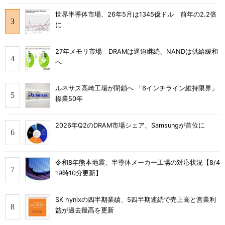
世界半導体市場、26年5月は1345億ドル 前年の2.2倍
に
27年メモリ市場 DRAMは逼迫継続、NANDは供給緩和
へ
ルネサス高崎工場が閉鎖へ 「6インチライン維持限界」
操業50年
2026年Q2のDRAM市場シェア、Samsungが首位に
令和8年熊本地震、半導体メーカー工場の対応状況【8/4
19時10分更新】
SK hynixの四半期業績、5四半期連続で売上高と営業利
益が過去最高を更新