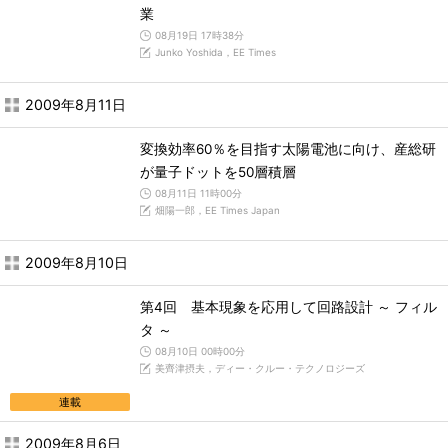
業
08月19日 17時38分
Junko Yoshida，EE Times
2009年8月11日
変換効率60％を目指す太陽電池に向け、産総研
が量子ドットを50層積層
08月11日 11時00分
畑陽一郎，EE Times Japan
2009年8月10日
第4回 基本現象を応用して回路設計 ～ フィル
タ ～
08月10日 00時00分
美齊津摂夫，ディー・クルー・テクノロジーズ
連載
2009年8月6日