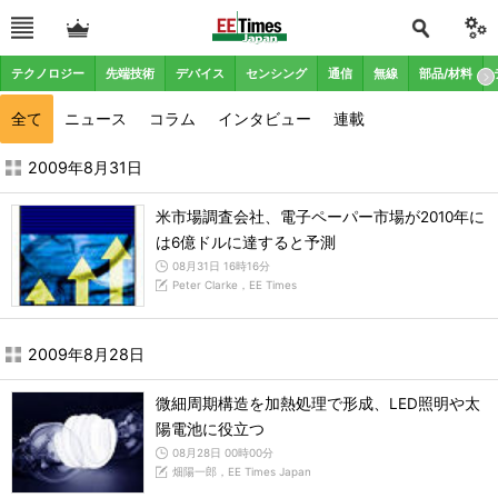
テクノロジー
先端技術
デバイス
センシング
通信
無線
部品/材料
全て
ニュース
コラム
インタビュー
連載
2009年8月の記事一覧 - EE Times Japan
2009年8月31日
米市場調査会社、電子ペーパー市場が2010年に
は6億ドルに達すると予測
08月31日 16時16分
Peter Clarke，EE Times
2009年8月28日
微細周期構造を加熱処理で形成、LED照明や太
陽電池に役立つ
08月28日 00時00分
畑陽一郎，EE Times Japan