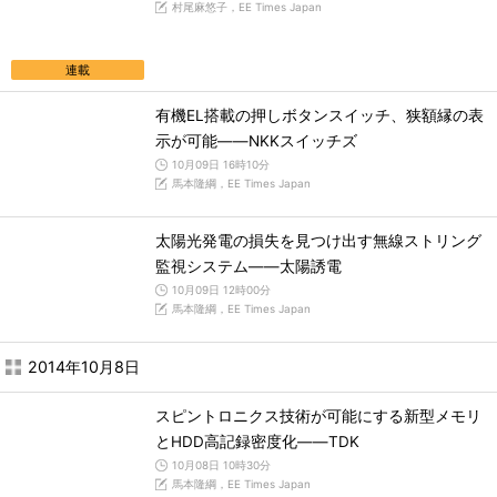
村尾麻悠子，EE Times Japan
連載
有機EL搭載の押しボタンスイッチ、狭額縁の表
示が可能――NKKスイッチズ
10月09日 16時10分
馬本隆綱，EE Times Japan
太陽光発電の損失を見つけ出す無線ストリング
監視システム――太陽誘電
10月09日 12時00分
馬本隆綱，EE Times Japan
2014年10月8日
スピントロニクス技術が可能にする新型メモリ
とHDD高記録密度化――TDK
10月08日 10時30分
馬本隆綱，EE Times Japan