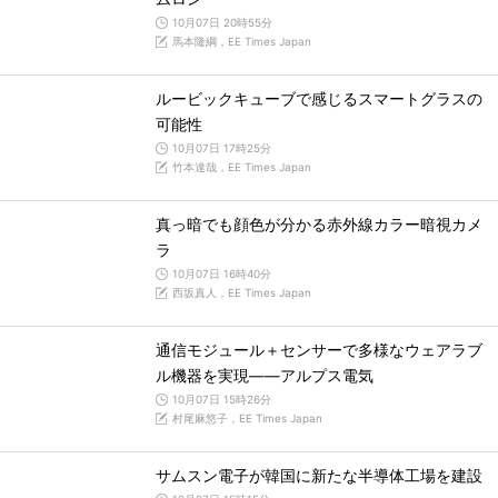
10月07日 20時55分
馬本隆綱，EE Times Japan
ルービックキューブで感じるスマートグラスの
可能性
10月07日 17時25分
竹本達哉，EE Times Japan
真っ暗でも顔色が分かる赤外線カラー暗視カメ
ラ
10月07日 16時40分
西坂真人，EE Times Japan
通信モジュール＋センサーで多様なウェアラブ
ル機器を実現――アルプス電気
10月07日 15時26分
村尾麻悠子，EE Times Japan
サムスン電子が韓国に新たな半導体工場を建設