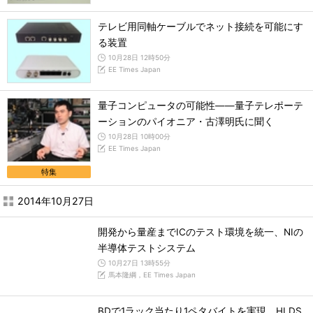
テレビ用同軸ケーブルでネット接続を可能にす
る装置
10月28日 12時50分
EE Times Japan
量子コンピュータの可能性――量子テレポーテ
ーションのパイオニア・古澤明氏に聞く
10月28日 10時00分
EE Times Japan
特集
2014年10月27日
開発から量産までICのテスト環境を統一、NIの
半導体テストシステム
10月27日 13時55分
馬本隆綱，EE Times Japan
BDで1ラック当たり1ペタバイトを実現、HLDS