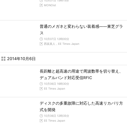
10月07日 15時15分
MONOist
普通のメガネと変わらない装着感――東芝グラ
ス
10月07日 12時00分
西坂真人，EE Times Japan
2014年10月6日
長距離と超高速の用途で周波数帯を切り替え、
デュアルバンド対応受信RFIC
10月06日 16時30分
EE Times Japan
ディスクの多重故障に対応した高速リカバリ方
式を開発
10月06日 12時35分
EE Times Japan