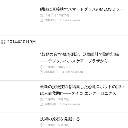
網膜に直接映すスマートグラスのMEMSミラー
10月10日 10時20分
竹本達哉，EE Times Japan
2014年10月9日
“鼓動の音”で脈を測定、活動量計で勤怠記録
――デジタルヘルスケア・プラザから
10月09日 20時25分
村尾麻悠子，EE Times Japan
最新の接続技術を結集した恐竜ロボットの狙い
は人命救助!?――タイコ エレクトロニクス
10月09日 19時35分
馬本隆綱，EE Times Japan
技術の原石を発掘する
10月09日 17時00分