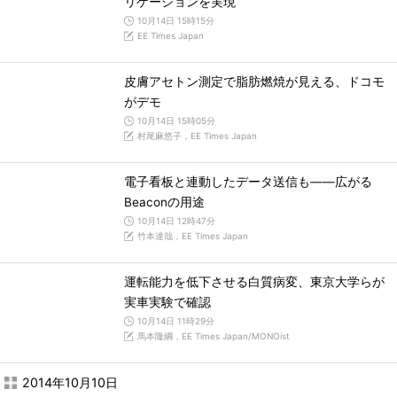
リゲーションを実現
10月14日 15時15分
EE Times Japan
皮膚アセトン測定で脂肪燃焼が見える、ドコモ
がデモ
10月14日 15時05分
村尾麻悠子，EE Times Japan
電子看板と連動したデータ送信も――広がる
Beaconの用途
10月14日 12時47分
竹本達哉，EE Times Japan
運転能力を低下させる白質病変、東京大学らが
実車実験で確認
10月14日 11時29分
馬本隆綱，EE Times Japan/MONOist
2014年10月10日