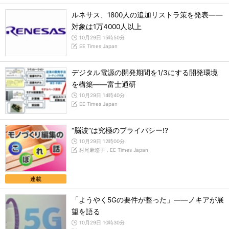
ルネサス、1800人の追加リストラ策を発表――
対象は1万4000人以上
10月29日 15時50分
EE Times Japan
デジタル電源の開発期間を1/3にする開発環境
を構築――富士通研
10月29日 14時40分
EE Times Japan
“脳波”は究極のプライバシー!?
10月29日 12時00分
村尾麻悠子，EE Times Japan
連載
「ようやく5Gの要件が整った」――ノキアが展
望を語る
10月29日 10時30分