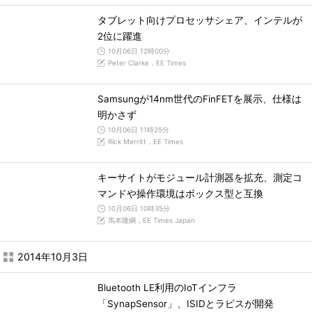
タブレット向けプロセッサシェア、インテルが
2位に躍進
10月06日 12時00分
Peter Clarke，EE Times
Samsungが14nm世代のFinFETを展示、仕様は
明かさず
10月06日 11時25分
Rick Merritt，EE Times
キーサイトがモジュール計測器を拡充、測定コ
マンドや操作環境はボックス型と互換
10月06日 10時35分
馬本隆綱，EE Times Japan
2014年10月3日
Bluetooth LE利用のIoTインフラ
「SynapSensor」、ISIDとラピスが開発