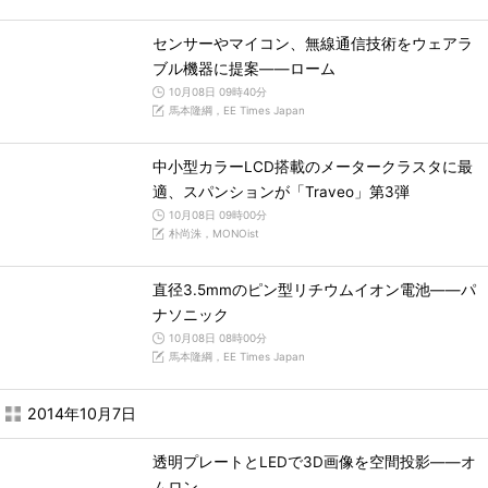
センサーやマイコン、無線通信技術をウェアラ
ブル機器に提案――ローム
10月08日 09時40分
馬本隆綱，EE Times Japan
中小型カラーLCD搭載のメータークラスタに最
適、スパンションが「Traveo」第3弾
10月08日 09時00分
朴尚洙，MONOist
直径3.5mmのピン型リチウムイオン電池――パ
ナソニック
10月08日 08時00分
馬本隆綱，EE Times Japan
2014年10月7日
透明プレートとLEDで3D画像を空間投影――オ
ムロン