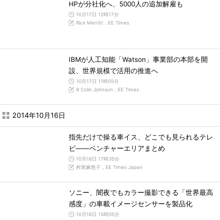
HPが分社化へ、5000人の追加解雇も
10月17日 12時17分
Rick Merritt，EE Times
IBMが人工知能「Watson」事業部の本部を開
設、世界規模で活用の推進へ
10月17日 11時05分
R Colin Johnson，EE Times
2014年10月16日
指先だけで操る車イス、どこでも見られるテレ
ビ――ベンチャーエリアまとめ
10月16日 17時35分
村尾麻悠子，EE Times Japan
ソニー、闇夜でもカラー撮影できる「世界最高
感度」の車載イメージセンサーを製品化
10月16日 15時05分