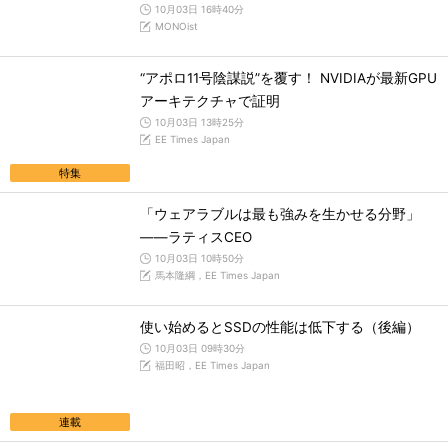
10月03日 16時40分
MONOist
“アポロ11号陰謀説”を覆す！ NVIDIAが最新GPU
アーキテクチャで証明
10月03日 13時25分
EE Times Japan
特集
「ウェアラブルは最も強みを生かせる分野」
――ラティスCEO
10月03日 10時50分
馬本隆綱，EE Times Japan
使い始めるとSSDの性能は低下する（後編）
10月03日 09時30分
福田昭，EE Times Japan
連載