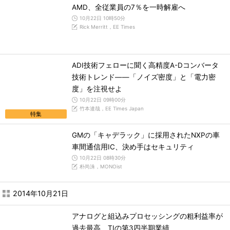
AMD、全従業員の7％を一時解雇へ
10月22日 10時50分
Rick Merritt，EE Times
ADI技術フェローに聞く高精度A-Dコンバータ
技術トレンド――「ノイズ密度」と「電力密
度」を注視せよ
10月22日 09時00分
竹本達哉，EE Times Japan
特集
GMの「キャデラック」に採用されたNXPの車
車間通信用IC、決め手はセキュリティ
10月22日 08時30分
朴尚洙，MONOist
2014年10月21日
アナログと組込みプロセッシングの粗利益率が
過去最高、TIの第3四半期業績