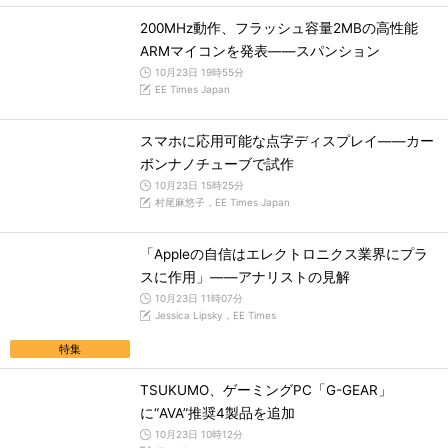
200MHz動作、フラッシュ容量2MBの高性能
ARMマイコンを発表――スパンション
10月23日 19時55分
EE Times Japan
スマホに応用可能な点字ディスプレイ――カー
ボンナノチューブで試作
10月23日 15時25分
村尾麻悠子，EE Times Japan
「Appleの自信はエレクトロニクス業界にプラ
スに作用」――アナリストの見解
10月23日 11時07分
Jessica Lipsky，EE Times
特集
TSUKUMO、ゲーミングPC「G-GEAR」
に“AVA”推奨4製品を追加
10月23日 10時12分