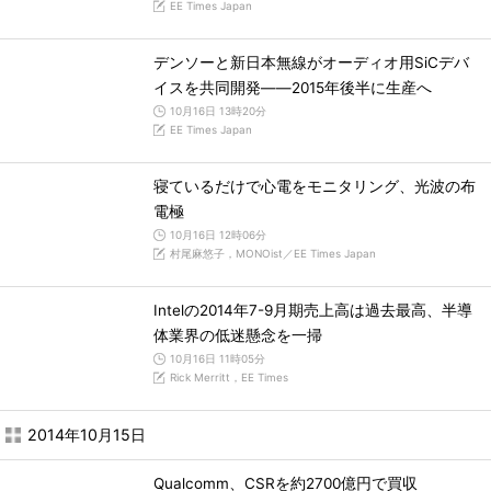
EE Times Japan
デンソーと新日本無線がオーディオ用SiCデバ
イスを共同開発――2015年後半に生産へ
10月16日 13時20分
EE Times Japan
寝ているだけで心電をモニタリング、光波の布
電極
10月16日 12時06分
村尾麻悠子，MONOist／EE Times Japan
Intelの2014年7-9月期売上高は過去最高、半導
体業界の低迷懸念を一掃
10月16日 11時05分
Rick Merritt，EE Times
2014年10月15日
Qualcomm、CSRを約2700億円で買収