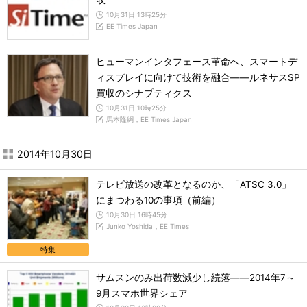
収
10月31日 13時25分
EE Times Japan
ヒューマンインタフェース革命へ、スマートデ
ィスプレイに向けて技術を融合――ルネサスSP
買収のシナプティクス
10月31日 10時25分
馬本隆綱，EE Times Japan
2014年10月30日
テレビ放送の改革となるのか、「ATSC 3.0」
にまつわる10の事項（前編）
10月30日 16時45分
Junko Yoshida，EE Times
特集
サムスンのみ出荷数減少し続落――2014年7～
9月スマホ世界シェア