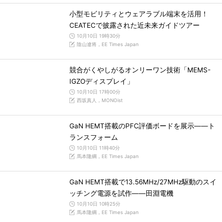
小型モビリティとウェアラブル端末を活用！
CEATECで披露された近未来ガイドツアー
10月10日 19時30分
陰山遼将，EE Times Japan
競合がくやしがるオンリーワン技術「MEMS-
IGZOディスプレイ」
10月10日 17時00分
西坂真人，MONOist
GaN HEMT搭載のPFC評価ボードを展示――ト
ランスフォーム
10月10日 11時40分
馬本隆綱，EE Times Japan
GaN HEMT搭載で13.56MHz/27MHz駆動のスイ
ッチング電源を試作――田淵電機
10月10日 10時25分
馬本隆綱，EE Times Japan