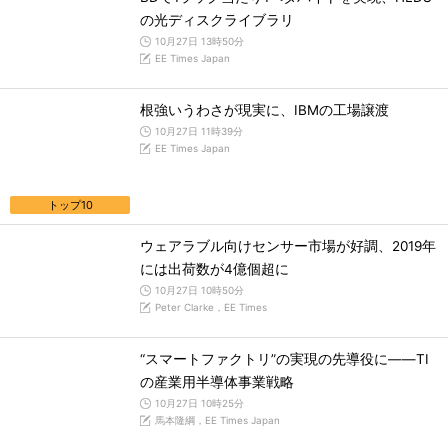
の光ディスクライブラリ
10月27日 13時50分
EE Times Japan
根強いうわさが現実に、IBMの工場譲渡
10月27日 11時39分
EE Times Japan
トップ10
ウェアラブル向けセンサー市場が好調、2019年
には出荷数が4億個超に
10月27日 10時50分
Peter Clarke，EE Times
“スマートファクトリ”の実現の先導役に――TI
の産業用半導体事業戦略
10月27日 10時25分
馬本隆綱，EE Times Japan