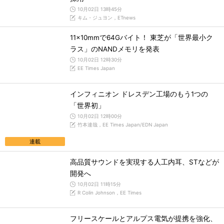
10月02日 13時45分
キム・ジュヨン，ETnews
11×10mmで64Gバイト！ 東芝が「世界最小ク
ラス」のNANDメモリを発表
10月02日 12時30分
EE Times Japan
インフィニオン ドレスデン工場のもう1つの
「世界初」
10月02日 12時00分
竹本達哉，EE Times Japan/EDN Japan
連載
高品質サウンドを実現する人工内耳、STなどが
開発へ
10月02日 11時15分
R Colin Johnson，EE Times
フリースケールとアルプス電気が提携を強化、