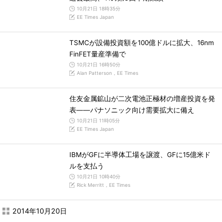
10月21日 18時35分
EE Times Japan
TSMCが設備投資額を100億ドルに拡大、16nm
FinFET量産準備で
10月21日 16時50分
Alan Patterson，EE Times
住友金属鉱山が二次電池正極材の増産投資を発
表――パナソニック向け需要拡大に備え
10月21日 11時05分
EE Times Japan
IBMがGFに半導体工場を譲渡、GFに15億米ド
ルを支払う
10月21日 10時40分
Rick Merritt，EE Times
2014年10月20日