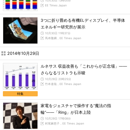
10月30日 13時00分
EE Times Japan
3つに折り畳める有機ELディスプレイ、半導体
エネルギー研究所が展示
10月30日 11時37分
馬本隆綱，EE Times Japan
2014年10月29日
ルネサス 収益改善も「これからが正念場」――
さらなるリストラも示唆
10月29日 20時25分
竹本達哉，EE Times Japan
特集
家電をジェスチャで操作する“魔法の指
輪”――「Ring」が日本上陸
10月29日 17時08分
村尾麻悠子，EE Times Japan