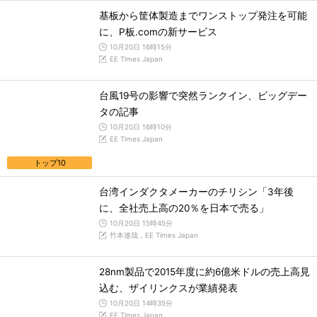
基板から筐体製造までワンストップ発注を可能
に、P板.comの新サービス
10月20日 16時15分
EE Times Japan
台風19号の影響で突然ランクイン、ビッグデー
タの記事
10月20日 16時10分
EE Times Japan
トップ10
台湾インダクタメーカーのチリシン「3年後
に、全社売上高の20％を日本で売る」
10月20日 15時45分
竹本達哉，EE Times Japan
28nm製品で2015年度に約6億米ドルの売上高見
込む、ザイリンクスが業績発表
10月20日 14時35分
EE Times Japan