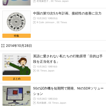
村尾麻悠子，EE Times Japan
中国の第13次5カ年計画、接続性の改善に注力
10月29日 10時05分
R Colin Johnson，EE Times
特集
2014年10月28日
英語に愛されない私たちの行動原理「目的は手
段を正当化する」
10月28日 15時16分
EE Times Japan
まとめ
5Gの試作機を短期間で開発、NIのSDRソリュー
ション
10月28日 13時33分
馬本隆綱，EE Times Japan