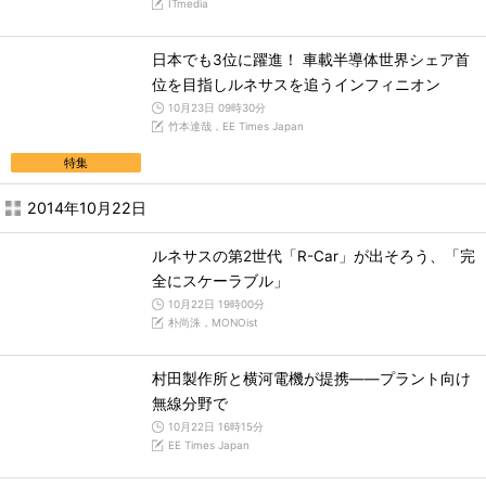
ITmedia
日本でも3位に躍進！ 車載半導体世界シェア首
位を目指しルネサスを追うインフィニオン
10月23日 09時30分
竹本達哉，EE Times Japan
特集
2014年10月22日
ルネサスの第2世代「R-Car」が出そろう、「完
全にスケーラブル」
10月22日 19時00分
朴尚洙，MONOist
村田製作所と横河電機が提携――プラント向け
無線分野で
10月22日 16時15分
EE Times Japan