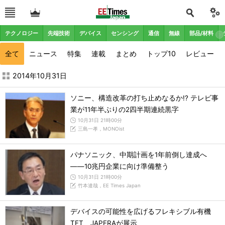
テクノロジー
先端技術
デバイス
センシング
通信
無線
部品/材料
全て
ニュース
特集
連載
まとめ
トップ10
レビュー
2014年10月の記事一覧 - EE Times Japan
2014年10月31日
ソニー、構造改革の打ち止めなるか!? テレビ事
業が11年半ぶりの2四半期連続黒字
10月31日 21時00分
三島一孝，MONOist
パナソニック、中期計画を1年前倒し達成へ
――10兆円企業に向け準備整う
10月31日 21時00分
竹本達哉，EE Times Japan
デバイスの可能性を広げるフレキシブル有機
TFT、JAPERAが展示