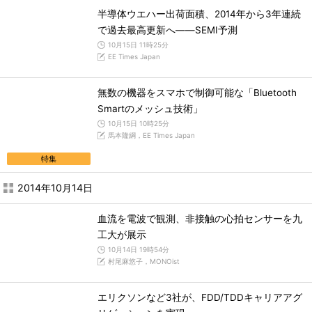
半導体ウエハー出荷面積、2014年から3年連続
で過去最高更新へ――SEMI予測
10月15日 11時25分
EE Times Japan
無数の機器をスマホで制御可能な「Bluetooth
Smartのメッシュ技術」
10月15日 10時25分
馬本隆綱，EE Times Japan
特集
2014年10月14日
血流を電波で観測、非接触の心拍センサーを九
工大が展示
10月14日 19時54分
村尾麻悠子，MONOist
エリクソンなど3社が、FDD/TDDキャリアアグ