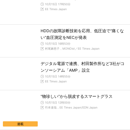
10月15日 17時50分
EE Times Japan
HDDの故障診断技術を応用、低圧迫で“痛くな
い”血圧測定をNECが発表
10月15日 16時53分
村尾麻悠子，MONOist／EE Times Japan
デジタル電源で連携、村田製作所など3社がコ
ンソーシアム「AMP」設立
10月15日 14時55分
EE Times Japan
“物珍しい”から脱皮するスマートグラス
10月15日 12時00分
竹本達哉，EE Times Japan/EDN Japan
連載