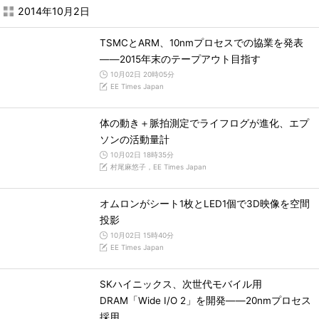
2014年10月2日
TSMCとARM、10nmプロセスでの協業を発表
――2015年末のテープアウト目指す
10月02日 20時05分
EE Times Japan
体の動き＋脈拍測定でライフログが進化、エプ
ソンの活動量計
10月02日 18時35分
村尾麻悠子，EE Times Japan
オムロンがシート1枚とLED1個で3D映像を空間
投影
10月02日 15時40分
EE Times Japan
SKハイニックス、次世代モバイル用
DRAM「Wide I/O 2」を開発――20nmプロセス
採用