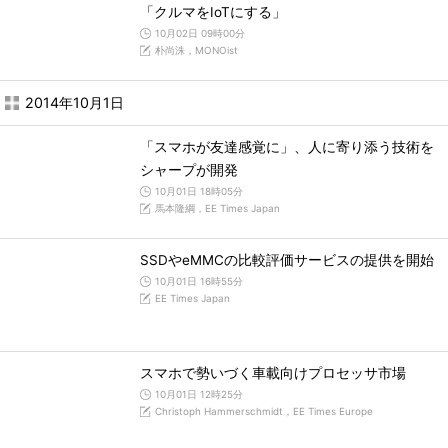
「クルマをIoTにする」
10月02日 09時00分
朴尚洙，MONOist
2014年10月1日
「スマホが友達感覚に」、人に寄り添う技術を
シャープが開発
10月01日 18時05分
馬本隆綱，EE Times Japan
SSDやeMMCの比較評価サービスの提供を開始
10月01日 16時55分
EE Times Japan
スマホで勢いづく車載向けプロセッサ市場
10月01日 12時25分
Christoph Hammerschmidt，EE Times Europe