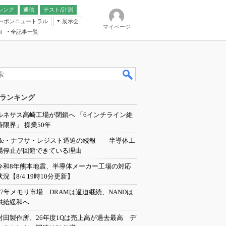
シング
通信
テスト/計測
ーボンニュートラル
展示会
マイページ
全記事一覧
l
ンピューティング
ランキング
IER
ルネサス高崎工場が閉鎖へ 「6インチライン維
持限界」 操業50年
He・ナフサ・レジスト逼迫の続報――半導体工
場停止が回避できている理由
令和8年熊本地震、半導体メーカー工場の対応
状況【8/4 19時10分更新】
27年メモリ市場 DRAMは逼迫継続、NANDは
供給緩和へ
村田製作所、26年度1Qは売上高が過去最高 デ