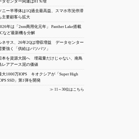
ータセンター関連は81％増
ソニー半導体は1Q過去最高益、スマホ市況停滞
も主要顧客ら拡大
2026年は「2nm商用化元年」 Panther Lake搭載
PCなど最新機を分解
ルネサス、26年2Qは増収増益 データセンター
需要強く「供給はパツパツ」
日本を資源大国へ 埋蔵量だけじゃない、南鳥
島レアアース泥の価値
最大1000万IOPS キオクシアが「Super High
IOPS SSD」第1弾を開発
≫
11～30位はこちら