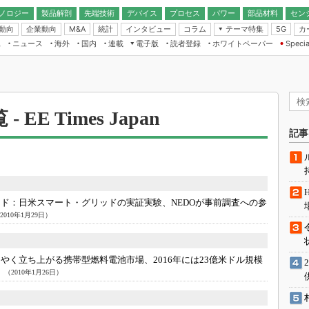
ノロジー
製品解剖
先端技術
デバイス
プロセス
パワー
部品材料
セン
動向
企業動向
統計
インタビュー
コラム
テーマ特集
カ
M&A
5G
ギー
ナログ
無線
集
ニュース
海外
国内
連載
電子版
読者登録
ホワイトペーパー
Specia
フィジカルAI
IoT・エッジコ
モリ
EXPO
Microchip情報
ストレージ通信
EE Times Japan×EDN Japan統合電
エッジAI
子版
I
SEMICON Japan
デバイス通信
パワーエレクトロニクス
電子ブックレット
イコン
CEATEC
のナノフォーカス
半導体後工程
EE Times Japan
GA
EdgeTech＋
業界スコープ
読者調査（EE Times Research）
記事
TECHNO-FRONT
のエレ・組み込みプレイバ
カーボンニュートラル
人とくるま展
IoT
直前エンジニアの社会人大
電源設計（EDN Japan）
ッド：
日米スマート・グリッドの実証実験、NEDOが事前調査への参
数字」で回してみよう
2010年1月29日）
エレクトロニクス入門（EDN
Japan）
ード ～Behind the
rd
やく立ち上がる携帯型燃料電池市場、2016年には23億米ドル規模
年で起こったこと、次の10年
こと
）
（2010年1月26日）
で探るアジアの新トレンド