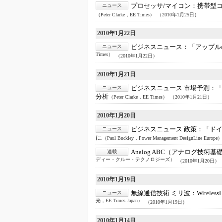
光伝送技
プロセッサ/マイコン：
携帯型コ
ニュース
（Peter Clarke，EE Times）
（2010年1月25日）
“異端児
改革、執
2010年1月22日
イノベー
ビジネスニュース：
「アップル
ニュース
Times）
（2010年1月22日）
JASA発
IHSア
2010年1月21日
ビジネスニュース 市場予測：
「英語に
ニュース
ための新
分析
（Peter Clarke，EE Times）
（2010年1月21日）
2010年1月20日
ビジネスニュース 政策：
「ド
ニュース
に
（Paul Buckley，Power Management DesignLine Europe
Analog ABC（アナログ技術
連載
ディー・クルー・テクノロジーズ）
（2010年1月20日）
2010年1月19日
無線通信技術 ミリ波：
Wire
ニュース
光，EE Times Japan）
（2010年1月19日）
2010年1月14日