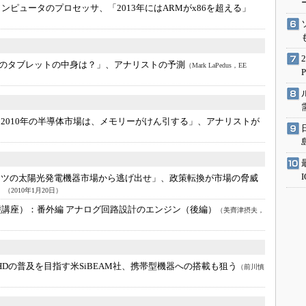
術を知る
ンピュータのプロセッサ、「2013年にはARMがx86を超える」
エンジニア”が仕掛けた社内
念の180日
ションは日本を救うのか
のタブレットの中身は？」、アナリストの予測
（Mark LaPedus，EE
IoT通信
ナリスト「未来展望」
「2010年の半導体市場は、メモリーがけん引する」、アナリストが
愛されないエンジニア」の
行動論
イツの太陽光発電機器市場から逃げ出せ」、政策転換が市場の脅威
）
（2010年1月20日）
基礎講座）：
番外編 アナログ回路設計のエンジン（後編）
（美齊津摂夫，
lessHDの普及を目指す米SiBEAM社、携帯型機器への搭載も狙う
（前川慎