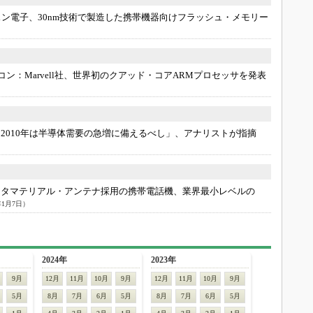
スン電子、30nm技術で製造した携帯機器向けフラッシュ・メモリー
イコン：
Marvell社、世界初のクアッド・コアARMプロセッサを発表
「2010年は半導体需要の急増に備えるべし」、アナリストが指摘
メタマテリアル・アンテナ採用の携帯電話機、業界最小レベルの
年1月7日）
2024年
2023年
9月
12月
11月
10月
9月
12月
11月
10月
9月
5月
8月
7月
6月
5月
8月
7月
6月
5月