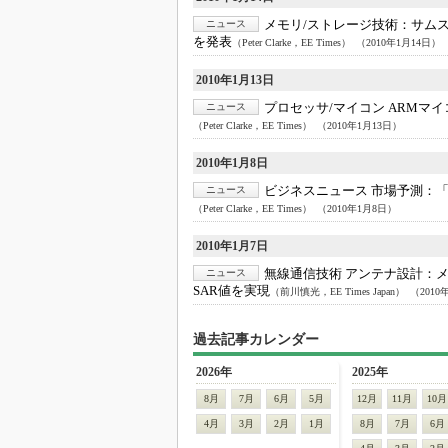
メモリ/ストレージ技術：
サム
ニュース
を発表
（Peter Clarke，EE Times）
（2010年1月14日）
2010年1月13日
プロセッサ/マイコン ARMマ
ニュース
（Peter Clarke，EE Times）
（2010年1月13日）
2010年1月8日
ビジネスニュース 市場予測：
ニュース
（Peter Clarke，EE Times）
（2010年1月8日）
2010年1月7日
無線通信技術 アンテナ設計：
ニュース
SAR値を実現
（前川慎光，EE Times Japan）
（2010
過去記事カレンダー
2026年
2025年
8月
7月
6月
5月
12月
11月
10月
4月
3月
2月
1月
8月
7月
6月