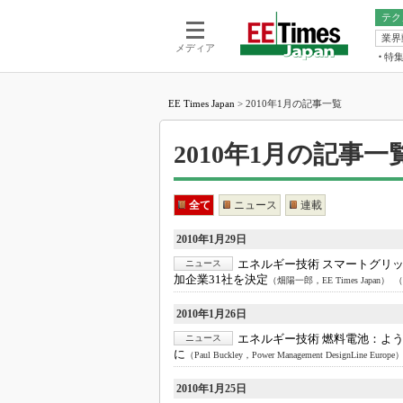
テク
業界
電池／エネル
ア
メディア
特
メ
福田昭の
LS
EE Times Japan
>
2010年1月の記事一覧
福田昭の
マ
湯之上隆
2010年1月の記事一覧 - 
FP
大山聡の
大原雄介
ック
全て
ニュース
連載
リタイア
2010年1月29日
学漂流記
エネルギー技術 スマートグリ
ニュース
世界を「
加企業31社を決定
（畑陽一郎，EE Times Japan）
（
踊るバズワ
Buzzwo
2010年1月26日
エネルギー技術 燃料電池：
よう
ニュース
この10
に
で起こる
（Paul Buckley，Power Management DesignLine Europe
製品分解
2010年1月25日