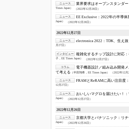
光伝送技
業界要求はオープンスタンダー
ニュース
Times Japan）
（2022年12月28日）
“異端児
改革、執
EE Exclusive：
2022年の半導
ニュース
Japan）
（2022年12月28日）
イノベー
2022年12月27日
JASA発
electronica 2022：
TDK、生え
ニュース
IHSア
月27日）
「英語に
複雑化するチップ設計に対応：
インタビュー
ための新
子，EE Times Japan）
（2022年12月27日）
電子機器設計／組み込み開発メ
コラム
て考える
（半田翔希，EE Times Japan）
（2022年12月
FRAMとReRAMに高い注目度
ニュース
12月27日）
おいしいマグロを届けたい！：
ニュース
Japan）
（2022年12月27日）
2022年12月26日
京都大学とパナソニック：
リチ
ニュース
Japan）
（2022年12月26日）