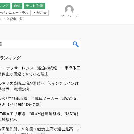
シング
通信
テスト/計測
ーボンニュートラル
展示会
マイページ
全記事一覧
l
ンピューティング
ランキング
IER
He・ナフサ・レジスト逼迫の続報――半導体工
場停止が回避できている理由
ルネサス高崎工場が閉鎖へ 「6インチライン維
持限界」 操業50年
令和8年熊本地震、半導体メーカー工場の対応
状況【8/4 19時10分更新】
27年メモリ市場 DRAMは逼迫継続、NANDは
供給緩和へ
村田製作所、26年度1Qは売上高が過去最高 デ