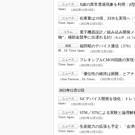
X線の異常透過現象を利用：
β
ニュース
Japan）
（2022年12月13日）
在庫量は10倍、ZEBも実現へ：
ニュース
Times Japan）
（2022年12月13日）
電子機器設計／組み込み開発メ
コラム
物“」補助金競争に出遅れるEU
（永山準，EE Time
福田昭のデバイス通信（376）
連載
昭，EE Times Japan）
（2022年12月13日）
フレキシブルCMOS回路の実現
ニュース
Times Japan）
（2022年12月13日）
「優位性の維持は困難」とアナ
ニュース
（Alan Patterson，EE Times）
（2022年12月13日）
2022年12月12日
SiCデバイス開発を強化：
トレ
ニュース
Japan）
（2022年12月12日）
STM／STSによる実験と論理解
ニュース
Times Japan）
（2022年12月12日）
生産能力の拡張も予定：
「会津
ニュース
Times Japan）
（2022年12月12日）