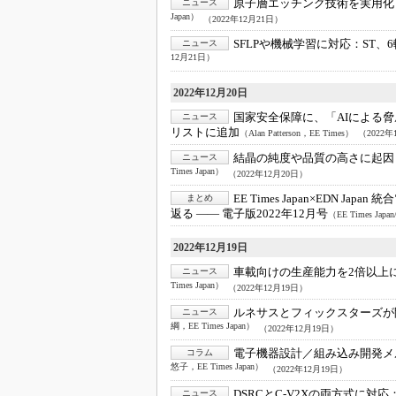
原子層エッチング技術を実用化
ニュース
Japan）
（2022年12月21日）
SFLPや機械学習に対応：
ST、
ニュース
12月21日）
2022年12月20日
国家安全保障に、「AIによる
ニュース
リストに追加
（Alan Patterson，EE Times）
（2022年
結晶の純度や品質の高さに起因
ニュース
Times Japan）
（2022年12月20日）
EE Times Japan×EDN Japan
まとめ
返る ―― 電子版2022年12月号
（EE Times Japan
2022年12月19日
車載向けの生産能力を2倍以上
ニュース
Times Japan）
（2022年12月19日）
ルネサスとフィックスターズが
ニュース
綱，EE Times Japan）
（2022年12月19日）
電子機器設計／組み込み開発メ
コラム
悠子，EE Times Japan）
（2022年12月19日）
DSRCとC-V2Xの両方式に対応
ニュース