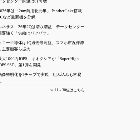
ータセンター関連は81％増
2026年は「2nm商用化元年」 Panther Lake搭載
PCなど最新機を分解
ルネサス、26年2Qは増収増益 データセンター
需要強く「供給はパツパツ」
ソニー半導体は1Q過去最高益、スマホ市況停滞
も主要顧客ら拡大
最大1000万IOPS キオクシアが「Super High
IOPS SSD」第1弾を開発
画像鮮明化を1チップで実現 組み込みも容易
に
≫
11～30位はこちら