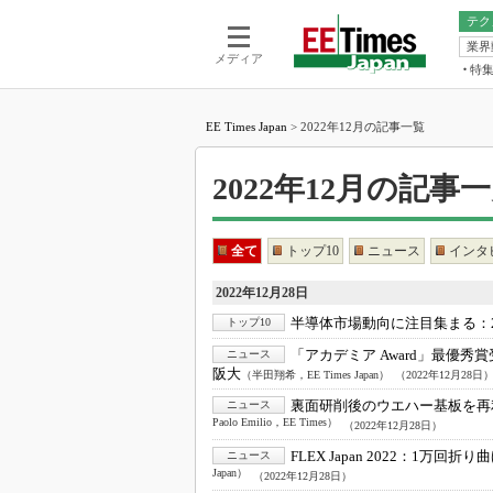
テク
業界
電池／エネル
ア
メディア
特
メ
福田昭の
LS
EE Times Japan
>
2022年12月の記事一覧
福田昭の
マ
湯之上隆
2022年12月の記事一覧 -
FP
大山聡の
大原雄介
ック
全て
トップ10
ニュース
インタ
リタイア
2022年12月28日
学漂流記
半導体市場動向に注目集まる：
トップ10
世界を「
「アカデミア Award」最優秀
ニュース
踊るバズワ
阪大
（半田翔希，EE Times Japan）
（2022年12月28日
Buzzwo
裏面研削後のウエハー基板を再
ニュース
この10
Paolo Emilio，EE Times）
（2022年12月28日）
で起こる
FLEX Japan 2022：
1万回折り曲
ニュース
製品分解
Japan）
（2022年12月28日）