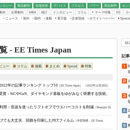
ノロジー
製品解剖
先端技術
デバイス
プロセス
パワー
部品材料
セン
動向
企業動向
統計
インタビュー
コラム
テーマ特集
カ
M&A
5G
ギー
ナログ
無線
集
ニュース
海外
国内
連載
電子版
読者登録
ホワイトペーパー
Specia
フィジカルAI
IoT・エッジコ
モリ
EXPO
Microchip情報
ストレージ通信
EE Times Japan×EDN Japan統合電
エッジAI
子版
I
SEMICON Japan
デバイス通信
パワーエレクトロニクス
電子ブックレット
イコン
CEATEC
のナノフォーカス
半導体後工程
 EE Times Japan
GA
EdgeTech＋
業界スコープ
読者調査（EE Times Research）
記事
TECHNO-FRONT
のエレ・組み込みプレイバ
カーボンニュートラル
ビュー
コラム
連載
まとめ
Special
特集
人とくるま展
IoT
直前エンジニアの社会人大
電源設計（EDN Japan）
2022年の記事ランキング トップ10
（EE Times Japan）
（2022年12月28日）
数字」で回してみよう
エレクトロニクス入門（EDN
賞受賞：
SiCやGaN、ダイヤモンド基板をゆがみなく研磨する技術、
Japan）
ード ～Behind the
）
rd
利用：
音波を使ったリフトオフでウエハーコストを削減
（Maurizio Di
年で起こったこと、次の10年
こと
げても大丈夫、回路を印刷したPETフィルム
（半田翔希，EE Times
で探るアジアの新トレンド