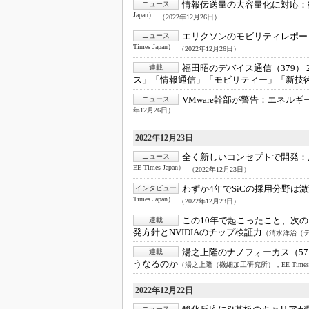
情報伝送量の大容量化に対応：
ニュース
Japan）
（2022年12月26日）
エリクソンのモビリティレポー
ニュース
Times Japan）
（2022年12月26日）
福田昭のデバイス通信（379） 
連載
ス」「情報通信」「モビリティー」「新技
VMware幹部が警告：
エネルギ
ニュース
年12月26日）
2022年12月23日
全く新しいコンセプトで開発：
ニュース
EE Times Japan）
（2022年12月23日）
わずか4年でSiCの採用分野は
インタビュー
Times Japan）
（2022年12月23日）
この10年で起こったこと、次の
連載
発方針とNVIDIAのチップ検証力
（清水洋治（テカナ
湯之上隆のナノフォーカス（5
連載
うなるのか
（湯之上隆（微細加工研究所），EE Times J
2022年12月22日
ニュース