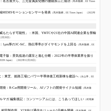
：
名古屋大ら、三元金属炭化物の微細加工に成功
（馬本隆綱，EE Times
6軸MEMSモーションセンサーを発表
（馬本隆綱，EE Times Japan）
（2022年
脅威もたらす可能性」：
米国、YMTCや21社の中国AI関連企業を禁輸
12月20日）
：
1μm厚の3C-SiC、熱伝導率がダイヤモンドを上回る
（馬本隆綱，EE
 統合電子版：
景気低迷の露呈と進む分断：2022年の半導体業界を振り
/EDN Japan）
（2022年12月20日）
に：
東芝、姫路工場にパワー半導体後工程新棟を建設へ
（永山準，EE
開発：
R-Car用開発ツール、AIソフトの開発サイクル短縮
（馬本隆
ルマガ 編集後記：
コンソーシアムには、こうあってほしい
（村尾麻
：
村田製作所、V2X向け通信モジュール2品種を開発
（馬本隆綱，EE