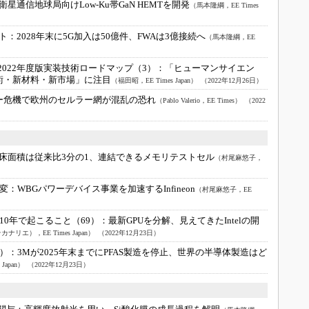
衛星通信地球局向けLow-Ku帯GaN HEMTを開発
（馬本隆綱，EE Times
ト：
2028年末に5G加入は50億件、FWAは3億接続へ
（馬本隆綱，EE
2022年度版実装技術ロードマップ（3）：
「ヒューマンサイエン
術・新材料・新市場」に注目
（福田昭，EE Times Japan）
（2022年12月26日）
ー危機で欧州のセルラー網が混乱の恐れ
（Pablo Valerio，EE Times）
（2022
床面積は従来比3分の1、連結できるメモリテストセル
（村尾麻悠子，
激変：
WBGパワーデバイス事業を加速するInfineon
（村尾麻悠子，EE
10年で起こること（69）：
最新GPUを分解、見えてきたIntelの開
リエ），EE Times Japan）
（2022年12月23日）
7）：
3Mが2025年末までにPFAS製造を停止、世界の半導体製造はど
apan）
（2022年12月23日）