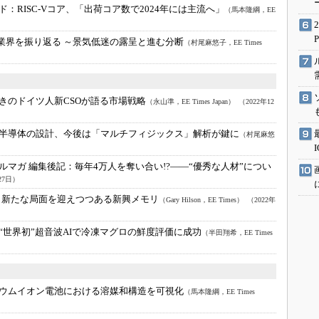
術を知る
ド：
RISC-Vコア、「出荷コア数で2024年には主流へ」
（馬本隆綱，EE
エンジニア”が仕掛けた社内
念の180日
体業界を振り返る ～景気低迷の露呈と進む分断
（村尾麻悠子，EE Times
ションは日本を救うのか
IoT通信
抜きのドイツ人新CSOが語る市場戦略
（永山準，EE Times Japan）
（2022年12
ナリスト「未来展望」
愛されないエンジニア」の
半導体の設計、今後は「マルチフィジックス」解析が鍵に
（村尾麻悠
行動論
ルマガ 編集後記：
毎年4万人を奪い合い!?――“優秀な人材”につい
27日）
：
新たな局面を迎えつつある新興メモリ
（Gary Hilson，EE Times）
（2022年
“世界初”超音波AIで冷凍マグロの鮮度評価に成功
（半田翔希，EE Times
ウムイオン電池における溶媒和構造を可視化
（馬本隆綱，EE Times