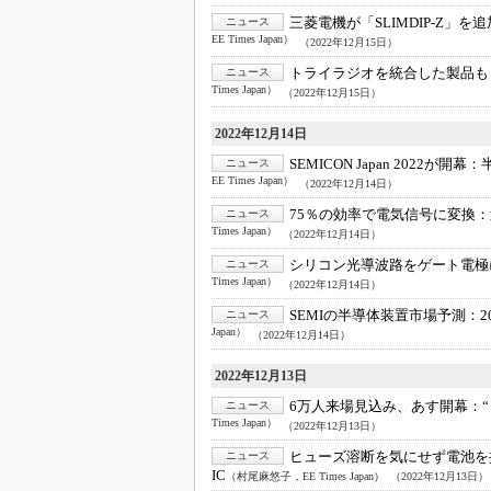
三菱電機が「SLIMDIP-Z」を
ニュース
EE Times Japan）
（2022年12月15日）
トライラジオを統合した製品も
ニュース
Times Japan）
（2022年12月15日）
2022年12月14日
SEMICON Japan 2022が開幕：
ニュース
EE Times Japan）
（2022年12月14日）
75％の効率で電気信号に変換：
ニュース
Times Japan）
（2022年12月14日）
シリコン光導波路をゲート電極
ニュース
Times Japan）
（2022年12月14日）
SEMIの半導体装置市場予測：
ニュース
Japan）
（2022年12月14日）
2022年12月13日
6万人来場見込み、あす開幕：
ニュース
Times Japan）
（2022年12月13日）
ヒューズ溶断を気にせず電池を
ニュース
IC
（村尾麻悠子，EE Times Japan）
（2022年12月13日）