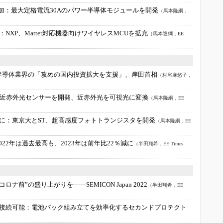
追加：
最大定格電流30Aのパワー半導体モジュールを開発
（馬本隆綱，
：
NXP、Matter対応機器向けワイヤレスMCUを拡充
（馬本隆綱，EE
半導体業界の「攻めの国内投資拡大を支援」、岸田首相
（村尾麻悠子，
近赤外光センサーを開発、近赤外光を可視光に変換
（馬本隆綱，EE
に：
東京大とST、超高感度フォトトランジスタを開発
（馬本隆綱，EE
2022年は過去最高も、2023年は前年比22％減に
（半田翔希，EE Times
“コロナ前”の盛り上がりを――SEMICON Japan 2022
（半田翔希，EE
接続可能：
電池パック組み立てを効率化するセカンドプロテクト