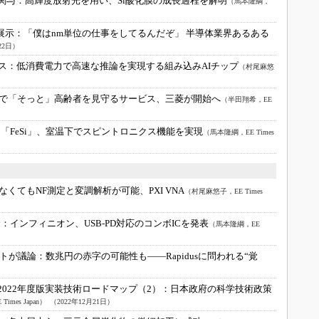
関与：
高輝度放射光を用い、Si酸化膜の成長過程を解明
（馬本隆綱，
Jが展示：
「僕はnm単位の仕事をしてるんだぞ」 半導体業界あるある
22日）
ス：
低消費電力で高速な推論を実現する組み込みAIチップ
（村尾麻悠
で「そっと」高齢者を見守るサービス、三菱が開始へ
（半田翔希，EE
：
「FeSi」、室温下でスピントロニクス機能を実現
（馬本隆綱，EE Times
なくてもNF測定と変調解析が可能、PXI VNA
（村尾麻悠子，EE Times
合：
インフィニオン、USB-PD対応のコンボICを発表
（馬本隆綱，EE
リストが議論：
数兆円の赤字の可能性も――Rapidusに問われる“覚
2022年度版実装技術ロードマップ（2）：
日本政府の科学技術政策
imes Japan）
（2022年12月21日）