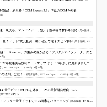
10製品：
新規格「COM Express 3.1」準拠のCOMを発表、
19日）
性：
東大ら、アンバイポーラ型分子性半導体材料を開発
（馬本隆綱，
：
量子ドット2次元配列、微小磁石で電子スピン制御
（馬本隆綱，EE
ル超：
「iCoupler」の生みの親が語る「デジタルアイソレータ」のこ
16日）
2022年度版実装技術ロードマップ（1）：
3年ぶりに更新されたエ
EE Times Japan）
（2022年12月16日）
アの法則」は続く
（村尾麻悠子，EE Times Japan）
（2022年12月16日）
433量子ビットのQPUを発表、IBMの最新開発動向
（Kevin
（2022年12月15日）
：
Cdフリー量子ドットでRGB画素をパターニング
（馬本隆綱，EE Times