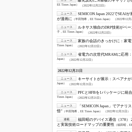
酸化反応にSi基板のキャリアが
EE Times Japan）
（2022年12月22日）
SEMICON Japan 2022でSEA
ニュース
が漫画に
（半田翔希，EE Times Japan）
（2022年12月
ルネサス独自のDRP技術がベー
ニュース
子，EE Times Japan）
（2022年12月22日）
家族の会話のきっかけに：
家電
ニュース
Times Japan）
（2022年12月22日）
省電力の次世代MRAMに応用
ニュース
Japan）
（2022年12月22日）
2022年12月21日
キーサイトが展示：
スペアナが
ニュース
Japan）
（2022年12月21日）
PFCとHFBを1パッケージに統
ニュース
Times Japan）
（2022年12月21日）
「SEMICON Japan」でアナ
ニュース
悟”
（半田翔希，EE Times Japan）
（2022年12月21日）
福田昭のデバイス通信（378） 
連載
と実装技術ロードマップの重要性
（福田昭，EE T