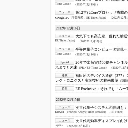
Times Japan）
（2022年12月19日）
第12世代Coreプロセッサ搭載の
ニュース
congatec
（半田翔希，EE Times Japan）
（2022年12月
2022年12月16日
大気下でも高安定、優れた輸送
ニュース
EE Times Japan）
（2022年12月16日）
半導体量子コンピュータ実現へ
ニュース
Times Japan）
（2022年12月16日）
20年で出荷実績50億チャンネ
Special
れまでと未来
（PR／EE Times Japan）
（2022年12月
福田昭のデバイス通信（377） 
連載
レクトロニクスと実装技術の将来展望
（福田昭，
EE Exclusive：
それでも「ムー
特集
2022年12月15日
次世代量子システムの詳細も：
ニュース
Krewell（Principal Analyst,Tirias Research），EE Times）
次世代高効率ディスプレイ向け
ニュース
Japan）
（2022年12月15日）