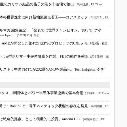
型酸化ガリウム結晶の格子欠陥を非破壊で検出
（馬本隆綱，EE Times
本格世界進出に向け新物流拠点着工――コアスタッフ
（半田翔希，EE
ルマガ 編集後記：
「発表では世界チャンピオン、実行では“小
s Japan）
（2022年12月13日）
：
AMDが開発した第4世代EPYCプロセッサのCXLメモリ拡張
（福田
へ：
n型ポリマー半導体薄膜を作製、FETの動作を確認
（馬本隆綱，EE
リスト：
中国YMTCが232層NANDを製品化、TechInsightsが分析
ックス、韓国SKとパワー半導体事業協業で基本合意
（永山準，EE Times
析で：
BaNiS2で、電子ネマティック状態の存在を発見
（馬本隆綱，EE
は戦略的拠点」として積極的に投資、onsemi CEO
（村尾麻悠子，EE