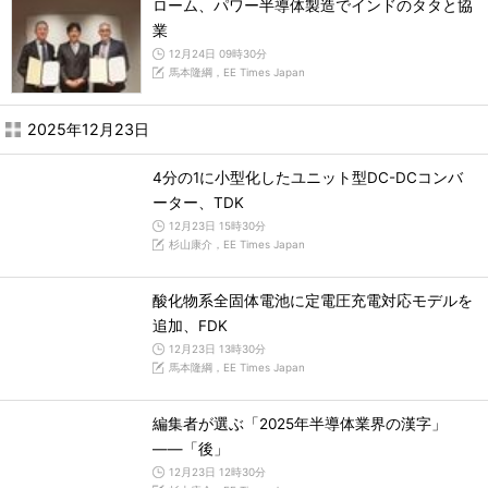
ローム、パワー半導体製造でインドのタタと協
業
12月24日 09時30分
馬本隆綱，EE Times Japan
2025年12月23日
4分の1に小型化したユニット型DC-DCコンバ
ーター、TDK
12月23日 15時30分
杉山康介，EE Times Japan
酸化物系全固体電池に定電圧充電対応モデルを
追加、FDK
12月23日 13時30分
馬本隆綱，EE Times Japan
編集者が選ぶ「2025年半導体業界の漢字」
――「後」
12月23日 12時30分