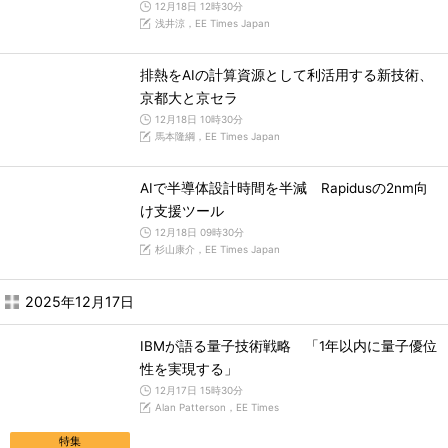
12月18日 12時30分
浅井涼，EE Times Japan
排熱をAIの計算資源として利活用する新技術、
京都大と京セラ
12月18日 10時30分
馬本隆綱，EE Times Japan
AIで半導体設計時間を半減 Rapidusの2nm向
け支援ツール
12月18日 09時30分
杉山康介，EE Times Japan
2025年12月17日
IBMが語る量子技術戦略 「1年以内に量子優位
性を実現する」
12月17日 15時30分
Alan Patterson，EE Times
特集