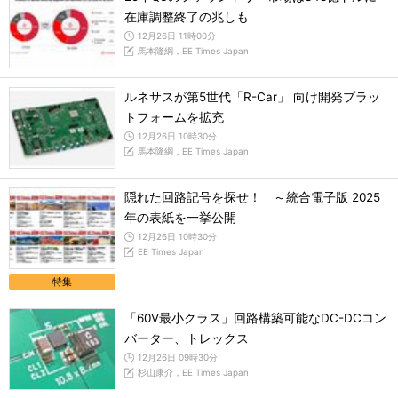
在庫調整終了の兆しも
12月26日 11時00分
馬本隆綱，EE Times Japan
ルネサスが第5世代「R-Car」 向け開発プラッ
トフォームを拡充
12月26日 10時30分
馬本隆綱，EE Times Japan
隠れた回路記号を探せ！ ～統合電子版 2025
年の表紙を一挙公開
12月26日 10時30分
EE Times Japan
特集
「60V最小クラス」回路構築可能なDC-DCコン
バーター、トレックス
12月26日 09時30分
杉山康介，EE Times Japan