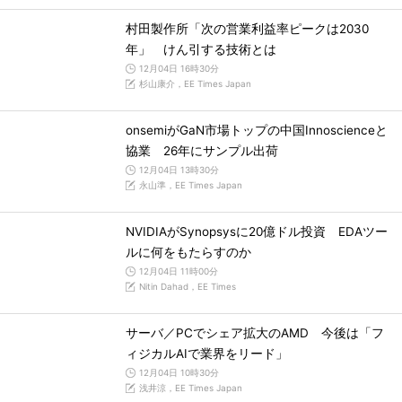
村田製作所「次の営業利益率ピークは2030
年」 けん引する技術とは
12月04日 16時30分
杉山康介，EE Times Japan
onsemiがGaN市場トップの中国Innoscienceと
協業 26年にサンプル出荷
12月04日 13時30分
永山準，EE Times Japan
NVIDIAがSynopsysに20億ドル投資 EDAツー
ルに何をもたらすのか
12月04日 11時00分
Nitin Dahad，EE Times
サーバ／PCでシェア拡大のAMD 今後は「フ
ィジカルAIで業界をリード」
12月04日 10時30分
浅井涼，EE Times Japan