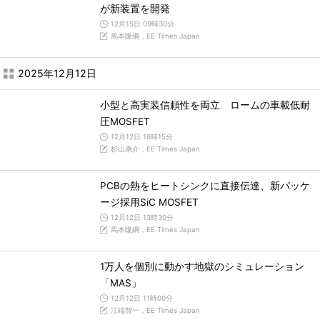
が新装置を開発
12月15日 09時30分
馬本隆綱，EE Times Japan
2025年12月12日
小型と高実装信頼性を両立 ロームの車載低耐
圧MOSFET
12月12日 16時15分
杉山康介，EE Times Japan
PCBの熱をヒートシンクに直接伝達、新パッケ
ージ採用SiC MOSFET
12月12日 13時30分
馬本隆綱，EE Times Japan
1万人を個別に動かす地獄のシミュレーション
「MAS」
12月12日 11時00分
江端智一，EE Times Japan