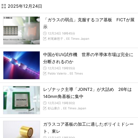
2025年12月24日
「ガラスの弱点」克服するコア基板 FICTが展
示
12月24日 16時45分
村尾麻悠子，EE Times Japan
中国がEUV試作機 世界の半導体市場は完全に
分断されるのか
12月24日 15時55分
Pablo Valerio，EE Times
レゾナック主導「JOINT2」が大詰め 26年は
140mm角基板に集中
12月24日 15時30分
杉山康介，EE Times Japan
ガラスコア基板の加工に適したポリイミドシー
ト、東レ
12月24日 13時30分