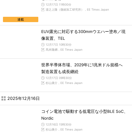
12月17日 11時00分
湯之上隆（微細加工研究所），EE Times Japan
連載
EUV露光に対応する300mmウエハー塗布／現
像装置、TEL
12月17日 10時30分
馬本隆綱，EE Times Japan
世界半導体市場、2029年に1兆米ドル規模へ
製造装置も成長継続
12月17日 09時30分
杉山康介，EE Times Japan
2025年12月16日
コイン電池で駆動する低電圧な小型BLE SoC、
Nordic
12月16日 15時30分
杉山康介，EE Times Japan