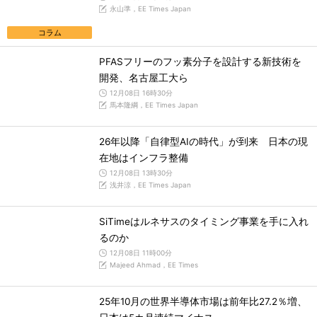
永山準，EE Times Japan
コラム
PFASフリーのフッ素分子を設計する新技術を
開発、名古屋工大ら
12月08日 16時30分
馬本隆綱，EE Times Japan
26年以降「自律型AIの時代」が到来 日本の現
在地はインフラ整備
12月08日 13時30分
浅井涼，EE Times Japan
SiTimeはルネサスのタイミング事業を手に入れ
るのか
12月08日 11時00分
Majeed Ahmad，EE Times
25年10月の世界半導体市場は前年比27.2％増、