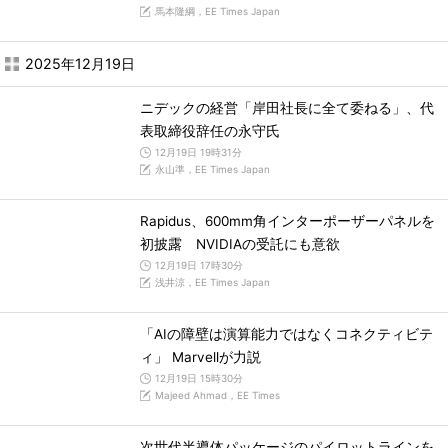
馬本隆綱，EE Times Japan
2025年12月19日
ニデックの経営「岸田社長に全て委ねる」、代
表取締役辞任の永守氏
12月19日 19時31分
永山準，EE Times Japan
Rapidus、600mm角インターポーザーパネルを
初披露 NVIDIAの受託にも意欲
12月19日 17時30分
浅井涼，EE Times Japan
「AIの障壁は演算能力ではなくコネクティビテ
ィ」 Marvellが力説
12月19日 15時30分
Majeed Ahmad，EE Times
次世代半導体パッケージのパイロットラインを