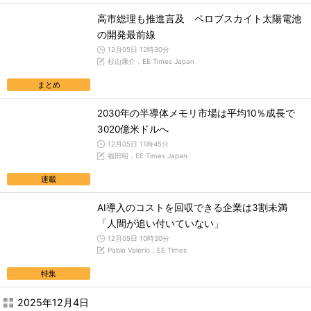
高市総理も推進言及 ペロブスカイト太陽電池
の開発最前線
12月05日 12時30分
杉山康介，EE Times Japan
まとめ
2030年の半導体メモリ市場は平均10％成長で
3020億米ドルへ
12月05日 11時45分
福田昭，EE Times Japan
連載
AI導入のコストを回収できる企業は3割未満
「人間が追い付いていない」
12月05日 10時30分
Pablo Valerio，EE Times
特集
2025年12月4日