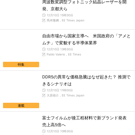
周波数変調型フォトニック結晶レーザーを開
発、京都大ら
12月10日 15時30分
馬本隆綱，EE Times Japan
自由市場から国家主導へ 米国政府の「アメと
ムチ」で変貌する半導体業界
12月10日 13時30分
Pablo Valerio，EE Times
特集
DDR5の異常な価格急騰はなぜ起きた？ 推測で
きるシナリオは
12月10日 11時00分
大原雄介，EE Times Japan
連載
富士フイルムが後工程材料で新ブランド発表
売上高5倍へ
12月10日 10時30分