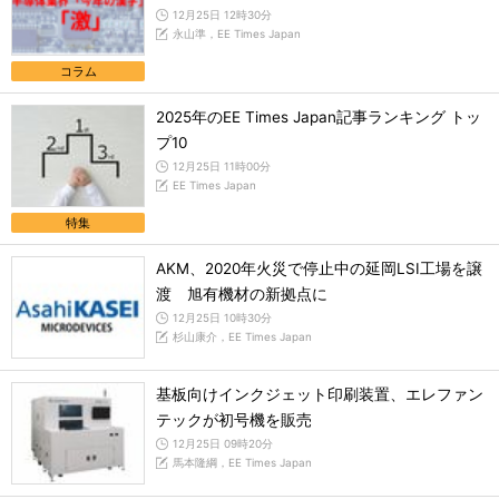
12月25日 12時30分
永山準，EE Times Japan
コラム
2025年のEE Times Japan記事ランキング トッ
プ10
12月25日 11時00分
EE Times Japan
特集
AKM、2020年火災で停止中の延岡LSI工場を譲
渡 旭有機材の新拠点に
12月25日 10時30分
杉山康介，EE Times Japan
基板向けインクジェット印刷装置、エレファン
テックが初号機を販売
12月25日 09時20分
馬本隆綱，EE Times Japan