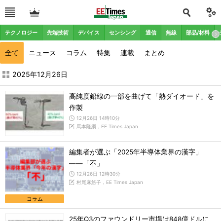
テクノロジー
先端技術
デバイス
センシング
通信
無線
部品/材料
全て
ニュース
コラム
特集
連載
まとめ
2025年12月の記事一覧 - EE Times Japan
2025年12月26日
高純度鉛線の一部を曲げて「熱ダイオード」を
作製
12月26日 14時10分
馬本隆綱，EE Times Japan
編集者が選ぶ「2025年半導体業界の漢字」
――「不」
12月26日 12時30分
村尾麻悠子，EE Times Japan
コラム
25年Q3のファウンドリー市場は848億ドルに