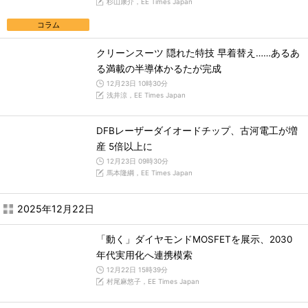
杉山康介，EE Times Japan
コラム
クリーンスーツ 隠れた特技 早着替え……あるあ
る満載の半導体かるたが完成
12月23日 10時30分
浅井涼，EE Times Japan
DFBレーザーダイオードチップ、古河電工が増
産 5倍以上に
12月23日 09時30分
馬本隆綱，EE Times Japan
2025年12月22日
「動く」ダイヤモンドMOSFETを展示、2030
年代実用化へ連携模索
12月22日 15時39分
村尾麻悠子，EE Times Japan