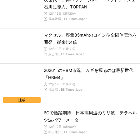
石川に導入、TOPPAN
12月19日 13時30分
馬本隆綱，EE Times Japan
マクセル、容量35mAhのコイン型全固体電池を
開発 従来比4倍
12月19日 11時30分
永山準，EE Times Japan
2026年のHBM市況、カギを握るのは最新世代
「HBM4」
12月19日 11時00分
福田昭，EE Times Japan
連載
6Gで活躍期待 日本高周波のミリ波、テラヘル
ツ波パワーメーター
12月19日 10時00分
杉山康介，EE Times Japan