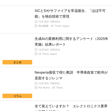
SiCとSiやサファイアを常温接合、「ほぼ不可
能」を独自技術で実現
12月16日 13時30分
馬本隆綱，EE Times Japan
生成AIの業務利用に関するアンケート（2025年
実施）結果レポート
12月16日 12時30分
EE Times Japan
まとめ
Nexperia接収で得た教訓 半導体政策で欧州が
直面するジレンマ
12月16日 11時00分
Pat Brans，EE Times
コラム
全て覚えていますか？ エレクトロニクス業界