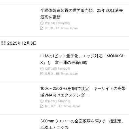
半導体製造装置の世界販売額、25年3Qは過去
最高を更新
12月04日 09時30分
永山準，EE Times Japan
2025年12月3日
LLMの1ビット量子化、エッジ対応「MONAKA-
X」も 富士通の最新戦略
12月03日 15時30分
浅井涼，EE Times Japan
100k～250GHzを1回で測定 キーサイトの高帯
域VNA向けエクステンダー
12月03日 14時30分
杉山康介，EE Times Japan
300mmウエハーの全面膜厚を5秒で一括測定、
浜松ホトニクス