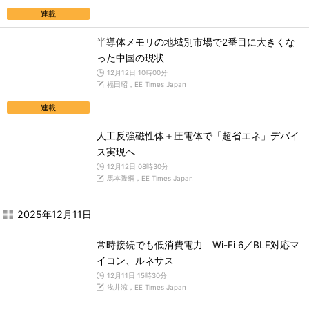
連載
半導体メモリの地域別市場で2番目に大きくな
った中国の現状
12月12日 10時00分
福田昭，EE Times Japan
連載
人工反強磁性体＋圧電体で「超省エネ」デバイ
ス実現へ
12月12日 08時30分
馬本隆綱，EE Times Japan
2025年12月11日
常時接続でも低消費電力 Wi-Fi 6／BLE対応マ
イコン、ルネサス
12月11日 15時30分
浅井涼，EE Times Japan