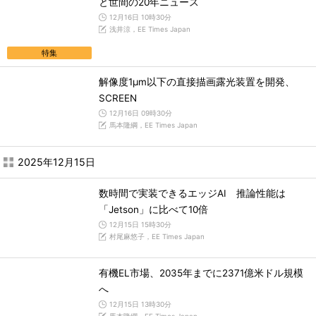
と世間の20年ニュース
12月16日 10時30分
浅井涼，EE Times Japan
特集
解像度1μm以下の直接描画露光装置を開発、
SCREEN
12月16日 09時30分
馬本隆綱，EE Times Japan
2025年12月15日
数時間で実装できるエッジAI 推論性能は
「Jetson」に比べて10倍
12月15日 15時30分
村尾麻悠子，EE Times Japan
有機EL市場、2035年までに2371億米ドル規模
へ
12月15日 13時30分