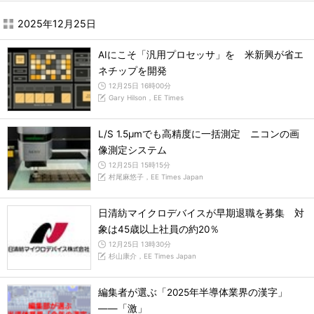
2025年12月25日
AIにこそ「汎用プロセッサ」を 米新興が省エ
ネチップを開発
12月25日 16時00分
Gary Hilson，EE Times
L/S 1.5μmでも高精度に一括測定 ニコンの画
像測定システム
12月25日 15時15分
村尾麻悠子，EE Times Japan
日清紡マイクロデバイスが早期退職を募集 対
象は45歳以上社員の約20％
12月25日 13時30分
杉山康介，EE Times Japan
編集者が選ぶ「2025年半導体業界の漢字」
――「激」