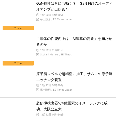
GaN特性は音にも効く？ GaN FETのオーディ
オアンプが出始めた
12月22日 12時30分
杉山康介，EE Times Japan
コラム
半導体の性能向上は「AI演算の需要」を満たせ
るのか
12月22日 11時00分
Stefani Munoz，EE Times
コラム
原子層レベルで超精密に加工、サムコの原子層
エッチング装置
12月22日 10時30分
馬本隆綱，EE Times Japan
超伝導検出器で4億画素のイメージングに成
功、大阪公立大
12月22日 09時30分