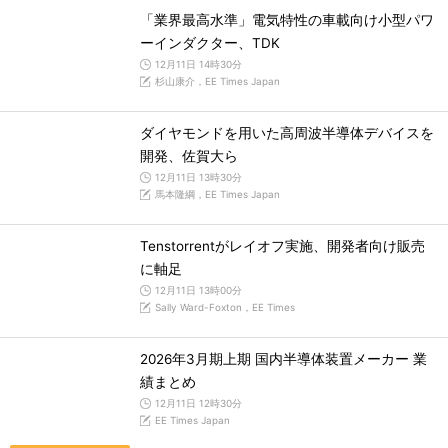
「業界最高水準」電気特性の車載向け小型パワ
ーインダクター、TDK
12月11日 14時30分
杉山康介，EE Times Japan
ダイヤモンドを用いた高周波半導体デバイスを
開発、佐賀大ら
12月11日 13時30分
馬本隆綱，EE Times Japan
Tenstorrentがレイオフ実施、開発者向け販売
に軸足
12月11日 13時00分
Sally Ward-Foxton，EE Times
2026年3月期上期 国内半導体装置メーカー 業
績まとめ
12月11日 12時30分
EE Times Japan