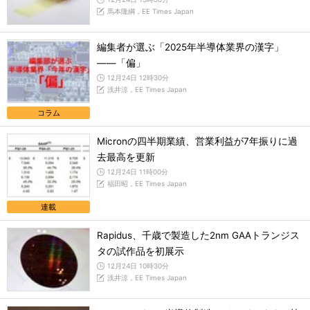
馬本隆綱，EE Times Japan
編集者が選ぶ「2025年半導体業界の漢字」
――「偏」
12月24日 12時30分
浅井涼，EE Times Japan
コラム
Micronの四半期業績、営業利益が7年振りに過
去最高を更新
12月24日 11時00分
福田昭，EE Times Japan
連載
Rapidus、千歳で製造した2nm GAAトランジス
タの試作品を初展示
12月24日 10時30分
浅井涼，EE Times Japan