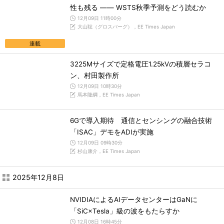
性も残る ―― WSTS秋季予測をどう読むか
12月09日 11時00分
大山聡（グロスバーグ），EE Times Japan
連載
3225Mサイズで定格電圧1.25kVの積層セラコ
ン、村田製作所
12月09日 10時30分
馬本隆綱，EE Times Japan
6Gで導入期待 通信とセンシングの融合技術
「ISAC」デモをADIが実施
12月09日 09時30分
杉山康介，EE Times Japan
2025年12月8日
NVIDIAによるAIデータセンターはGaNに
「SiC×Tesla」級の波をもたらすか
12月08日 16時45分