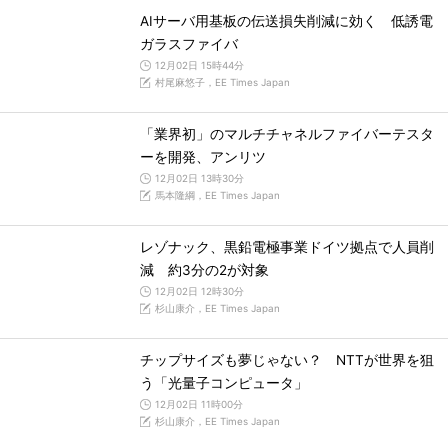
AIサーバ用基板の伝送損失削減に効く 低誘電
ガラスファイバ
12月02日 15時44分
村尾麻悠子，EE Times Japan
「業界初」のマルチチャネルファイバーテスタ
ーを開発、アンリツ
12月02日 13時30分
馬本隆綱，EE Times Japan
レゾナック、黒鉛電極事業ドイツ拠点で人員削
減 約3分の2が対象
12月02日 12時30分
杉山康介，EE Times Japan
チップサイズも夢じゃない？ NTTが世界を狙
う「光量子コンピュータ」
12月02日 11時00分
杉山康介，EE Times Japan