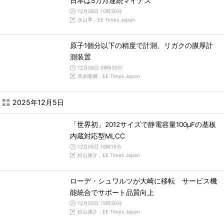
日本は5カ月連続マイナス
12月08日 10時30分
永山準，EE Times Japan
原子1個分以下の精度で計測、リガクの膜厚計
測装置
12月08日 09時30分
馬本隆綱，EE Times Japan
2025年12月5日
「世界初」2012サイズで静電容量100μFの基板
内蔵対応型MLCC
12月05日 16時15分
杉山康介，EE Times Japan
ローデ・シュワルツが大崎に移転 サービス機
能統合でサポート品質向上
12月05日 15時30分
杉山康介，EE Times Japan