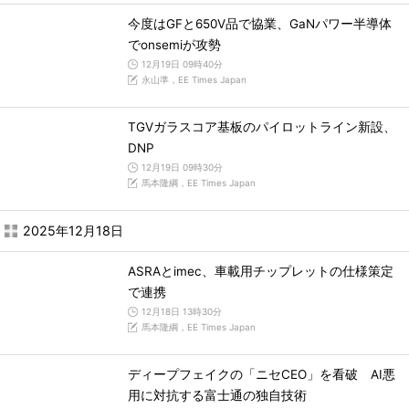
今度はGFと650V品で協業、GaNパワー半導体
でonsemiが攻勢
12月19日 09時40分
永山準，EE Times Japan
TGVガラスコア基板のパイロットライン新設、
DNP
12月19日 09時30分
馬本隆綱，EE Times Japan
2025年12月18日
ASRAとimec、車載用チップレットの仕様策定
で連携
12月18日 13時30分
馬本隆綱，EE Times Japan
ディープフェイクの「ニセCEO」を看破 AI悪
用に対抗する富士通の独自技術