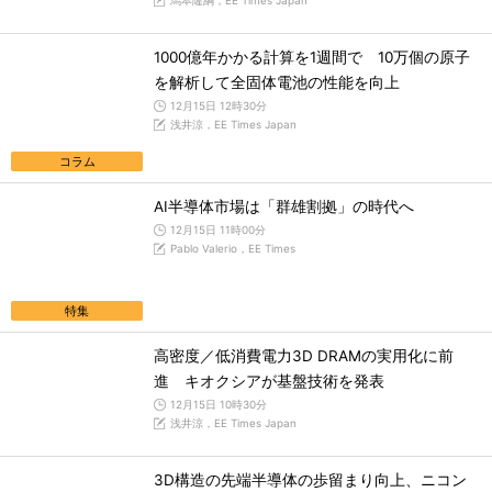
馬本隆綱，EE Times Japan
1000億年かかる計算を1週間で 10万個の原子
を解析して全固体電池の性能を向上
12月15日 12時30分
浅井涼，EE Times Japan
コラム
AI半導体市場は「群雄割拠」の時代へ
12月15日 11時00分
Pablo Valerio，EE Times
特集
高密度／低消費電力3D DRAMの実用化に前
進 キオクシアが基盤技術を発表
12月15日 10時30分
浅井涼，EE Times Japan
3D構造の先端半導体の歩留まり向上、ニコン