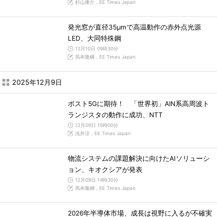
杉山康介，EE Times Japan
発光窓が直径35μmで高温動作の赤外点光源
LED、大同特殊鋼
12月10日 09時30分
馬本隆綱，EE Times Japan
2025年12月9日
ポスト5Gに期待！ 「世界初」AlN系高周波ト
ランジスタの動作に成功、NTT
12月09日 15時00分
浅井涼，EE Times Japan
物流システムの課題解決に向けたAIソリューシ
ョン、キオクシアが発表
12月09日 14時30分
馬本隆綱，EE Times Japan
2026年半導体市場、成長は視野に入るが不確実