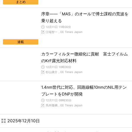
まとめ
序章――「MAS」のオールで博士課程の荒波を
乗り超える
12月11日 11時00分
江端智一，EE Times Japan
連載
カラーフィルター微細化に貢献 富士フイルム
のKrF露光対応材料
12月11日 10時30分
杉山康介，EE Times Japan
1.4nm世代に対応、回路線幅10nmのNIL用テン
プレートをDNPが開発
12月11日 09時30分
馬本隆綱，EE Times Japan
2025年12月10日