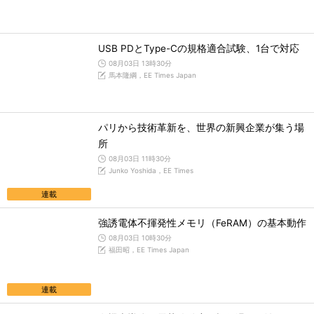
USB PDとType-Cの規格適合試験、1台で対応
08月03日 13時30分
馬本隆綱，EE Times Japan
パリから技術革新を、世界の新興企業が集う場
所
08月03日 11時30分
Junko Yoshida，EE Times
連載
強誘電体不揮発性メモリ（FeRAM）の基本動作
08月03日 10時30分
福田昭，EE Times Japan
連載