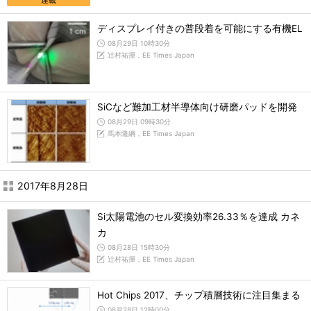
連載
ディスプレイ付きの普段着を可能にする有機EL
08月29日 10時30分
辻村祐揮，EE Times Japan
SiCなど難加工材半導体向け研磨パッドを開発
08月29日 09時30分
馬本隆綱，EE Times Japan
2017年8月28日
Si太陽電池のセル変換効率26.33％を達成 カネ
カ
08月28日 15時30分
辻村祐揮，EE Times Japan
Hot Chips 2017、チップ積層技術に注目集まる
08月28日 12時00分