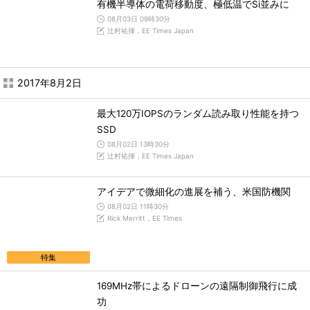
有機半導体の電荷移動度、極低温でSi並みに
08月03日 09時30分
辻村祐揮，EE Times Japan
2017年8月2日
最大120万IOPSのランダム読み取り性能を持つ
SSD
08月02日 13時30分
辻村祐揮，EE Times Japan
アイデアで微細化の進展を補う、米国防機関
08月02日 11時30分
Rick Merritt，EE Times
特集
169MHz帯によるドローンの遠隔制御飛行に成
功