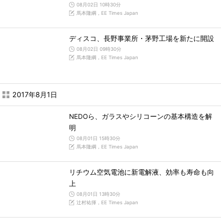
08月02日 10時30分
馬本隆綱，EE Times Japan
ディスコ、長野事業所・茅野工場を新たに開設
08月02日 09時30分
馬本隆綱，EE Times Japan
2017年8月1日
NEDOら、ガラスやシリコーンの基本構造を解
明
08月01日 15時30分
馬本隆綱，EE Times Japan
リチウム空気電池に新電解液、効率も寿命も向
上
08月01日 13時30分
辻村祐揮，EE Times Japan