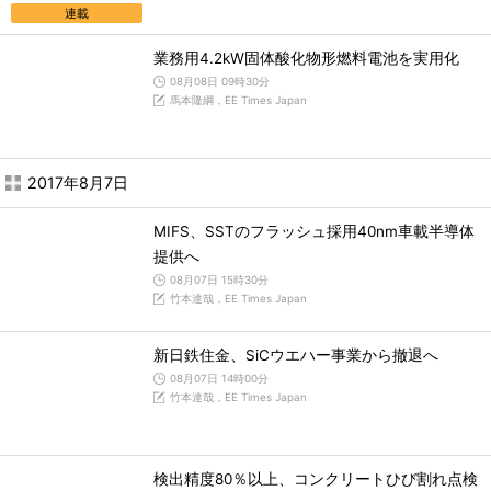
連載
業務用4.2kW固体酸化物形燃料電池を実用化
08月08日 09時30分
馬本隆綱，EE Times Japan
2017年8月7日
MIFS、SSTのフラッシュ採用40nm車載半導体
提供へ
08月07日 15時30分
竹本達哉，EE Times Japan
新日鉄住金、SiCウエハー事業から撤退へ
08月07日 14時00分
竹本達哉，EE Times Japan
検出精度80％以上、コンクリートひび割れ点検