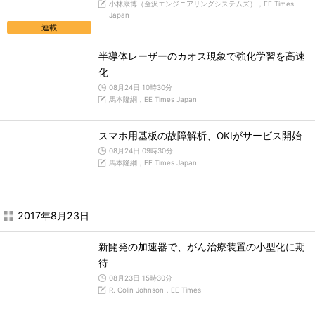
小林康博（金沢エンジニアリングシステムズ），EE Times
Japan
連載
半導体レーザーのカオス現象で強化学習を高速
化
08月24日 10時30分
馬本隆綱，EE Times Japan
スマホ用基板の故障解析、OKIがサービス開始
08月24日 09時30分
馬本隆綱，EE Times Japan
2017年8月23日
新開発の加速器で、がん治療装置の小型化に期
待
08月23日 15時30分
R. Colin Johnson，EE Times