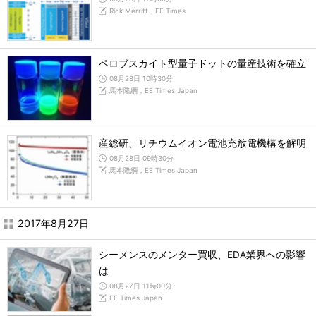
Rick Merritt，EE Times
ペロブスカイト型量子ドットの量産技術を確立
08月28日 10時30分
馬本隆綱，EE Times Japan
産総研、リチウムイオン電池充放電機構を解明
08月28日 09時30分
馬本隆綱，EE Times Japan
2017年8月27日
シーメンスのメンター買収、EDA業界への影響
は
08月27日 11時00分
EE Times Japan