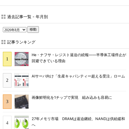
過去記事一覧 - 年月別
移動
記事ランキング
He・ナフサ・レジスト逼迫の続報――半導体工場停止が
回避できている理由
AIサーバ向け「生産キャパシティー超える受注」ローム
画像鮮明化を1チップで実現 組み込みも容易に
27年メモリ市場 DRAMは逼迫継続、NANDは供給緩和
へ