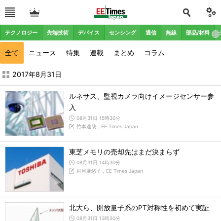
テクノロジー
先端技術
デバイス
センシング
通信
無線
部品/材料
全て
ニュース
特集
連載
まとめ
コラム
2017年8月の記事一覧 - EE Times Japan
2017年8月31日
ルネサス、監視カメラ向けイメージセンサー参
入
08月31日 15時30分
竹本達哉，EE Times Japan
東芝メモリの売却先はまだ決まらず
08月31日 14時30分
村尾麻悠子，EE Times Japan
北大ら、開放量子系のPT対称性を初めて実証
08月31日 13時30分