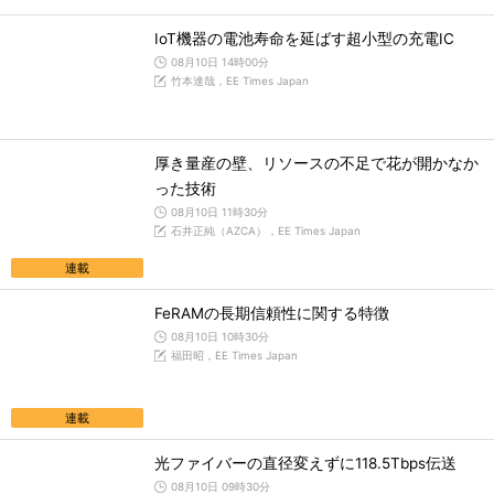
IoT機器の電池寿命を延ばす超小型の充電IC
08月10日 14時00分
竹本達哉，EE Times Japan
厚き量産の壁、リソースの不足で花が開かなか
った技術
08月10日 11時30分
石井正純（AZCA），EE Times Japan
連載
FeRAMの長期信頼性に関する特徴
08月10日 10時30分
福田昭，EE Times Japan
連載
光ファイバーの直径変えずに118.5Tbps伝送
08月10日 09時30分