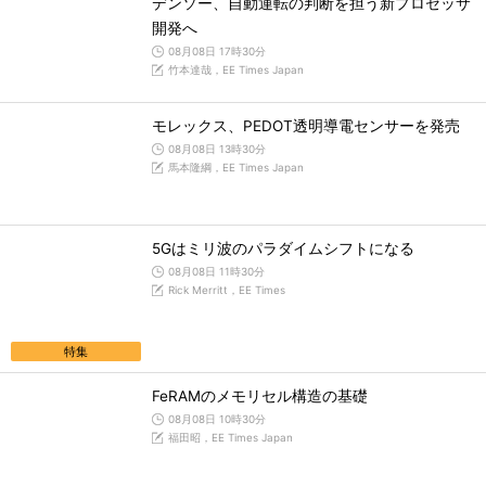
デンソー、自動運転の判断を担う新プロセッサ
開発へ
08月08日 17時30分
竹本達哉，EE Times Japan
モレックス、PEDOT透明導電センサーを発売
08月08日 13時30分
馬本隆綱，EE Times Japan
5Gはミリ波のパラダイムシフトになる
08月08日 11時30分
Rick Merritt，EE Times
特集
FeRAMのメモリセル構造の基礎
08月08日 10時30分
福田昭，EE Times Japan