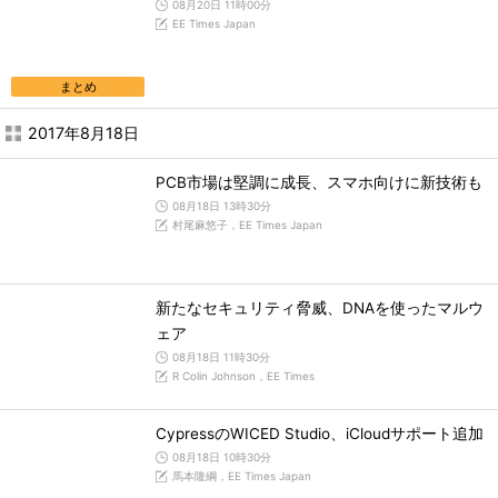
08月20日 11時00分
EE Times Japan
まとめ
2017年8月18日
PCB市場は堅調に成長、スマホ向けに新技術も
08月18日 13時30分
村尾麻悠子，EE Times Japan
新たなセキュリティ脅威、DNAを使ったマルウ
ェア
08月18日 11時30分
R Colin Johnson，EE Times
CypressのWICED Studio、iCloudサポート追加
08月18日 10時30分
馬本隆綱，EE Times Japan