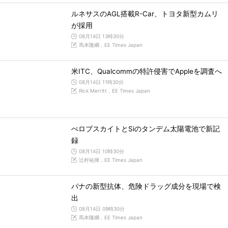
ルネサスのAGL搭載R-Car、トヨタ新型カムリ
が採用
08月14日 13時30分
馬本隆綱，EE Times Japan
米ITC、Qualcommの特許侵害でAppleを調査へ
08月14日 11時30分
Rick Merritt，EE Times Japan
ぺロブスカイトとSiのタンデム太陽電池で新記
録
08月14日 10時30分
辻村祐揮，EE Times Japan
パナの新型抗体、危険ドラッグ成分を現場で検
出
08月14日 09時30分
馬本隆綱，EE Times Japan