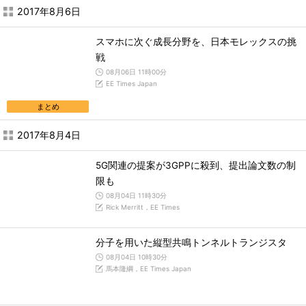
2017年8月6日
スマホに次ぐ成長分野を、日本モレックスの挑
戦
08月06日 11時00分
EE Times Japan
まとめ
2017年8月4日
5G関連の提案が3GPPに殺到、提出論文数の制
限も
08月04日 11時30分
Rick Merritt，EE Times
分子を用いた縦型共鳴トンネルトランジスタ
08月04日 10時30分
馬本隆綱，EE Times Japan