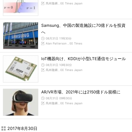
馬本隆綱，EE Times Japan
Samsung、中国の製造施設に70億ドルを投資
へ
08月31日 11時30分
Alan Patterson，EE Times
IoT機器向け、KDDIが小型LTE通信モジュール
08月31日 10時30分
馬本隆綱，EE Times Japan
AR/VR市場、2021年には2150億ドル規模に
08月31日 09時30分
馬本隆綱，EE Times Japan
2017年8月30日