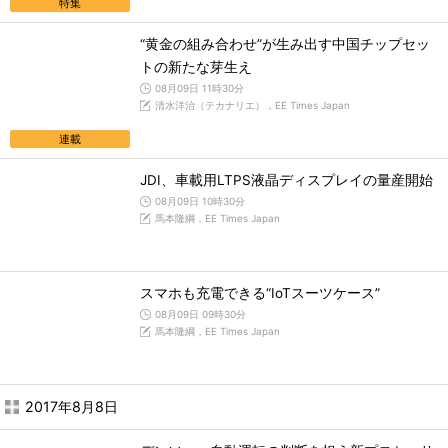
特集
“黄金の組み合わせ”が生み出す中国チップセッ
トの新たな芽生え
08月09日 11時30分
清水洋治（テカナリエ），EE Times Japan
連載
JDI、車載用LTPS液晶ディスプレイの量産開始
08月09日 10時30分
馬本隆綱，EE Times Japan
スマホも充電できる“IoTスーツケース”
08月09日 09時30分
馬本隆綱，EE Times Japan
2017年8月8日