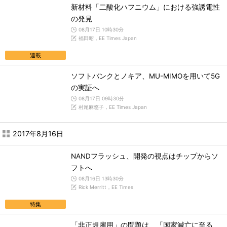
新材料「二酸化ハフニウム」における強誘電性
の発見
08月17日 10時30分
福田昭，EE Times Japan
連載
ソフトバンクとノキア、MU-MIMOを用いて5G
の実証へ
08月17日 09時30分
村尾麻悠子，EE Times Japan
2017年8月16日
NANDフラッシュ、開発の視点はチップからソ
フトへ
08月16日 13時30分
Rick Merritt，EE Times
特集
「非正規雇用」の問題は、「国家滅亡に至る