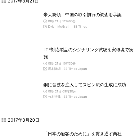
2017年8月21日
米大統領、中国の取引慣行の調査を承認
08月21日 12時00分
Dylan McGrath，EE Times
LTE対応製品のシグナリング試験を実環境で実
施
08月21日 10時30分
馬本隆綱，EE Times Japan
銅に音波を注入してスピン流の生成に成功
08月21日 09時30分
竹本達哉，EE Times Japan
2017年8月20日
「日本の顧客のために」を貫き通す商社