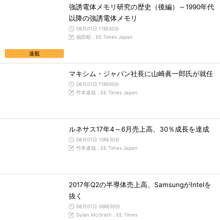
強誘電体メモリ研究の歴史（後編）～1990年代
以降の強誘電体メモリ
08月01日 11時30分
福田昭，EE Times Japan
連載
マキシム・ジャパン社長に山崎眞一郎氏が就任
08月01日 11時00分
竹本達哉，EE Times Japan
ルネサス17年4～6月売上高、30％成長を達成
08月01日 10時30分
竹本達哉，EE Times Japan
2017年Q2の半導体売上高、SamsungがIntelを
抜く
08月01日 09時30分
Dylan McGrath，EE Times