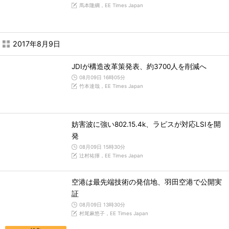
馬本隆綱，EE Times Japan
2017年8月9日
JDIが構造改革策発表、約3700人を削減へ
08月09日 16時05分
竹本達哉，EE Times Japan
妨害波に強い802.15.4k、ラピスが対応LSIを開
発
08月09日 15時30分
辻村祐揮，EE Times Japan
空港は最先端技術の発信地、羽田空港で公開実
証
08月09日 13時30分
村尾麻悠子，EE Times Japan