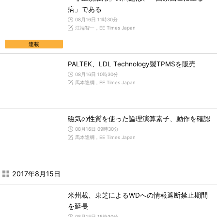
病」である
08月16日 11時30分
江端智一，EE Times Japan
連載
PALTEK、LDL Technology製TPMSを販売
08月16日 10時30分
馬本隆綱，EE Times Japan
磁気の性質を使った論理演算素子、動作を確認
08月16日 09時30分
馬本隆綱，EE Times Japan
2017年8月15日
米州裁、東芝によるWDへの情報遮断禁止期間
を延長
08月15日 15時30分