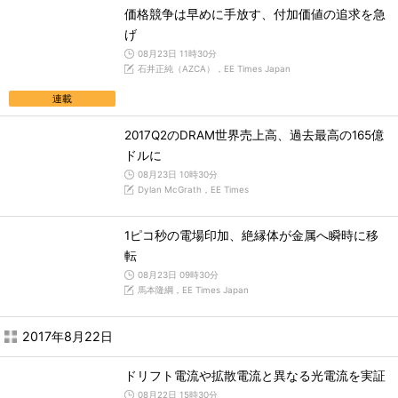
価格競争は早めに手放す、付加価値の追求を急
げ
08月23日 11時30分
石井正純（AZCA），EE Times Japan
連載
2017Q2のDRAM世界売上高、過去最高の165億
ドルに
08月23日 10時30分
Dylan McGrath，EE Times
1ピコ秒の電場印加、絶縁体が金属へ瞬時に移
転
08月23日 09時30分
馬本隆綱，EE Times Japan
2017年8月22日
ドリフト電流や拡散電流と異なる光電流を実証
08月22日 15時30分