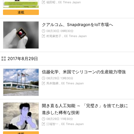
福田昭，EE Times Japan
連載
クアルコム、SnapdragonをIoT市場へ
08月30日 09時30分
村尾麻悠子，EE Times Japan
2017年8月29日
信越化学、米国でシリコーンの生産能力増強
08月29日 13時30分
馬本隆綱，EE Times Japan
開き直る人工知能 ～ 「完璧さ」を捨てた故に
進歩した稀有な技術
08月29日 11時30分
江端智一，EE Times Japan