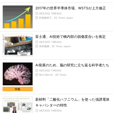
2017年の世界半導体市場、WSTSが上方修正
08月30日 15時30分
村尾麻悠子，EE Times Japan
富士通、AI技術で橋内部の損傷度合いを推定
08月30日 13時30分
馬本隆綱，EE Times Japan
AI発展のため、脳の研究に立ち返る科学者たち
08月30日 11時30分
Rick Merritt，EE Times
特集
新材料「二酸化ハフニウム」を使った強誘電体
キャパシターの特性
08月30日 10時30分