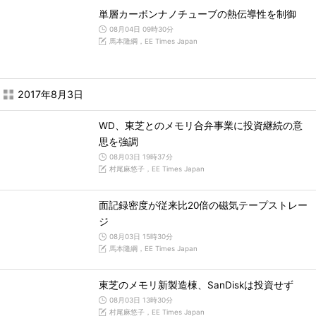
単層カーボンナノチューブの熱伝導性を制御
08月04日 09時30分
馬本隆綱，EE Times Japan
2017年8月3日
WD、東芝とのメモリ合弁事業に投資継続の意
思を強調
08月03日 19時37分
村尾麻悠子，EE Times Japan
面記録密度が従来比20倍の磁気テープストレー
ジ
08月03日 15時30分
馬本隆綱，EE Times Japan
東芝のメモリ新製造棟、SanDiskは投資せず
08月03日 13時30分
村尾麻悠子，EE Times Japan