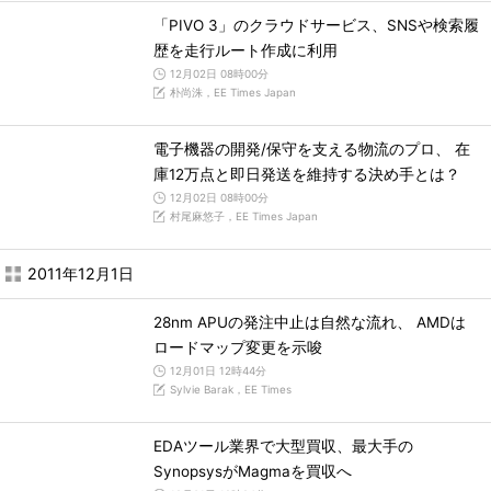
「PIVO 3」のクラウドサービス、SNSや検索履
歴を走行ルート作成に利用
12月02日 08時00分
朴尚洙，EE Times Japan
電子機器の開発/保守を支える物流のプロ、 在
庫12万点と即日発送を維持する決め手とは？
12月02日 08時00分
村尾麻悠子，EE Times Japan
2011年12月1日
28nm APUの発注中止は自然な流れ、 AMDは
ロードマップ変更を示唆
12月01日 12時44分
Sylvie Barak，EE Times
EDAツール業界で大型買収、最大手の
SynopsysがMagmaを買収へ