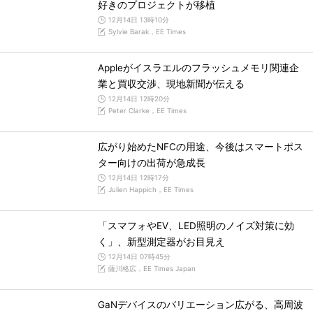
好きのプロジェクトが移植
12月14日 13時10分
Sylvie Barak，EE Times
Appleがイスラエルのフラッシュメモリ関連企
業と買収交渉、現地新聞が伝える
12月14日 12時20分
Peter Clarke，EE Times
広がり始めたNFCの用途、今後はスマートポス
ター向けの出荷が急成長
12月14日 12時17分
Julien Happich，EE Times
「スマフォやEV、LED照明のノイズ対策に効
く」、新型測定器がお目見え
12月14日 07時45分
薩川格広，EE Times Japan
GaNデバイスのバリエーション広がる、高周波