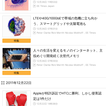
12月26日 11時53分
EE Times Japan
LTEや40G/100GbEで帯域の危機に立ち向か
う、スマートグリッドや太陽電池も
12月26日 07時31分
Peter Clarke Rick Merritt Nicolas Mokhoff，EE Times
特集
人々の生活を変えるモノのインターネット、主
役めぐり開発続く次世代メモリ
12月26日 07時30分
Peter Clarke Rick Merritt Nicolas Mokhoff，EE Times
特集
2011年12月22日
Appleが特許訴訟でHTCに勝利、しかし侵害認
定は1件だけ
12月22日 14時36分