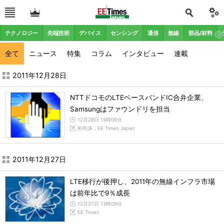
テクノロジー
先端技術
デバイス
センシング
通信
無線
部品/材料
全て
ニュース
特集
コラム
インタビュー
連載
2011年12月の記事一覧 - EE Times Japan
2011年12月28日
NTTドコモのLTEベースバンドIC合弁企業、
Samsungはファウンドリを担当
12月28日 15時06分
朴尚洙，EE Times Japan
2011年12月27日
LTE移行が後押し、2011年の無線インフラ市場
は前年比で9％成長
12月27日 13時09分
EE Times