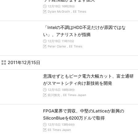
12月19日 16時28分
Dylan McGrath，EE Times
「Intelの不調はHDD不足だけが原因ではな
い」、アナリストが指摘
12月19日 11時10分
Peter Clarke，EE Times
2011年12月15日
意識せずともピーク電力大幅カット、富士通研
がスマートシティ向け新技術を開発
12月15日 18時09分
前川慎光，EE Times Japan
FPGA業界で買収、中堅のLatticeが新興の
SiliconBlueを6200万ドルで取得
12月15日 13時44分
EE Times Japan