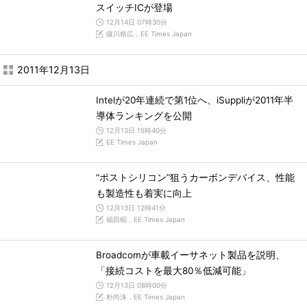
スイッチICが登場
12月14日 07時30分
薩川格広，EE Times Japan
2011年12月13日
Intelが20年連続で第1位へ、iSuppliが2011年半
導体ランキングを公開
12月13日 15時40分
EE Times Japan
“ポストシリコン”狙うカーボンデバイス、性能
も製造性も着実に向上
12月13日 12時41分
福田昭，EE Times Japan
Broadcomが車載イーサネット製品を説明、
「接続コストを最大80％低減可能」
12月13日 08時00分
朴尚洙，EE Times Japan