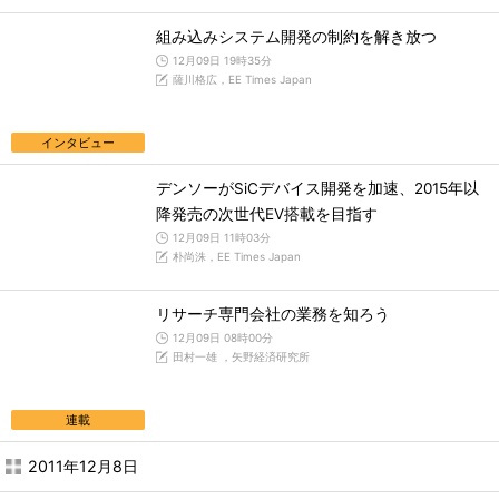
組み込みシステム開発の制約を解き放つ
12月09日 19時35分
薩川格広，EE Times Japan
インタビュー
デンソーがSiCデバイス開発を加速、2015年以
降発売の次世代EV搭載を目指す
12月09日 11時03分
朴尚洙，EE Times Japan
リサーチ専門会社の業務を知ろう
12月09日 08時00分
田村一雄 ，矢野経済研究所
連載
2011年12月8日