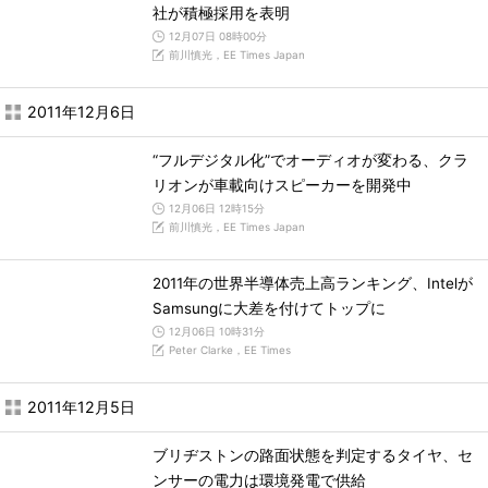
社が積極採用を表明
12月07日 08時00分
前川慎光，EE Times Japan
2011年12月6日
“フルデジタル化”でオーディオが変わる、クラ
リオンが車載向けスピーカーを開発中
12月06日 12時15分
前川慎光，EE Times Japan
2011年の世界半導体売上高ランキング、Intelが
Samsungに大差を付けてトップに
12月06日 10時31分
Peter Clarke，EE Times
2011年12月5日
ブリヂストンの路面状態を判定するタイヤ、セ
ンサーの電力は環境発電で供給