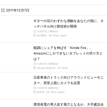
2011年12月7日
ギターの弦のわずかな感触をあなたの指に、タ
ッチパネル向け新技術が開発
12月07日 13時42分
前川慎光，EE Times Japan
順調にシェアを伸ばす「Kindle Fire」、
Amazonにしかできないタブレットの売り方と
は？
12月07日 12時55分
Nicolas Mokhoff，EE Times
日産車体のトラック向けアラウンドビューモニ
ター、荷室上面にカメラを設置
12月07日 08時00分
朴尚洙，EE Times Japan
環境発電の導入促す風穴となるか、大手建設会