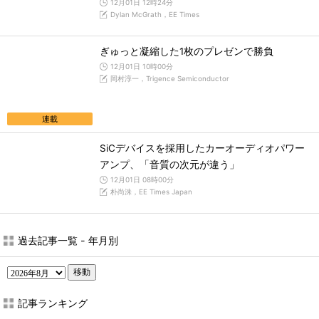
12月01日 12時24分
Dylan McGrath，EE Times
ぎゅっと凝縮した1枚のプレゼンで勝負
12月01日 10時00分
岡村淳一，Trigence Semiconductor
連載
SiCデバイスを採用したカーオーディオパワー
アンプ、「音質の次元が違う」
12月01日 08時00分
朴尚洙，EE Times Japan
過去記事一覧 - 年月別
移動
記事ランキング