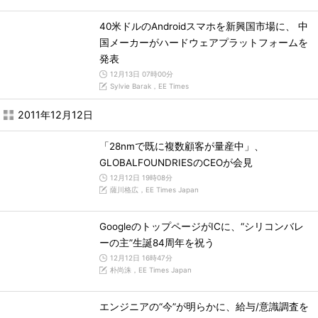
40米ドルのAndroidスマホを新興国市場に、 中
国メーカーがハードウェアプラットフォームを
発表
12月13日 07時00分
Sylvie Barak，EE Times
2011年12月12日
「28nmで既に複数顧客が量産中」、
GLOBALFOUNDRIESのCEOが会見
12月12日 19時08分
薩川格広，EE Times Japan
GoogleのトップページがICに、“シリコンバレ
ーの主”生誕84周年を祝う
12月12日 16時47分
朴尚洙，EE Times Japan
エンジニアの“今”が明らかに、給与/意識調査を