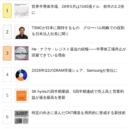
世界半導体市場、26年5月は1345億ドル 前年の2.2倍
に
TSMCが日本に期待するもの グローバル戦略での役割
を日本法人社長に聞く
He・ナフサ・レジスト逼迫の続報――半導体工場停止が
回避できている理由
2026年Q2のDRAM市場シェア、Samsungが首位に
SK hynixの四半期業績、5四半期連続で売上高と営業利
益が過去最高を更新
特定の向きに並んだCNT構造を局所的に形成する新技術