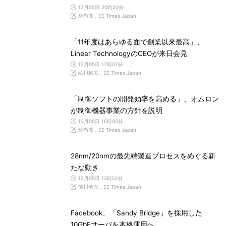
12月05日 20時20分
朴尚洙，EE Times Japan
「11年度はあらゆる面で創業以来最高」、
Linear TechnologyのCEOが来日会見
12月05日 17時07分
薩川格広，EE Times Japan
「制御ソフトの開発効率を高める」、オムロン
が制御機器事業の方針を説明
12月05日 16時00分
朴尚洙，EE Times Japan
28nm/20nmの最先端製造プロセスをめぐる新
たな動き
12月05日 13時52分
前川慎光，EE Times Japan
Facebook、「Sandy Bridge」を採用した
10GbEサーバを本格運用へ