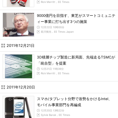
Rick Merritt，EE Times
9000億円を目指す、東芝がスマートコミュニテ
ィー事業に打ち出す3つの施策
12月22日 10時00分
前川慎光，EE Times Japan
2011年12月21日
3D積層チップ製造に新局面、先端走るTSMCが
「統合型」を提案
12月21日 11時39分
Rick Merritt，EE Times
2011年12月20日
スマホ/タブレット分野で攻勢をかけるIntel、
モバイル事業部門を再編成
12月20日 13時22分
Sylvie Barak，EE Times