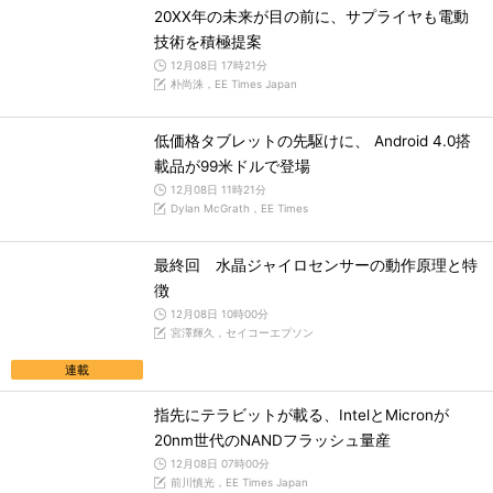
20XX年の未来が目の前に、サプライヤも電動
技術を積極提案
12月08日 17時21分
朴尚洙，EE Times Japan
低価格タブレットの先駆けに、 Android 4.0搭
載品が99米ドルで登場
12月08日 11時21分
Dylan McGrath，EE Times
最終回 水晶ジャイロセンサーの動作原理と特
徴
12月08日 10時00分
宮澤輝久，セイコーエプソン
連載
指先にテラビットが載る、IntelとMicronが
20nm世代のNANDフラッシュ量産
12月08日 07時00分
前川慎光，EE Times Japan