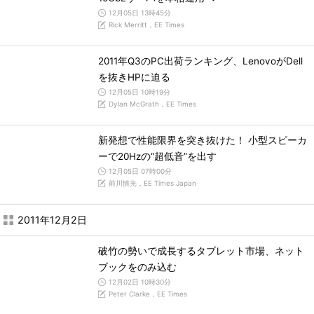
12月05日 13時45分
Rick Merritt，EE Times
2011年Q3のPC出荷ランキング、LenovoがDell
を抜きHPに迫る
12月05日 10時19分
Dylan McGrath，EE Times
新発想で性能限界を突き抜けた！ 小型スピーカ
ーで20Hzの“超低音”を出す
12月05日 07時00分
前川慎光，EE Times Japan
2011年12月2日
破竹の勢いで成長するタブレット市場、ネット
ブックをのみ込む
12月02日 10時30分
Peter Clarke，EE Times