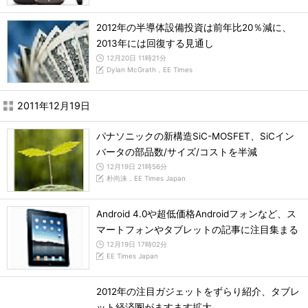
2012年の半導体設備投資は前年比20％減に、
2013年には回復する見通し
12月20日 11時21分
Dylan McGrath，EE Times
2011年12月19日
パナソニックの新構造SiC-MOSFET、SiCイン
バータの部品数/サイズ/コストを半減
12月19日 21時56分
朴尚洙，EE Times Japan
Android 4.0や超低価格Androidフォンなど、ス
マートフォンやタブレットの記事に注目集まる
12月19日 17時02分
EE Times Japan
2012年の注目ガジェットをずらり紹介、タブレ
ット経済圏がますます拡大