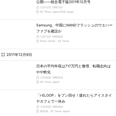
公開――統合電子版2011年12月号
12月12日 12時12分
EE Times Japan/EDN Japan
Samsung、中国にNANDフラッシュのウエハー
ファブを建設か
12月12日 10時36分
Peter Clarke，EE Times
2011年12月9日
日本の平均年収は717万円と微増、転職志向は
やや軟化
12月09日 19時50分
EE Times Japan
「i-ELOOP」をブン回せ！疲れたらアイスタイ
ヤカフェで一休み
12月09日 19時39分
朴尚洙，EE Times Japan