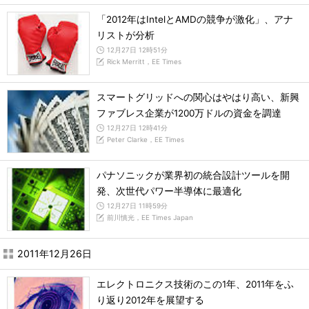
「2012年はIntelとAMDの競争が激化」、アナ
リストが分析
12月27日 12時51分
Rick Merritt，EE Times
スマートグリッドへの関心はやはり高い、新興
ファブレス企業が1200万ドルの資金を調達
12月27日 12時41分
Peter Clarke，EE Times
パナソニックが業界初の統合設計ツールを開
発、次世代パワー半導体に最適化
12月27日 11時59分
前川慎光，EE Times Japan
2011年12月26日
エレクトロニクス技術のこの1年、2011年をふ
り返り2012年を展望する