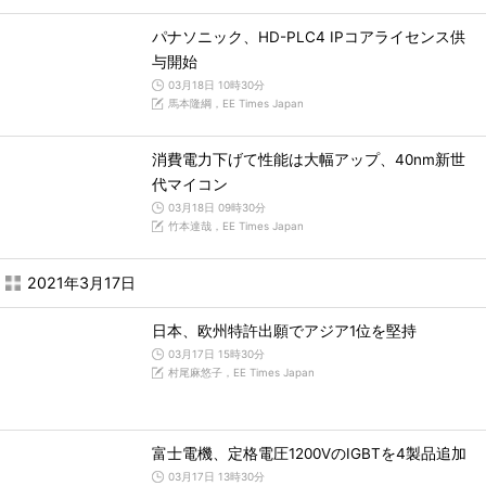
パナソニック、HD-PLC4 IPコアライセンス供
与開始
03月18日 10時30分
馬本隆綱，EE Times Japan
消費電力下げて性能は大幅アップ、40nm新世
代マイコン
03月18日 09時30分
竹本達哉，EE Times Japan
2021年3月17日
日本、欧州特許出願でアジア1位を堅持
03月17日 15時30分
村尾麻悠子，EE Times Japan
富士電機、定格電圧1200VのIGBTを4製品追加
03月17日 13時30分