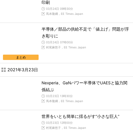
印刷
03月24日 09時30分
馬本隆綱，EE Times Japan
半導体／部品の供給不足で「値上げ」問題が浮
き彫りに
03月24日 07時00分
村尾麻悠子，EE Times Japan
まとめ
2021年3月23日
Nexperia、GaNパワー半導体でUAESと協力関
係結ぶ
03月23日 13時30分
馬本隆綱，EE Times Japan
世界をいとも簡単に揺るがす“小さな巨人”
03月23日 12時00分
村尾麻悠子，EE Times Japan