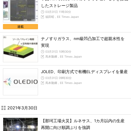
したストレージ製品
03月31日 11時30分
福田昭，EE Times Japan
連載
ナノすりガラス、nm級凹凸加工で超親水性を
実現
03月31日 10時30分
馬本隆綱，EE Times Japan
JOLED、印刷方式で有機ELディスプレイを量産
03月31日 09時30分
馬本隆綱，EE Times Japan
2021年3月30日
【那珂工場火災】ルネサス、1カ月以内の生産
再開に向け順調ぶりを強調