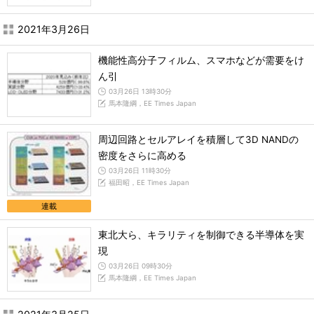
2021年3月26日
機能性高分子フィルム、スマホなどが需要をけ
ん引
03月26日 13時30分
馬本隆綱，EE Times Japan
周辺回路とセルアレイを積層して3D NANDの
密度をさらに高める
03月26日 11時30分
福田昭，EE Times Japan
連載
東北大ら、キラリティを制御できる半導体を実
現
03月26日 09時30分
馬本隆綱，EE Times Japan