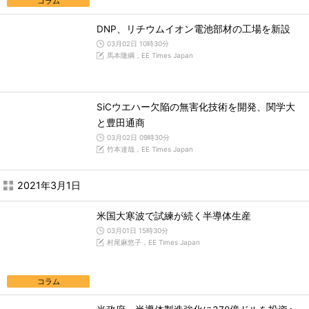
コラム
DNP、リチウムイオン電池部材の工場を新設
03月02日 10時30分
馬本隆綱，EE Times Japan
SiCウエハー欠陥の無害化技術を開発、関学大
と豊田通商
03月02日 09時30分
竹本達哉，EE Times Japan
2021年3月1日
米国大寒波で試練が続く半導体生産
03月01日 15時30分
村尾麻悠子，EE Times Japan
コラム