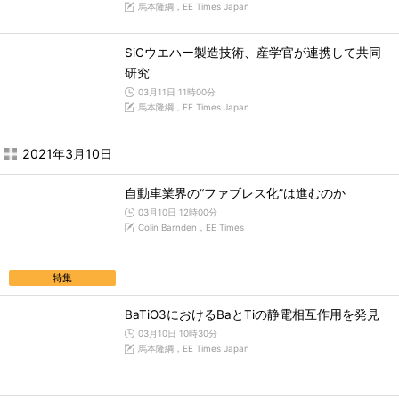
馬本隆綱，EE Times Japan
SiCウエハー製造技術、産学官が連携して共同
研究
03月11日 11時00分
馬本隆綱，EE Times Japan
2021年3月10日
自動車業界の“ファブレス化”は進むのか
03月10日 12時00分
Colin Barnden，EE Times
特集
BaTiO3におけるBaとTiの静電相互作用を発見
03月10日 10時30分
馬本隆綱，EE Times Japan