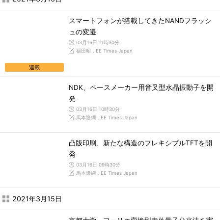
スマートフォンが搭載してきたNANDフラッシ
ュの変遷
03月16日 11時30分
福田昭，EE Times Japan
連載
NDK、ペースメーカー用音叉型水晶振動子を開
発
03月16日 10時30分
馬本隆綱，EE Times Japan
凸版印刷、新たな構造のフレキシブルTFTを開
発
03月16日 09時30分
馬本隆綱，EE Times Japan
2021年3月15日