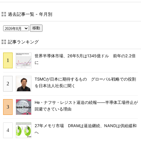
過去記事一覧 - 年月別
移動
記事ランキング
世界半導体市場、26年5月は1345億ドル 前年の2.2倍
に
TSMCが日本に期待するもの グローバル戦略での役割
を日本法人社長に聞く
He・ナフサ・レジスト逼迫の続報――半導体工場停止が
回避できている理由
27年メモリ市場 DRAMは逼迫継続、NANDは供給緩和
へ