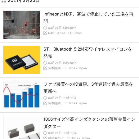
2021年3月25日
InfineonとNXP、寒波で停止していた工場を再
開
03月25日 14時30分
Nitin Dahad，EE Times
ST、Bluetooth 5.2対応ワイヤレスマイコンを
発売
03月25日 10時30分
馬本隆綱，EE Times Japan
ファブ装置への投資額、3年連続で過去最高を
更新へ
03月25日 09時30分
馬本隆綱，EE Times Japan
1006サイズで高インダクタンスの薄膜金属イン
ダクター
03月25日 08時30分
村尾麻悠子，EE Times Japan