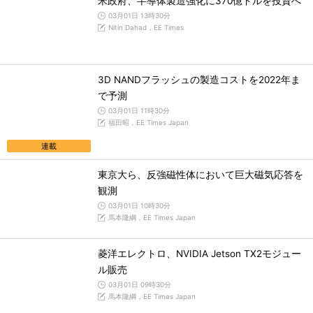
米政府、半導体製造強化に370億ドルを投資へ
03月01日 13時30分
Nitin Dahad，EE Times
3D NANDフラッシュの製造コストを2022年ま
で予測
03月01日 11時30分
福田昭，EE Times Japan
連載
東京大ら、反強磁性体において巨大磁気応答を
観測
03月01日 10時30分
馬本隆綱，EE Times Japan
菱洋エレクトロ、NVIDIA Jetson TX2モジュー
ル販売
03月01日 09時30分
馬本隆綱，EE Times Japan