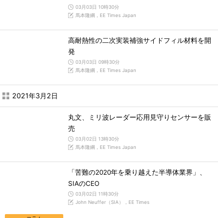
03月03日 10時30分
馬本隆綱，EE Times Japan
高耐熱性の二次実装補強サイドフィル材料を開
発
03月03日 09時30分
馬本隆綱，EE Times Japan
2021年3月2日
丸文、ミリ波レーダー応用見守りセンサーを販
売
03月02日 13時30分
馬本隆綱，EE Times Japan
「苦難の2020年を乗り越えた半導体業界」、
SIAのCEO
03月02日 11時30分
John Neuffer（SIA），EE Times