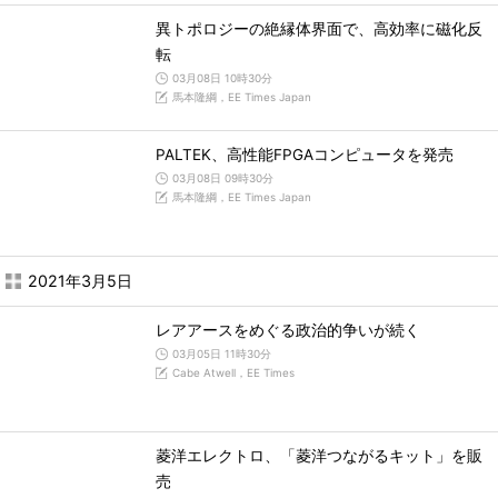
異トポロジーの絶縁体界面で、高効率に磁化反
転
03月08日 10時30分
馬本隆綱，EE Times Japan
PALTEK、高性能FPGAコンピュータを発売
03月08日 09時30分
馬本隆綱，EE Times Japan
2021年3月5日
レアアースをめぐる政治的争いが続く
03月05日 11時30分
Cabe Atwell，EE Times
菱洋エレクトロ、「菱洋つながるキット」を販
売