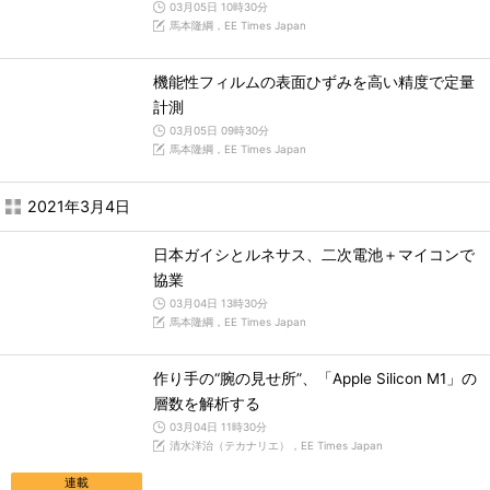
03月05日 10時30分
馬本隆綱，EE Times Japan
機能性フィルムの表面ひずみを高い精度で定量
計測
03月05日 09時30分
馬本隆綱，EE Times Japan
2021年3月4日
日本ガイシとルネサス、二次電池＋マイコンで
協業
03月04日 13時30分
馬本隆綱，EE Times Japan
作り手の“腕の見せ所”、「Apple Silicon M1」の
層数を解析する
03月04日 11時30分
清水洋治（テカナリエ），EE Times Japan
連載