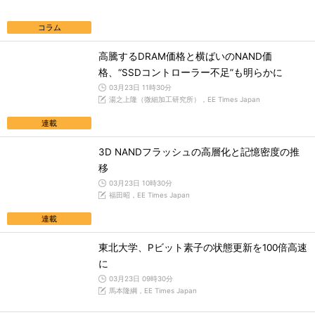
コラム
高騰するDRAM価格と横ばいのNAND価
格、“SSDコントローラー不足”も明らかに
03月23日 11時30分
湯之上隆（微細加工研究所），EE Times Japan
連載
3D NANDフラッシュの高層化と記憶密度の推
移
03月23日 10時30分
福田昭，EE Times Japan
連載
東北大学、Pビット素子の状態更新を100倍高速
に
03月23日 09時30分
馬本隆綱，EE Times Japan