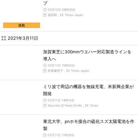
プ
03月12日 09時30分
福田昭，EE Times Japan
連載
2021年3月11日
加賀東芝に300mmウエハー対応製造ラインを
導入へ
03月11日 15時00分
村尾麻悠子，EE Times Japan
ミリ波で周辺の機器を無線充電、米新興企業が
開発
03月11日 14時15分
Maurizio Di Paolo Emilio，EE Times
東北大学、pnホモ接合の硫化スズ太陽電池を作
製
03月11日 11時30分