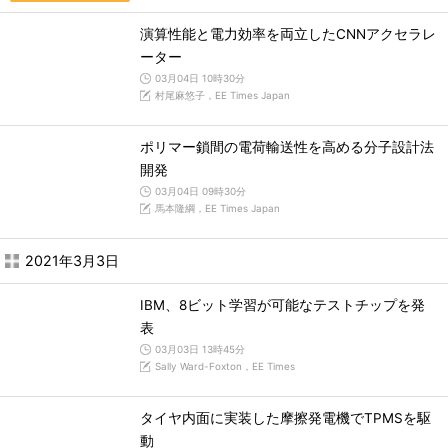
演算性能と電力効率を両立したCNNアクセラレ
ーター
03月04日 10時30分
村尾麻悠子，EE Times Japan
ポリマー鎖間の電荷輸送性を高める分子設計法
開発
03月04日 09時30分
馬本隆綱，EE Times Japan
2021年3月3日
IBM、8ビット学習が可能なテストチップを発
表
03月03日 13時45分
Sally Ward-Foxton，EE Times
タイヤ内面に実装した摩擦発電機でTPMSを駆
動