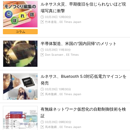
ルネサス火災、早期復旧を信じられないほど現
場写真に衝撃
03月29日 12時00分
竹本達哉，EE Times Japan
コラム
半導体製造、米国の“国内回帰”のメリット
03月29日 11時30分
Don Scansen，EE Times
ルネサス、Bluetooth 5.0対応低電力マイコンを
発売
03月29日 10時30分
馬本隆綱，EE Times Japan
有無線ネットワーク仮想化の自動制御技術を検
証
03月29日 09時30分
馬本隆綱，EE Times Japan