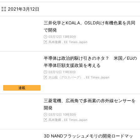
2021年3月12日
三井化学とKOALA、OSLD向け有機色素を共同
で開発
03月12日 13時30分
馬本隆綱，EE Times Japan
半導体は政治的駆け引きのネタ？ 米国／EUの
半導体巨額支援政策を考える
03月12日 11時30分
大山聡（グロスバーグ），EE Times Japan
連載
三菱電機、広画角で多画素の赤外線センサーを
開発
03月12日 10時30分
馬本隆綱，EE Times Japan
3D NANDフラッシュメモリの開発ロードマッ