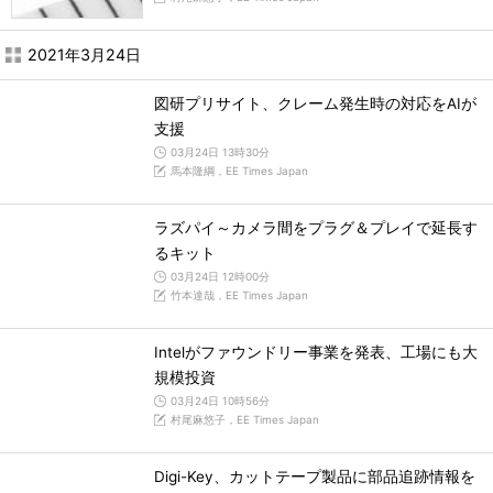
2021年3月24日
図研プリサイト、クレーム発生時の対応をAIが
支援
03月24日 13時30分
馬本隆綱，EE Times Japan
ラズパイ～カメラ間をプラグ＆プレイで延長す
るキット
03月24日 12時00分
竹本達哉，EE Times Japan
Intelがファウンドリー事業を発表、工場にも大
規模投資
03月24日 10時56分
村尾麻悠子，EE Times Japan
Digi-Key、カットテープ製品に部品追跡情報を