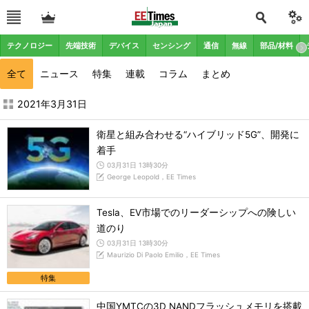
テクノロジー
先端技術
デバイス
センシング
通信
無線
部品/材料
全て
ニュース
特集
連載
コラム
まとめ
2021年3月の記事一覧 - EE Times Japan
2021年3月31日
衛星と組み合わせる“ハイブリッド5G”、開発に
着手
03月31日 13時30分
George Leopold，EE Times
Tesla、EV市場でのリーダーシップへの険しい
道のり
03月31日 13時30分
Maurizio Di Paolo Emilio，EE Times
特集
中国YMTCの3D NANDフラッシュメモリを搭載