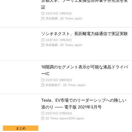
京都大学、フーリエ変換型赤外量子分光法を実
証
03月15日 13時30分
馬本隆綱，EE Times Japan
ソシオネクスト、長距離電力線通信で実証実験
03月15日 10時30分
馬本隆綱，EE Times Japan
16階調のセグメント表示が可能な液晶ドライバ
ーIC
03月15日 09時30分
村尾麻悠子，EE Times Japan
Tesla、EV市場でのリーダーシップへの険しい
道のり ―― 電子版 2021年3月号
03月15日 07時00分
EE Times Japan/EDN Japan
まとめ