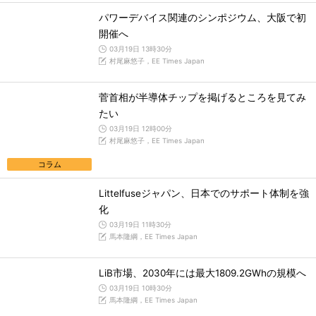
パワーデバイス関連のシンポジウム、大阪で初
開催へ
03月19日 13時30分
村尾麻悠子，EE Times Japan
菅首相が半導体チップを掲げるところを見てみ
たい
03月19日 12時00分
村尾麻悠子，EE Times Japan
コラム
Littelfuseジャパン、日本でのサポート体制を強
化
03月19日 11時30分
馬本隆綱，EE Times Japan
LiB市場、2030年には最大1809.2GWhの規模へ
03月19日 10時30分
馬本隆綱，EE Times Japan