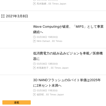
馬本隆綱，EE Times Japan
2021年3月8日
Wave Computingが破産、「MIPS」として事業
継続へ
03月08日 15時30分
Nitin Dahad，EE Times
低消費電力の組み込みビジョンを車載／医療機
器に
03月08日 13時30分
村尾麻悠子，EE Times Japan
3D NANDフラッシュのGバイト単価は2025年
に2米セント未満へ
03月08日 11時30分
福田昭，EE Times Japan
連載