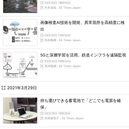
03月30日 16時00分
竹本達哉，EE Times Japan
画像検査AI技術を開発、異常箇所を高精度に検
出
03月30日 10時30分
馬本隆綱，EE Times Japan
5Gと深層学習を活用、鉄道インフラを遠隔監視
03月30日 09時30分
馬本隆綱，EE Times Japan
2021年3月29日
持ち運びできる蓄電池で「どこでも電源を確
保」
03月29日 16時30分
村尾麻悠子，EE Times Japan