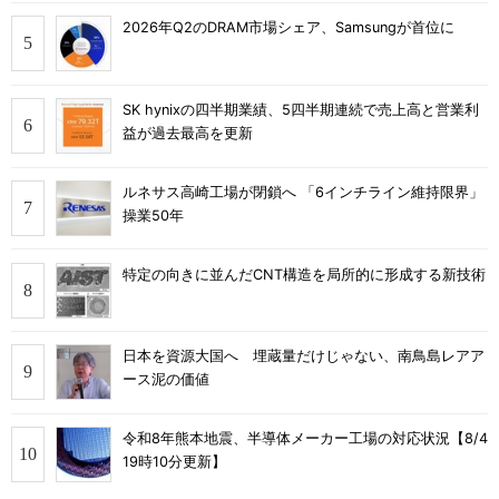
2026年Q2のDRAM市場シェア、Samsungが首位に
SK hynixの四半期業績、5四半期連続で売上高と営業利
益が過去最高を更新
ルネサス高崎工場が閉鎖へ 「6インチライン維持限界」
操業50年
特定の向きに並んだCNT構造を局所的に形成する新技術
日本を資源大国へ 埋蔵量だけじゃない、南鳥島レアア
ース泥の価値
令和8年熊本地震、半導体メーカー工場の対応状況【8/4
19時10分更新】