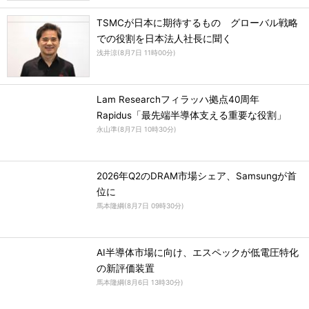
TSMCが日本に期待するもの グローバル戦略
での役割を日本法人社長に聞く
浅井涼
(
8月7日 11時00分
)
Lam Researchフィラッハ拠点40周年
Rapidus「最先端半導体支える重要な役割」
永山準
(
8月7日 10時30分
)
2026年Q2のDRAM市場シェア、Samsungが首
位に
馬本隆綱
(
8月7日 09時30分
)
AI半導体市場に向け、エスペックが低電圧特化
の新評価装置
馬本隆綱
(
8月6日 13時30分
)