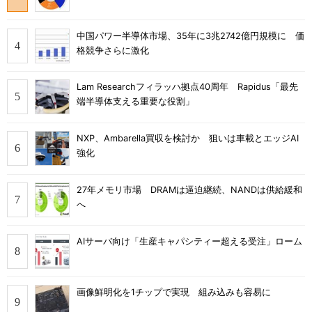
中国パワー半導体市場、35年に3兆2742億円規模に 価
格競争さらに激化
Lam Researchフィラッハ拠点40周年 Rapidus「最先
端半導体支える重要な役割」
NXP、Ambarella買収を検討か 狙いは車載とエッジAI
強化
27年メモリ市場 DRAMは逼迫継続、NANDは供給緩和
へ
AIサーバ向け「生産キャパシティー超える受注」ローム
画像鮮明化を1チップで実現 組み込みも容易に