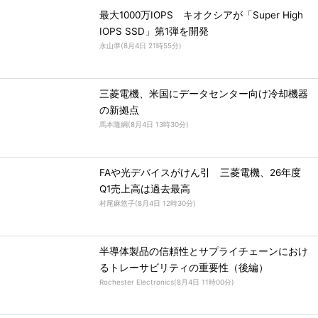
最大1000万IOPS キオクシアが「Super High
IOPS SSD」第1弾を開発
永山準
(
8月4日 21時55分
)
三菱電機、米国にデータセンター向け冷却機器
の新拠点
馬本隆綱
(
8月4日 13時30分
)
FAや光デバイスがけん引 三菱電機、26年度
Q1売上高は過去最高
村尾麻悠子
(
8月4日 12時30分
)
半導体製品の信頼性とサプライチェーンにおけ
るトレーサビリティの重要性（後編）
Rochester Electronics
(
8月4日 11時00分
)