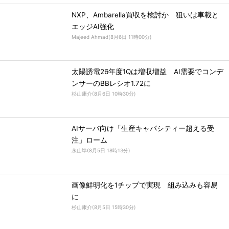
NXP、Ambarella買収を検討か 狙いは車載と
エッジAI強化
Majeed Ahmad
(
8月6日 11時00分
)
太陽誘電26年度1Qは増収増益 AI需要でコンデ
ンサーのBBレシオ1.72に
杉山康介
(
8月6日 10時30分
)
AIサーバ向け「生産キャパシティー超える受
注」ローム
永山準
(
8月5日 18時13分
)
画像鮮明化を1チップで実現 組み込みも容易
に
杉山康介
(
8月5日 15時30分
)