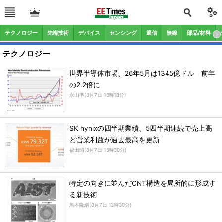
テクノロジー
先端技術
デバイス
センシング
通信
無線
部品/材料
テクノロジー
世界半導体市場、26年5月は1345億ドル 前年
の2.2倍に
永山準
(
8月7日 16時18分
)
SK hynixの四半期業績、5四半期連続で売上高
と営業利益が過去最高を更新
福田昭
(
8月7日 15時30分
)
特定の向きに並んだCNT構造を局所的に形成す
る新技術
馬本隆綱
(
8月7日 13時30分
)