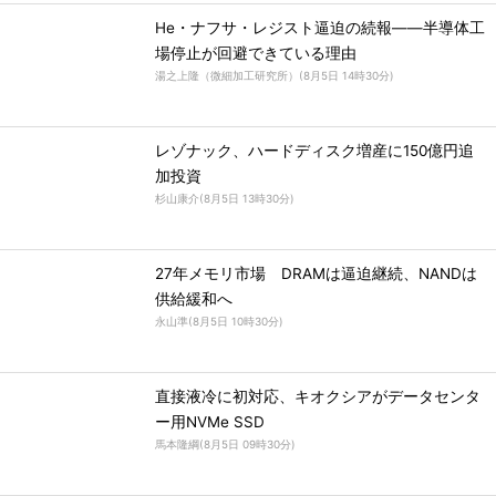
He・ナフサ・レジスト逼迫の続報――半導体工
場停止が回避できている理由
湯之上隆（微細加工研究所）
(
8月5日 14時30分
)
レゾナック、ハードディスク増産に150億円追
加投資
杉山康介
(
8月5日 13時30分
)
27年メモリ市場 DRAMは逼迫継続、NANDは
供給緩和へ
永山準
(
8月5日 10時30分
)
直接液冷に初対応、キオクシアがデータセンタ
ー用NVMe SSD
馬本隆綱
(
8月5日 09時30分
)