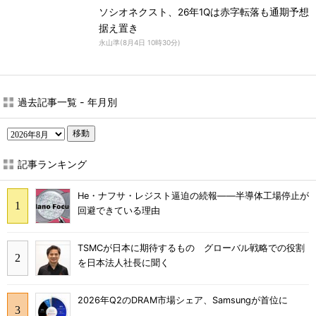
ソシオネクスト、26年1Qは赤字転落も通期予想
据え置き
永山準
(
8月4日 10時30分
)
過去記事一覧 - 年月別
移動
記事ランキング
He・ナフサ・レジスト逼迫の続報――半導体工場停止が
回避できている理由
TSMCが日本に期待するもの グローバル戦略での役割
を日本法人社長に聞く
2026年Q2のDRAM市場シェア、Samsungが首位に