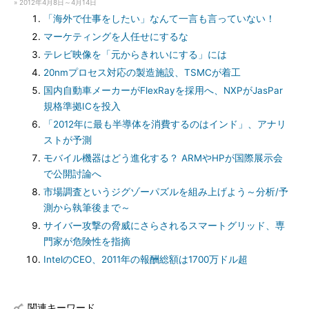
» 2012年4月8日～4月14日
「海外で仕事をしたい」なんて一言も言っていない！
マーケティングを人任せにするな
テレビ映像を「元からきれいにする」には
20nmプロセス対応の製造施設、TSMCが着工
国内自動車メーカーがFlexRayを採用へ、NXPがJasPar
規格準拠ICを投入
「2012年に最も半導体を消費するのはインド」、アナリ
ストが予測
モバイル機器はどう進化する？ ARMやHPが国際展示会
で公開討論へ
市場調査というジグゾーパズルを組み上げよう～分析/予
測から執筆後まで～
サイバー攻撃の脅威にさらされるスマートグリッド、専
門家が危険性を指摘
IntelのCEO、2011年の報酬総額は1700万ドル超
関連キーワード