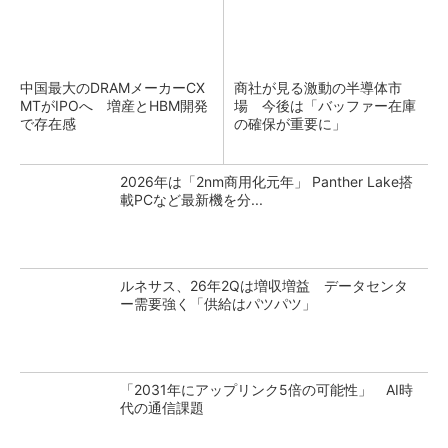
中国最大のDRAMメーカーCX
商社が見る激動の半導体市
MTがIPOへ 増産とHBM開発
場 今後は「バッファー在庫
で存在感
の確保が重要に」
2026年は「2nm商用化元年」 Panther Lake搭
載PCなど最新機を分...
ルネサス、26年2Qは増収増益 データセンタ
ー需要強く「供給はパツパツ」
「2031年にアップリンク5倍の可能性」 AI時
代の通信課題