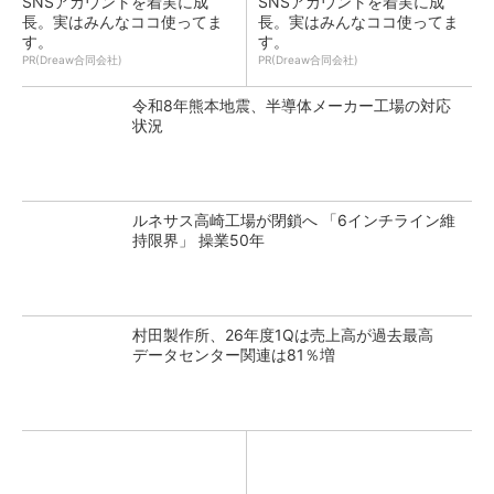
SNSアカウントを着実に成
SNSアカウントを着実に成
長。実はみんなココ使ってま
長。実はみんなココ使ってま
す。
す。
PR(Dreaw合同会社)
PR(Dreaw合同会社)
令和8年熊本地震、半導体メーカー工場の対応
状況
ルネサス高崎工場が閉鎖へ 「6インチライン維
持限界」 操業50年
村田製作所、26年度1Qは売上高が過去最高
データセンター関連は81％増