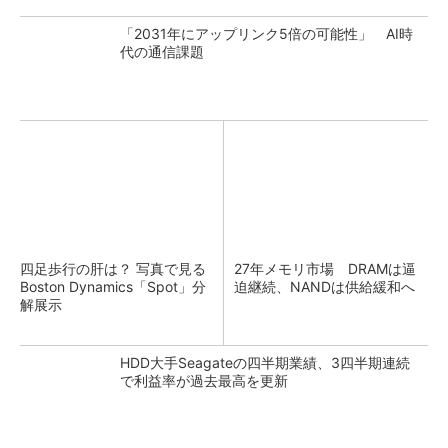
「2031年にアップリンク5倍の可能性」 AI時
代の通信課題
四足歩行の肝は？ 写真で見る
27年メモリ市場 DRAMは逼
Boston Dynamics「Spot」分
迫継続、NANDは供給緩和へ
解展示
HDD大手Seagateの四半期業績、3四半期連続
で利益率が過去最高を更新