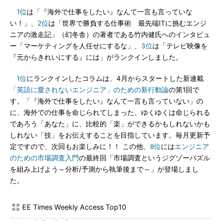
1位
は「『海外で仕事をしたい』なんて一言も言っていな
い！」、
2位
は「世界で勝負する仕事術 最先端ITに挑むエンジ
ニアの激走記」（幻冬舎）の著者である竹内健氏へのインタビュ
ー「マーケティングを人任せにするな」、
3位
は「テレビ映像を
『元からきれいにする』には」がランクインしました。
1位
にランクインしたコラムは、4月からスタートした新連載
「英語に愛されないエンジニア」のための新行動論
の第1回で
す。「『海外で仕事をしたい』なんて一言も言っていない」の
に、海外での仕事を命じられてしまった、ゆくゆくは命じられる
であろう「あなた」に、比較的「楽」ができるかもしれないかも
しれない「技」をお伝えすることを目指しています。毎月更新予
定ですので、次回もお楽しみに！！ この他、
8位
には
エンジニア
のための市場調査入門
の最終回「市場調査というジグゾーパズル
を組み上げよう～分析/予測から執筆後まで～」が登場しまし
た。
EE Times Weekly Access Top10