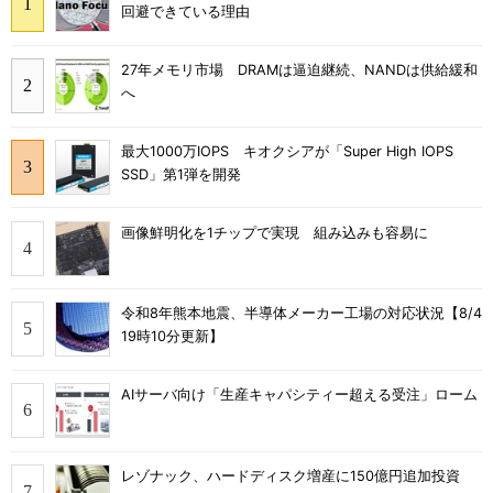
回避できている理由
27年メモリ市場 DRAMは逼迫継続、NANDは供給緩和
へ
最大1000万IOPS キオクシアが「Super High IOPS
SSD」第1弾を開発
画像鮮明化を1チップで実現 組み込みも容易に
令和8年熊本地震、半導体メーカー工場の対応状況【8/4
19時10分更新】
AIサーバ向け「生産キャパシティー超える受注」ローム
レゾナック、ハードディスク増産に150億円追加投資