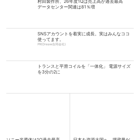
村田製作所、26年度1Qは売上高が過去最高
データセンター関連は81％増
SNSアカウントを着実に成長。実はみんなココ
使ってます。
PR(Dreaw合同会社)
トランスと平滑コイルを「一体化」 電源サイズ
を3分の2に
ソニー半導体は1Q過去最高
日本を資源大国へ 埋蔵量だ