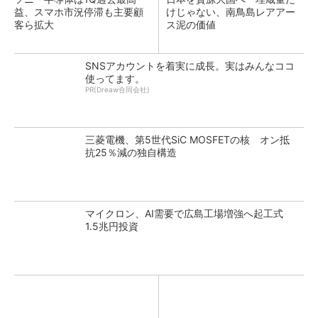
益、スマホ市況停滞も主要顧
けじゃない、南鳥島レアアー
客ら拡大
ス泥の価値
SNSアカウントを着実に成長。実はみんなココ
使ってます。
PR(Dreaw合同会社)
三菱電機、第5世代SiC MOSFETの核 オン抵
抗25％減の独自構造
マイクロン、AI需要で広島工場増強へ起工式
1.5兆円投資