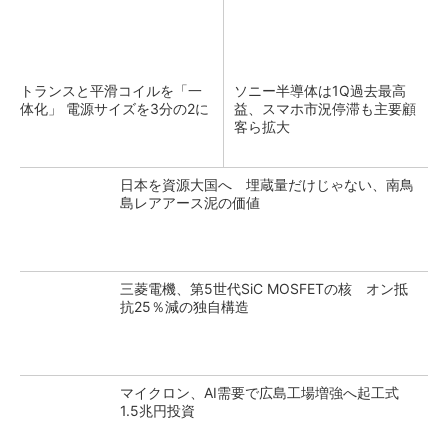
トランスと平滑コイルを「一
ソニー半導体は1Q過去最高
体化」 電源サイズを3分の2に
益、スマホ市況停滞も主要顧
客ら拡大
日本を資源大国へ 埋蔵量だけじゃない、南鳥
島レアアース泥の価値
三菱電機、第5世代SiC MOSFETの核 オン抵
抗25％減の独自構造
マイクロン、AI需要で広島工場増強へ起工式
1.5兆円投資