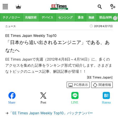
テクノロジー
先端技術
デバイス
センシング
通信
無線
部品/材料
ニュース
2012年4月17日
EE Times Japan Weekly Top10
「日本から追い出されるエンジニア」である、あ
なたへ
EE Times Japanで先週（2012年4月8日～4月14日）に、多くの
アクセスを集めた記事をランキング形式で紹介します。さまざま
なトピックのニュース記事、解説記事が登場！！
[EE Times Japan]
PC用表示
関連情報
Share
Post
LINE
Hatena
→
「EE Times Japan Weekly Top10」バックナンバー