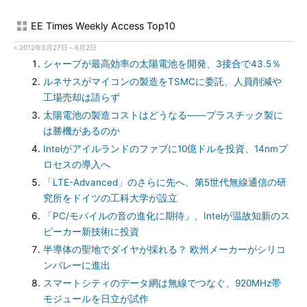
EE Times Weekly Access Top10
» 2012年5月27日～6月2日
シャープが最高効率の太陽電池を開発、3接合で43.5％
ルネサスがマイコンの製造をTSMCに委託、人員削減や
工場売却は語らず
太陽電池の製造コストはどうなる――プラスチック製に
は勝機があるのか
Intelがアイルランドのファブに10億ドルを投資、14nmプ
ロセスの導入へ
「LTE-Advanced」のさらに先へ、第5世代無線通信の研
究所をドイツの工科大学が設立
「PC/モバイルの音の進化に期待」、Intelが温故知新のス
ピーカー新技術に投資
半導体の聖地でダイヤが採れる？ 欧州メーカーがシリコ
ンバレーに進出
スマートシティのデータ網は無線でつなぐ、920MHz帯
モジュールを日立が試作