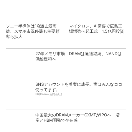
ソニー半導体は1Q過去最高
マイクロン、AI需要で広島工
益、スマホ市況停滞も主要顧
場増強へ起工式 1.5兆円投資
客ら拡大
27年メモリ市場 DRAMは逼迫継続、NANDは
供給緩和へ
SNSアカウントを着実に成長。実はみんなココ
使ってます。
PR(Dreaw合同会社)
中国最大のDRAMメーカーCXMTがIPOへ 増
産とHBM開発で存在感