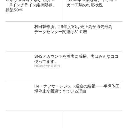
「6インチライン維持限界」
カー工場の対応状況
操業50年
村田製作所、26年度1Qは売上高が過去最高
データセンター関連は81％増
SNSアカウントを着実に成長。実はみんなココ
使ってます。
PR(Dreaw合同会社)
He・ナフサ・レジスト逼迫の続報――半導体工
場停止が回避できている理由