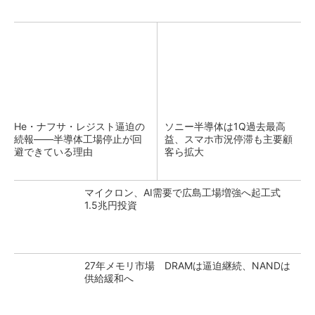
He・ナフサ・レジスト逼迫の
ソニー半導体は1Q過去最高
続報――半導体工場停止が回
益、スマホ市況停滞も主要顧
避できている理由
客ら拡大
マイクロン、AI需要で広島工場増強へ起工式
1.5兆円投資
27年メモリ市場 DRAMは逼迫継続、NANDは
供給緩和へ