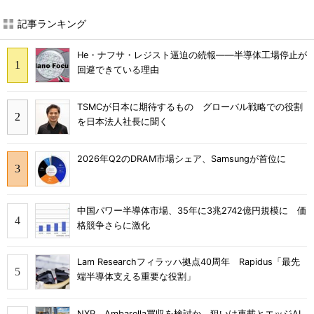
記事ランキング
He・ナフサ・レジスト逼迫の続報――半導体工場停止が
回避できている理由
TSMCが日本に期待するもの グローバル戦略での役割
を日本法人社長に聞く
2026年Q2のDRAM市場シェア、Samsungが首位に
中国パワー半導体市場、35年に3兆2742億円規模に 価
格競争さらに激化
Lam Researchフィラッハ拠点40周年 Rapidus「最先
端半導体支える重要な役割」
NXP、Ambarella買収を検討か 狙いは車載とエッジAI