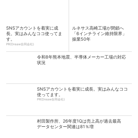
SNSアカウントを着実に成
ルネサス高崎工場が閉鎖へ
長。実はみんなココ使ってま
「6インチライン維持限界」
す。
操業50年
PR(Dreaw合同会社)
令和8年熊本地震、半導体メーカー工場の対応
状況
SNSアカウントを着実に成長。実はみんなココ
使ってます。
PR(Dreaw合同会社)
村田製作所、26年度1Qは売上高が過去最高
データセンター関連は81％増