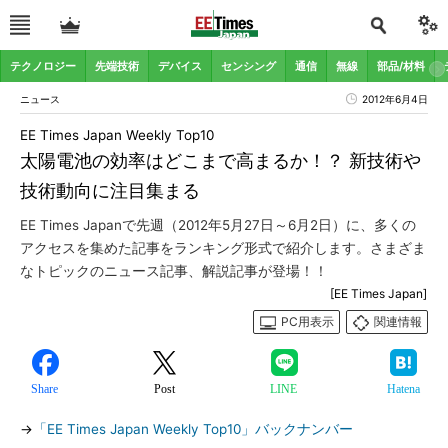
テクノロジー
先端技術
デバイス
センシング
通信
無線
部品/材料
ニュース
2012年6月4日
EE Times Japan Weekly Top10
太陽電池の効率はどこまで高まるか！？ 新技術や
技術動向に注目集まる
EE Times Japanで先週（2012年5月27日～6月2日）に、多くの
アクセスを集めた記事をランキング形式で紹介します。さまざま
なトピックのニュース記事、解説記事が登場！！
[EE Times Japan]
PC用表示
関連情報
Share
Post
LINE
Hatena
→
「EE Times Japan Weekly Top10」バックナンバー