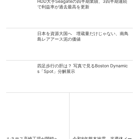
HDD大手Seagateの四半期業績、3四半期連続
で利益率が過去最高を更新
日本を資源大国へ 埋蔵量だけじゃない、南鳥
島レアアース泥の価値
四足歩行の肝は？ 写真で見るBoston Dynamic
s「Spot」分解展示
ルネサス高崎工場が閉鎖へ
令和8年熊本地震、半導体メー