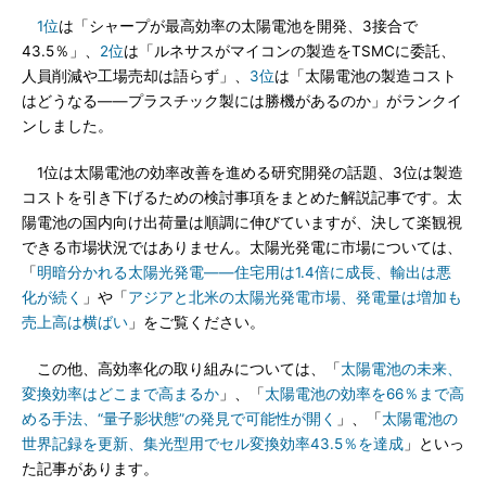
1位
は「シャープが最高効率の太陽電池を開発、3接合で
43.5％」、
2位
は「ルネサスがマイコンの製造をTSMCに委託、
人員削減や工場売却は語らず」、
3位
は「太陽電池の製造コスト
はどうなる――プラスチック製には勝機があるのか」がランクイ
ンしました。
1位は太陽電池の効率改善を進める研究開発の話題、3位は製造
コストを引き下げるための検討事項をまとめた解説記事です。太
陽電池の国内向け出荷量は順調に伸びていますが、決して楽観視
できる市場状況ではありません。太陽光発電に市場については、
「
明暗分かれる太陽光発電――住宅用は1.4倍に成長、輸出は悪
化が続く
」や「
アジアと北米の太陽光発電市場、発電量は増加も
売上高は横ばい
」をご覧ください。
この他、高効率化の取り組みについては、「
太陽電池の未来、
変換効率はどこまで高まるか
」、「
太陽電池の効率を66％まで高
める手法、“量子影状態”の発見で可能性が開く
」、「
太陽電池の
世界記録を更新、集光型用でセル変換効率43.5％を達成
」といっ
た記事があります。